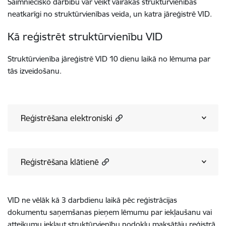
Saimniecisko darbību var veikt vairākās struktūrvienībās
neatkarīgi no struktūrvienības veida, un katra jāreģistrē VID.
Kā reģistrēt struktūrvienību VID
Struktūrvienība jāreģistrē VID 10 dienu laikā no lēmuma par
tās izveidošanu.
Reģistrēšana elektroniski
Reģistrēšana klātienē
VID ne vēlāk kā 3 darbdienu laikā pēc reģistrācijas
dokumentu saņemšanas pieņem lēmumu par iekļaušanu vai
atteikumu iekļaut struktūrvienību nodokļu maksātāju reģistrā.