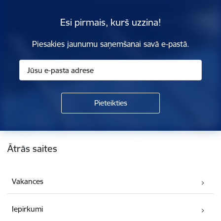
Esi pirmais, kurš uzzina!
Piesakies jaunumu saņemšanai savā e-pastā.
Kājene
Ātrās saites
Vakances
Iepirkumi