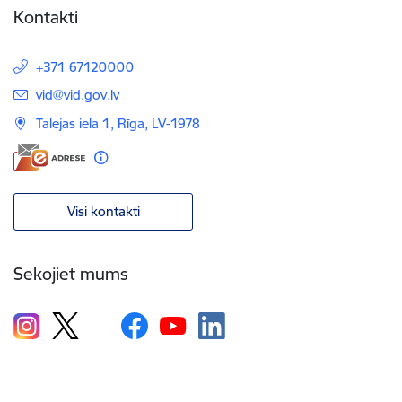
Kontakti
+371 67120000
E-pasts:
vid@vid.gov.lv
Talejas iela 1, Rīga, LV-1978
Visi kontakti
Sekojiet mums