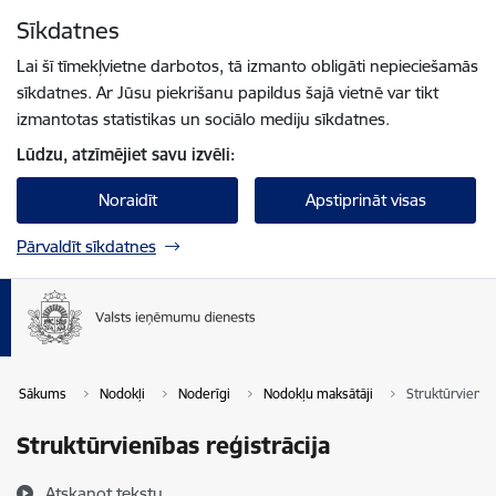
Pāriet uz lapas saturu
Sīkdatnes
Spied
lai meklētu
Enter
Lai šī tīmekļvietne darbotos, tā izmanto obligāti nepieciešamās
sīkdatnes. Ar Jūsu piekrišanu papildus šajā vietnē var tikt
izmantotas statistikas un sociālo mediju sīkdatnes.
Lūdzu, atzīmējiet savu izvēli:
Noraidīt
Apstiprināt visas
Pārvaldīt sīkdatnes
Sākums
Nodokļi
Noderīgi
Nodokļu maksātāji
Struktūrvienība
Struktūrvienības reģistrācija
Atskaņot tekstu