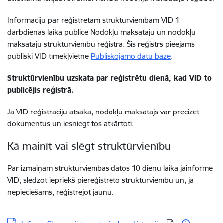
Informāciju par reģistrētām struktūrvienībām VID 1
darbdienas laikā publicē Nodokļu maksātāju un nodokļu
maksātāju struktūrvienību reģistrā. Šis reģistrs pieejams
publiski VID tīmekļvietnē
Publiskojamo datu bāzē
.
Struktūrvienību uzskata par reģistrētu dienā, kad VID to
publicējis reģistrā.
Ja VID reģistrāciju atsaka, nodokļu maksātājs var precizēt
dokumentus un iesniegt tos atkārtoti.
Kā mainīt vai slēgt struktūrvienību
Par izmaiņām struktūrvienības datos 10 dienu laikā jāinformē
VID, slēdzot iepriekš piereģistrēto struktūrvienību un, ja
nepieciešams, reģistrējot jaunu.
Lejupielādēt: