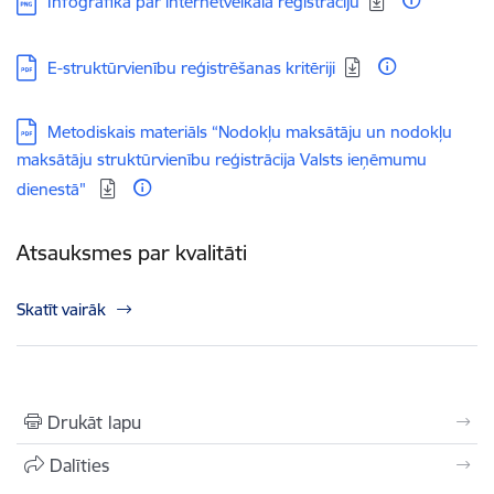
Infografika par internetveikala reģistrāciju
Lejupielādēt:
E-struktūrvienību reģistrēšanas kritēriji
Lejupielādēt:
Metodiskais materiāls “Nodokļu maksātāju un nodokļu
maksātāju struktūrvienību reģistrācija Valsts ieņēmumu
dienestā"
Atsauksmes par kvalitāti
Skatīt vairāk
Drukāt lapu
Dalīties