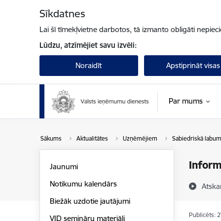
Pāriet uz lapas saturu
Sīkdatnes
Lai šī tīmekļvietne darbotos, tā izmanto obligāti nepiec
Lūdzu, atzīmējiet savu izvēli:
Noraidīt
Apstiprināt visas
Par mums
Sākums
Aktualitātes
Uzņēmējiem
Sabiedriskā labum
Inform
Jaunumi
Notikumu kalendārs
Atska
Biežāk uzdotie jautājumi
Publicēts: 
VID semināru materiāli