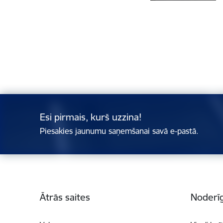
Esi pirmais, kurš uzzina!
Piesakies jaunumu saņemšanai savā e-pastā.
Kājene
Ātrās saites
Noderīg