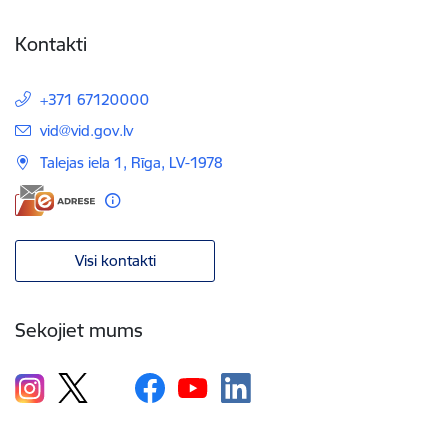
Kontakti
+371 67120000
E-pasts:
vid@vid.gov.lv
Talejas iela 1, Rīga, LV-1978
Visi kontakti
Sekojiet mums