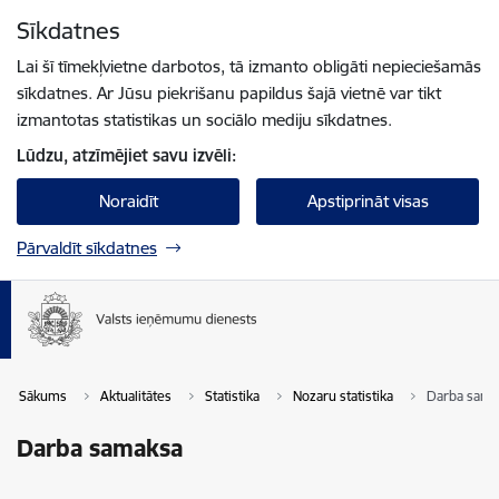
Pāriet uz lapas saturu
Sīkdatnes
Spied
lai meklētu
Enter
Lai šī tīmekļvietne darbotos, tā izmanto obligāti nepieciešamās
sīkdatnes. Ar Jūsu piekrišanu papildus šajā vietnē var tikt
izmantotas statistikas un sociālo mediju sīkdatnes.
Lūdzu, atzīmējiet savu izvēli:
Noraidīt
Apstiprināt visas
Pārvaldīt sīkdatnes
Sākums
Aktualitātes
Statistika
Nozaru statistika
Darba sama
Darba samaksa