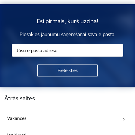
Esi pirmais, kurš uzzina!
Piesakies jaunumu saņemšanai savā e-pastā.
Kājene
Ātrās saites
Vakances