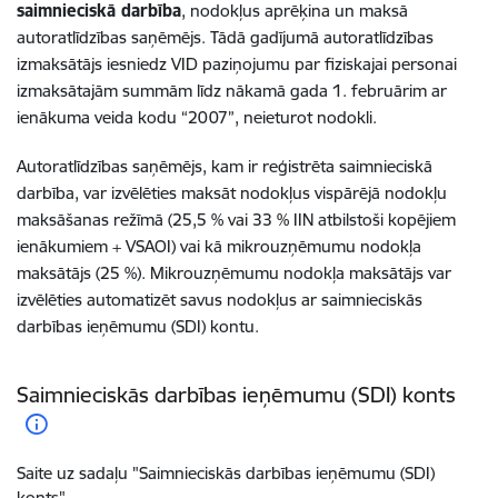
saimnieciskā darbība
, nodokļus aprēķina un maksā
autoratlīdzības saņēmējs. Tādā gadījumā autoratlīdzības
izmaksātājs iesniedz VID paziņojumu par fiziskajai personai
izmaksātajām summām līdz nākamā gada 1. februārim ar
ienākuma veida kodu “2007”, neieturot nodokli.
Autoratlīdzības saņēmējs, kam ir reģistrēta saimnieciskā
darbība, var izvēlēties maksāt nodokļus vispārējā nodokļu
maksāšanas režīmā (25,5 % vai 33 % IIN atbilstoši kopējiem
ienākumiem + VSAOI) vai kā mikrouzņēmumu nodokļa
maksātājs (25 %). Mikrouzņēmumu nodokļa maksātājs var
izvēlēties automatizēt savus nodokļus ar
saimnieciskās
darbības ieņēmumu (SDI) kontu
.
Saimnieciskās darbības ieņēmumu (SDI) konts
Saite uz sadaļu "Saimnieciskās darbības ieņēmumu (SDI)
konts"