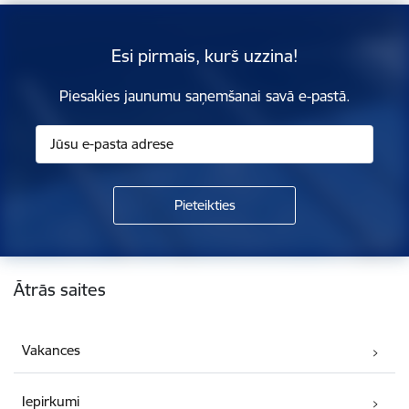
Esi pirmais, kurš uzzina!
Piesakies jaunumu saņemšanai savā e-pastā.
Kājene
Ātrās saites
Vakances
Iepirkumi