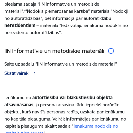
pieejama sadaļā “
IIN Informatīvie un metodiskie
materiāli
”/“
Nodokļa piemērošanas kārtība
”
materiālā “Nodokļi
no autoratlīdzības”, bet informācija par autoratlīdzību
nerezidentiem
– materiālā “Iedzīvotāju ienākuma nodoklis no
nerezidentu autoratlīdzības”.
IIN Informatīvie un metodiskie materiāli
Saite uz sadaļu "IIN Informatīvie un metodiskie materiāli"
Skatīt vairāk
Ienākumu no
autortiesību vai blakustiesību objekta
atsavināšanas
, ja persona atsavina tādu iepriekš norādīto
objektu, kurš nav šīs personas radīts, uzskata par ienākumu
no kapitāla pieauguma. Vairāk informācijas par ienākumu no
kapitāla pieauguma
skaitīt sadaļā “
Ienākuma nodoklis no