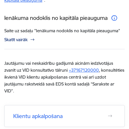
kapitāla pieauguma
”.
Ienākuma nodoklis no kapitāla pieauguma
Saite uz sadaļu "Ienākuma nodoklis no kapitāla pieauguma"
Skatīt vairāk
Jautājumu vai neskaidrību gadījumā aicinām iedzīvotājus
zvanīt uz VID konsultatīvo tālruni
+37167120000
, konsultēties
ikvienā VID klientu apkalpošanas centrā vai arī uzdot
jautājumu rakstveidā
savā EDS kontā
sadaļā “Sarakste ar
VID”.
Klientu apkalpošana