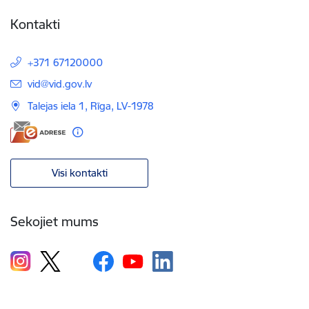
Kontakti
+371 67120000
E-pasts:
vid@vid.gov.lv
Talejas iela 1, Rīga, LV-1978
Visi kontakti
Sekojiet mums