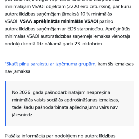
minimālajam VSAOI objektam (2220 eiro ceturksnī), par kuru
autoratlīdzības saņēmējam jāmaksā 10 % minimālās
VSAOI.
VSAA aprēķinātās minimālās VSAOI
paziņo
autoratlīdzības saņēmējam ar EDS starpniecību. Aprēķinātās
minimālās VSAOI autoratlīdzības saņēmējs iemaksā vienotajā
nodokļu kontā līdz nākamā gada 23. oktobrim.
*
Skatīt pilnu sarakstu ar izņēmuma grupām
,
kam šīs iemaksas
nav jāmaksā.
No 2026. gada pašnodarbinātajam neaprēķina
minimālās valsts sociālās apdrošināšanas iemaksas,
tādēļ šādu pašnodarbinātā apliecinājumu vairs nav
jāiesniedz.
Plašāka informācija par nodokļiem no autoratlīdzības