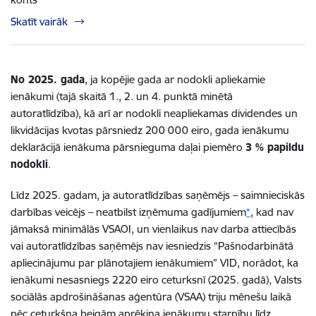
Skatīt vairāk
No 2025. gada
, ja kopējie gada ar nodokli apliekamie
ienākumi (tajā skaitā 1., 2. un 4. punktā minētā
autoratlīdzība), kā arī ar nodokli neapliekamas dividendes un
likvidācijas kvotas pārsniedz 200 000 eiro, gada ienākumu
deklarācijā ienākuma pārsnieguma daļai piemēro
3 % papildu
nodokli
.
Līdz 2025. gadam, ja autoratlīdzības saņēmējs – saimnieciskās
darbības veicējs – neatbilst izņēmuma gadījumiem
*
, kad nav
jāmaksā minimālās VSAOI, un vienlaikus nav darba attiecībās
vai autoratlīdzības saņēmējs nav iesniedzis “Pašnodarbinātā
apliecinājumu par plānotajiem ienākumiem” VID, norādot, ka
ienākumi nesasniegs 2220 eiro ceturksnī (2025. gadā), Valsts
sociālās apdrošināšanas aģentūra (VSAA) triju mēnešu laikā
pēc ceturkšņa beigām aprēķina ienākumu starpību līdz