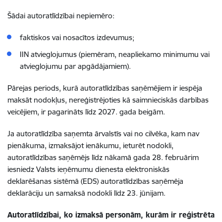
Šādai autoratlīdzībai nepiemēro:
faktiskos vai nosacītos izdevumus;
IIN atvieglojumus (piemēram, neapliekamo minimumu vai
atvieglojumu par apgādājamiem).
Pārejas periods, kurā autoratlīdzības saņēmējiem ir iespēja
maksāt nodokļus, nereģistrējoties kā saimnieciskās darbības
veicējiem, ir pagarināts līdz 2027. gada beigām.
Ja autoratlīdzība saņemta ārvalstīs vai no cilvēka, kam nav
pienākuma, izmaksājot ienākumu, ieturēt nodokli,
autoratlīdzības saņēmējs līdz nākamā gada 28. februārim
iesniedz Valsts ieņēmumu dienesta elektroniskās
deklarēšanas sistēmā (EDS) autoratlīdzības saņēmēja
deklarāciju un samaksā nodokli līdz 23. jūnijam.
Autoratlīdzībai, ko izmaksā personām, kurām ir reģistrēta