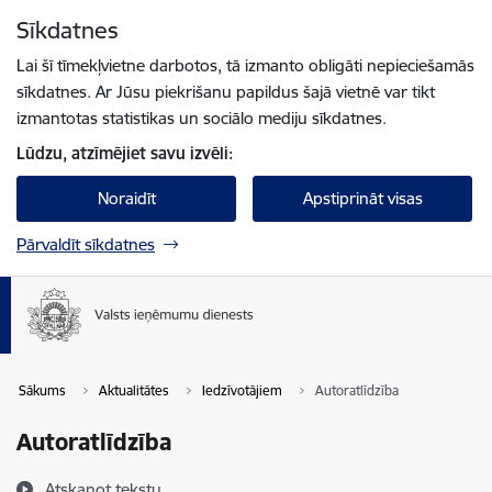
Pāriet uz lapas saturu
Sīkdatnes
Spied
lai meklētu
Enter
Lai šī tīmekļvietne darbotos, tā izmanto obligāti nepieciešamās
sīkdatnes. Ar Jūsu piekrišanu papildus šajā vietnē var tikt
izmantotas statistikas un sociālo mediju sīkdatnes.
Lūdzu, atzīmējiet savu izvēli:
Noraidīt
Apstiprināt visas
Pārvaldīt sīkdatnes
Sākums
Aktualitātes
Iedzīvotājiem
Autoratlīdzība
Autoratlīdzība
Atskaņot tekstu