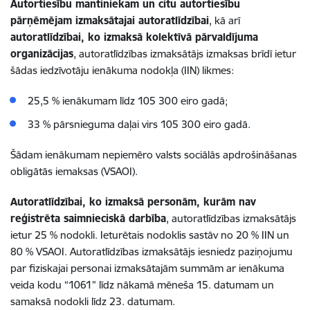
Autortiesību mantiniekam un citu autortiesību
pārņēmējam izmaksātajai autoratlīdzībai
, kā arī
autoratlīdzībai, ko izmaksā kolektīvā pārvaldījuma
organizācijas
, autoratlīdzības izmaksātājs izmaksas brīdī ietur
šādas iedzīvotāju ienākuma nodokļa (IIN) likmes:
25,5 % ienākumam līdz 105 300 eiro gadā;
33 % pārsnieguma daļai virs 105 300 eiro gadā.
Šādam ienākumam nepiemēro valsts sociālās apdrošināšanas
obligātās iemaksas (VSAOI).
Autoratlīdzībai, ko izmaksā personām, kurām nav
reģistrēta saimnieciskā darbība
, autoratlīdzības izmaksātājs
ietur 25 % nodokli. Ieturētais nodoklis sastāv no 20 % IIN un
80 % VSAOI. Autoratlīdzības izmaksātājs iesniedz paziņojumu
par fiziskajai personai izmaksātajām summām ar ienākuma
veida kodu “1061” līdz nākamā mēneša 15. datumam un
samaksā nodokli līdz 23. datumam.