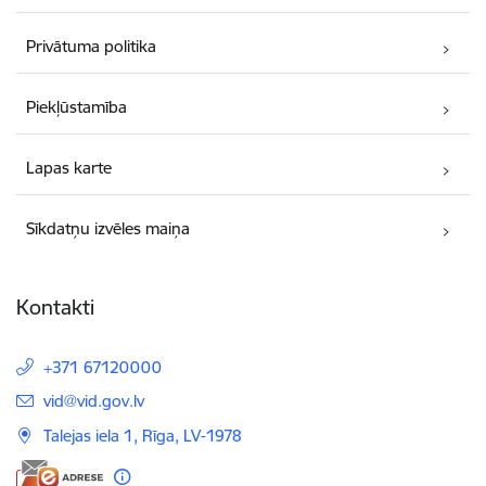
Privātuma politika
Piekļūstamība
Lapas karte
Sīkdatņu izvēles maiņa
Kontakti
+371 67120000
E-pasts:
vid@vid.gov.lv
Talejas iela 1, Rīga, LV-1978