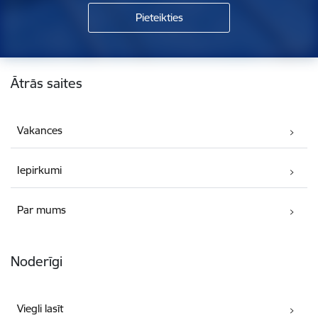
Kājene
Ātrās saites
Vakances
Iepirkumi
Par mums
Noderīgi
Viegli lasīt