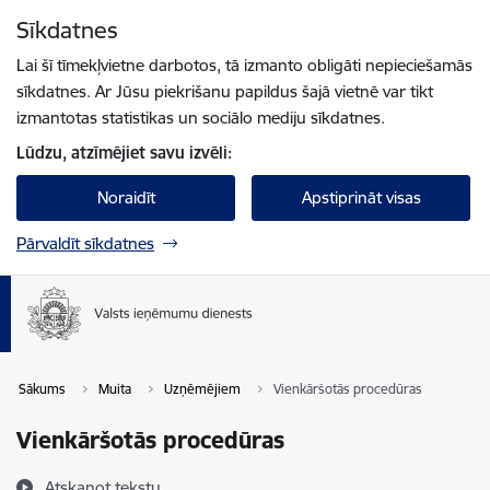
Pāriet uz lapas saturu
Sīkdatnes
Spied
lai meklētu
Enter
Lai šī tīmekļvietne darbotos, tā izmanto obligāti nepieciešamās
sīkdatnes. Ar Jūsu piekrišanu papildus šajā vietnē var tikt
izmantotas statistikas un sociālo mediju sīkdatnes.
Lūdzu, atzīmējiet savu izvēli:
Noraidīt
Apstiprināt visas
Pārvaldīt sīkdatnes
Sākums
Muita
Uzņēmējiem
Vienkāršotās procedūras
Vienkāršotās procedūras
Atskaņot tekstu