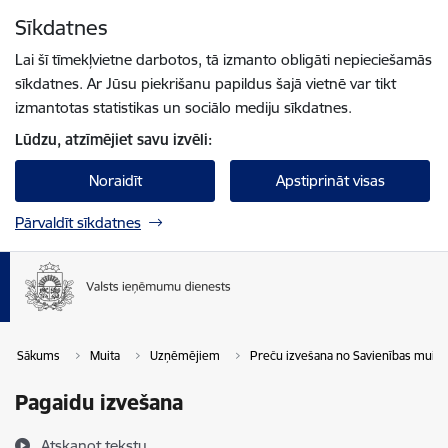
Pāriet uz lapas saturu
Sīkdatnes
Spied
lai meklētu
Enter
Lai šī tīmekļvietne darbotos, tā izmanto obligāti nepieciešamās
sīkdatnes. Ar Jūsu piekrišanu papildus šajā vietnē var tikt
izmantotas statistikas un sociālo mediju sīkdatnes.
Lūdzu, atzīmējiet savu izvēli:
Noraidīt
Apstiprināt visas
Pārvaldīt sīkdatnes
Sākums
Muita
Uzņēmējiem
Preču izvešana no Savienības muitas 
Pagaidu izvešana
Atskaņot tekstu