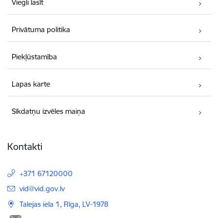
Viegli lasīt
Privātuma politika
Piekļūstamība
Lapas karte
Sīkdatņu izvēles maiņa
Kontakti
+371 67120000
E-pasts:
vid@vid.gov.lv
Talejas iela 1, Rīga, LV-1978