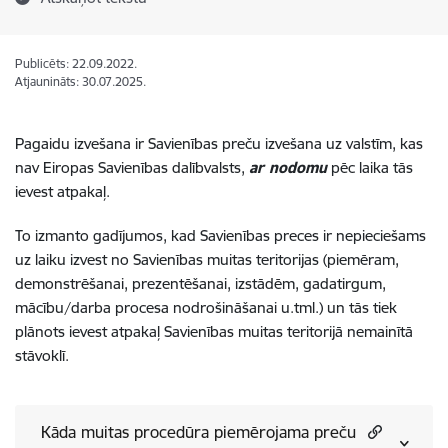
Publicēts: 22.09.2022.
Atjaunināts: 30.07.2025.
Pagaidu izvešana ir Savienības preču izvešana uz valstīm, kas
nav Eiropas Savienības dalībvalsts,
ar nodomu
pēc laika tās
ievest atpakaļ.
To izmanto gadījumos, kad Savienības preces ir nepieciešams
uz laiku izvest no Savienības muitas teritorijas (piemēram,
demonstrēšanai, prezentēšanai, izstādēm, gadatirgum,
mācību/darba procesa nodrošināšanai u.tml.) un tās tiek
plānots ievest atpakaļ Savienības muitas teritorijā nemainītā
stāvoklī.
Kāda muitas procedūra piemērojama preču