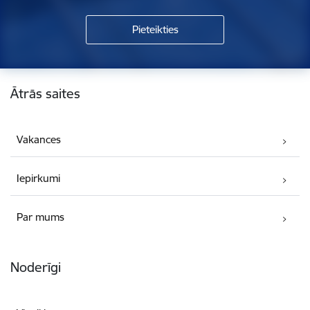
Kājene
Ātrās saites
Vakances
Iepirkumi
Par mums
Noderīgi