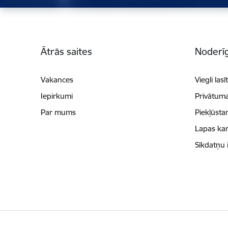
Kājene
Ātrās saites
Noderīg
Vakances
Viegli lasī
Iepirkumi
Privātuma
Par mums
Piekļūsta
Lapas kar
Sīkdatņu 