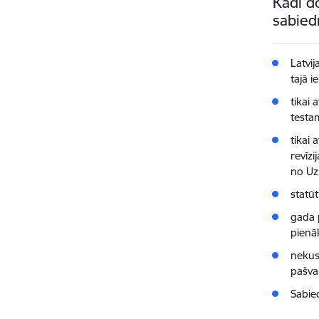
Kādi d
sabied
Latvi
tajā 
tikai
testa
tikai 
revīz
no Uz
statū
gada p
pienā
nekus
pašval
Sabie