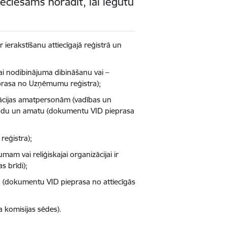
eciešams norādīt, lai iegūtu
erakstīšanu attiecīgajā reģistrā un
ai nodibinājuma dibināšanu vai –
prasa no Uzņēmumu reģistra);
nizācijas amatpersonām (vadības un
as kodu un amatu (dokumentu VID pieprasa
eģistra);
mam vai reliģiskajai organizācijai ir
 brīdi);
 (dokumentu VID pieprasa no attiecīgās
 komisijas sēdes).