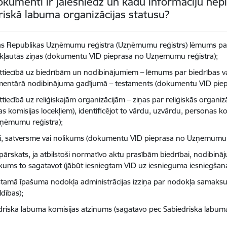
okumenti ir jāiesniedz un kādu informāciju nepi
riskā labuma organizācijas statusu?
jas Republikas Uzņēmumu reģistra (Uzņēmumu reģistrs) lēmums par i
iekļautās ziņas (dokumentu VID pieprasa no Uzņēmumu reģistra);
 attiecībā uz biedrībām un nodibinājumiem – lēmums par biedrības v
mentārā nodibinājuma gadījumā – testaments (dokumentu VID pie
attiecībā uz reliģiskajām organizācijām – ziņas par reliģiskās orga
ijas komisijas locekļiem), identificējot to vārdu, uzvārdu, person
ņēmumu reģistra);
ti, satversme vai nolikums (dokumentu VID pieprasa no Uzņēmumu r
ārskats, ja atbilstoši normatīvo aktu prasībām biedrībai, nodibināju
kums to sagatavot (jābūt iesniegtam VID uz iesnieguma iesniegšanas
tamā īpašuma nodokļa administrācijas izziņa par nodokļa samaksu
dības);
driskā labuma komisijas atzinums (sagatavo pēc Sabiedriskā labuma