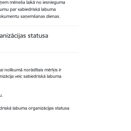
ieņem mēneša laikā no iesnieguma
ēmumu par sabiedriskā labuma
n dokumentu saņemšanas dienas.
nizācijas statusa
ai nolikumā norādītais mērķis ir
nizācija veic sabiedriskā labuma
u.
driskā labuma organizācijas statusa