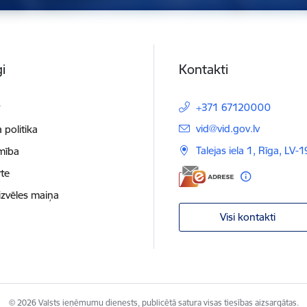
i
Kontakti
t
+371 67120000
E-pasts:
vid@vid.gov.lv
 politika
Talejas iela 1, Rīga, LV-
mība
te
izvēles maiņa
Visi kontakti
© 2026 Valsts ieņēmumu dienests, publicētā satura visas tiesības aizsargātas.