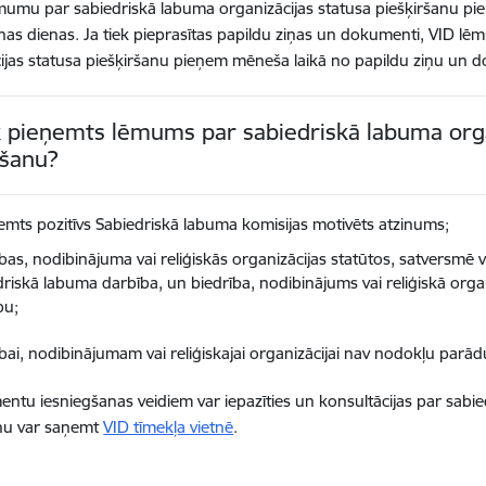
mumu par sabiedriskā labuma organizācijas statusa piešķiršanu p
nas dienas. Ja tiek pieprasītas papildu ziņas un dokumenti, VID l
ijas statusa piešķiršanu pieņem mēneša laikā no papildu ziņu u
k pieņemts lēmums par sabiedriskā labuma orga
ršanu?
ņemts pozitīvs Sabiedriskā labuma komisijas motivēts atzinums;
bas, nodibinājuma vai reliģiskās organizācijas statūtos, satversmē v
driskā labuma darbība, un biedrība, nodibinājums vai reliģiskā orga
bu;
ībai, nodibinājumam vai reliģiskajai organizācijai nav nodokļu parād
ntu iesniegšanas veidiem var iepazīties un konsultācijas par sabie
anu var saņemt
VID tīmekļa vietnē
.