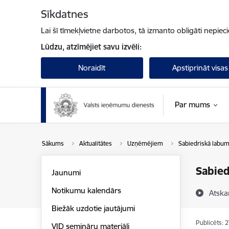
Pāriet uz lapas saturu
Sīkdatnes
Lai šī tīmekļvietne darbotos, tā izmanto obligāti nepiec
Lūdzu, atzīmējiet savu izvēli:
Noraidīt
Apstiprināt visas
Par mums
Sākums
Aktualitātes
Uzņēmējiem
Sabiedriskā labum
Sabied
Jaunumi
Notikumu kalendārs
Atska
Biežāk uzdotie jautājumi
Publicēts: 
VID semināru materiāli