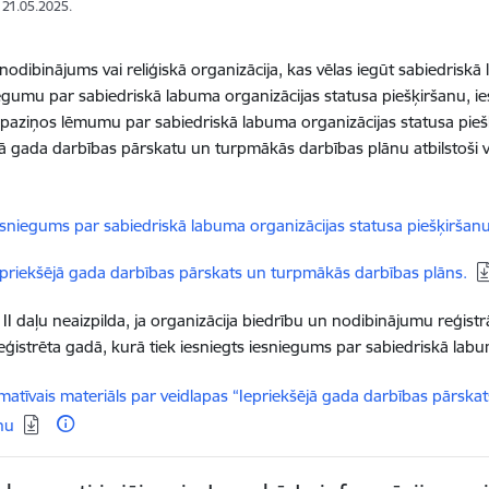
: 21.05.2025.
 nodibinājums vai reliģiskā organizācija, kas vēlas iegūt sabiedriskā
egumu par sabiedriskā labuma organizācijas statusa piešķiršanu, 
paziņos lēmumu par sabiedriskā labuma organizācijas statusa pie
jā gada darbības pārskatu un turpmākās darbības plānu atbilstoši ve
elādēt:
esniegums par sabiedriskā labuma organizācijas statusa piešķiršan
elādēt:
epriekšējā gada darbības pārskats un turpmākās darbības plāns.
II daļu neaizpilda, ja organizācija biedrību un nodibinājumu reģistrā
reģistrēta gadā, kurā tiek iesniegts iesniegums par sabiedriskā labu
dēt:
matīvais materiāls par veidlapas “Iepriekšējā gada darbības pārsk
anu