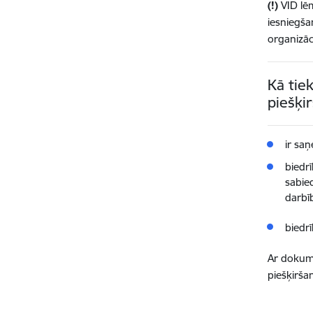
(!)
VID lē
iesniegša
organizāc
Kā tie
piešķi
ir sa
biedrī
sabie
darbī
biedr
Ar dokume
piešķirš