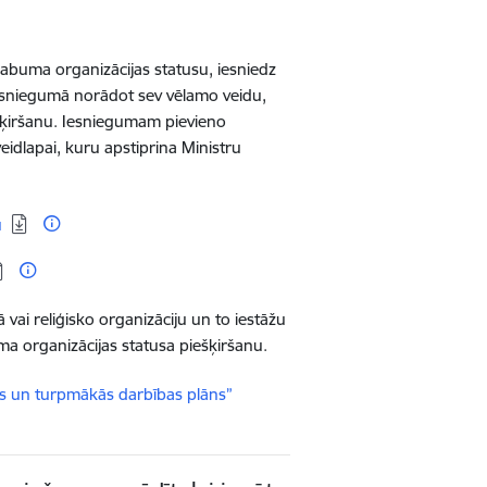
 labuma organizācijas statusu, iesniedz
iesniegumā norādot sev vēlamo veidu,
šķiršanu. Iesniegumam pievieno
idlapai, kuru apstiprina Ministru
u
 vai reliģisko organizāciju un to iestāžu
ma organizācijas statusa piešķiršanu.
ats un turpmākās darbības plāns”