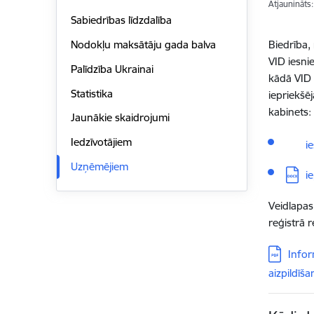
Atjaunināts
Sabiedrības līdzdalība
Biedrība,
Nodokļu maksātāju gada balva
VID iesni
Palīdzība Ukrainai
kādā VID 
Statistika
iepriekšē
kabinets:
Jaunākie skaidrojumi
Lejupi
Iedzīvotājiem
i
Uzņēmējiem
Lejupi
i
Veidlapas 
reģistrā 
Lejupielā
Infor
aizpildīš