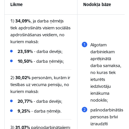
Likme
Nodokļa bāze
1)
34,09%
, ja darba ņēmējs
tiek apdrošināts visiem sociālās
apdrošināšanas veidiem, no
kuriem maksā:
Algotam
23,59%
- darba devējs;
darbiniekam
aprēķinātā
10,50%
- darba ņēmējs;
darba samaksa,
no kuras tiek
2)
30,02%
personām, kurām ir
ieturēts
tiesības uz vecuma pensiju, no
iedzīvotāju
kuriem maksā:
ienākuma
nodoklis;
20,77%
- darba devējs;
pašnodarbinātās
9,25%
- darba ņēmējs.
personas brīvi
izraudzīti
3)
31,07%
pašnodarbinātajiem;