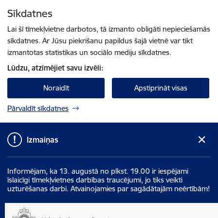
Pāriet uz lapas saturu
Sīkdatnes
Spied
lai meklētu
Enter
Lai šī tīmekļvietne darbotos, tā izmanto obligāti nepieciešamās
sīkdatnes. Ar Jūsu piekrišanu papildus šajā vietnē var tikt
izmantotas statistikas un sociālo mediju sīkdatnes.
Lūdzu, atzīmējiet savu izvēli:
Noraidīt
Apstiprināt visas
Pārvaldīt sīkdatnes
Izmaiņas
Informējam, ka 13. augustā no plkst. 19.00 ir iespējami
īslaicīgi tīmekļvietnes darbības traucējumi, jo tiks veikti
uzturēšanas darbi. Atvainojamies par sagādātajām neērtībām!