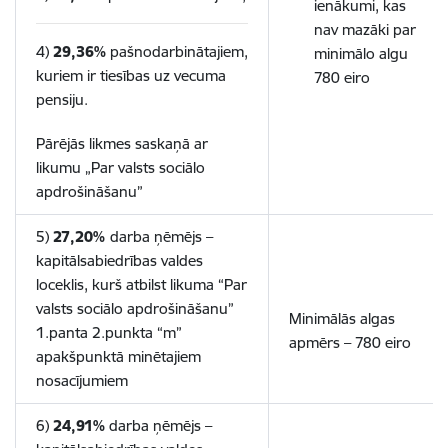
ienākumi, kas
nav mazāki par
4)
29,36%
pašnodarbinātajiem,
minimālo algu
kuriem ir tiesības uz vecuma
780 eiro
pensiju.
Pārējās likmes saskaņā ar
likumu „Par valsts sociālo
apdrošināšanu”
5)
27,20%
darba ņēmējs –
kapitālsabiedrības valdes
loceklis, kurš atbilst likuma “Par
valsts sociālo apdrošināšanu”
Minimālās algas
1.panta 2.punkta “m”
apmērs – 780 eiro
apakšpunktā minētajiem
nosacījumiem
6)
24,91%
darba ņēmējs –