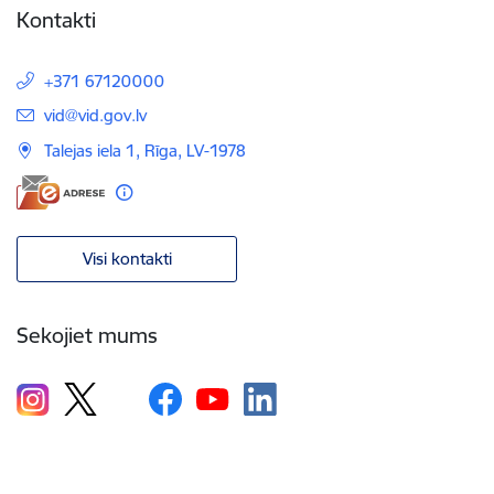
Kontakti
+371 67120000
E-pasts:
vid@vid.gov.lv
Talejas iela 1, Rīga, LV-1978
Visi kontakti
Sekojiet mums