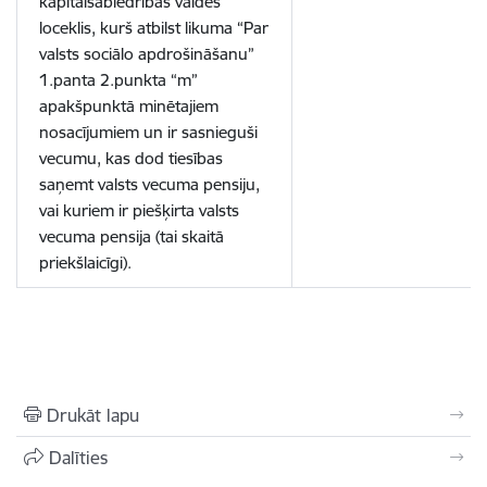
kapitālsabiedrības valdes
loceklis, kurš atbilst likuma “Par
valsts sociālo apdrošināšanu”
1.panta 2.punkta “m”
apakšpunktā minētajiem
nosacījumiem un ir sasnieguši
vecumu, kas dod tiesības
saņemt valsts vecuma pensiju,
vai kuriem ir piešķirta valsts
vecuma pensija (tai skaitā
priekšlaicīgi).
Drukāt lapu
Dalīties