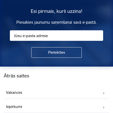
Esi pirmais, kurš uzzina!
Piesakies jaunumu saņemšanai savā e-pastā.
Kājene
Ātrās saites
Vakances
Iepirkumi