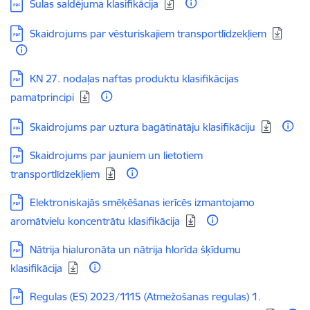
Lejupielādēt:
Sulas saldējuma klasifikācija
Lejupielādēt:
Skaidrojums par vēsturiskajiem transportlīdzekļiem
Lejupielādēt:
KN 27. nodaļas naftas produktu klasifikācijas
pamatprincipi
Lejupielādēt:
Skaidrojums par uztura bagātinātāju klasifikāciju
Lejupielādēt:
Skaidrojums par jauniem un lietotiem
transportlīdzekļiem
Lejupielādēt:
Elektroniskajās smēķēšanas ierīcēs izmantojamo
aromātvielu koncentrātu klasifikācija
Lejupielādēt:
Nātrija hialuronāta un nātrija hlorīda šķīdumu
klasifikācija
Lejupielādēt:
Regulas (ES) 2023/1115 (Atmežošanas regulas) 1.