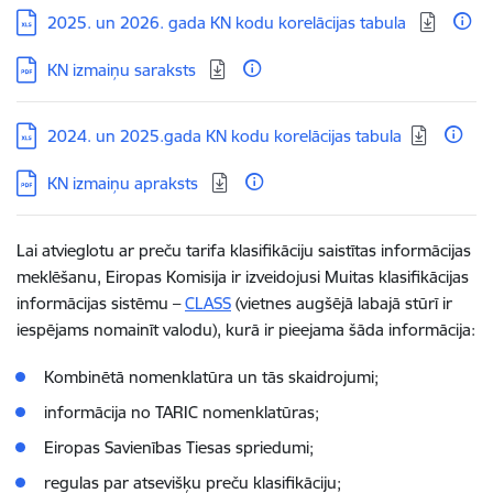
Lejupielādēt:
2025. un 2026. gada KN kodu korelācijas tabula
Lejupielādēt:
KN izmaiņu saraksts
Lejupielādēt:
2024. un 2025.gada KN kodu korelācijas tabula
Lejupielādēt:
KN izmaiņu apraksts
Lai atvieglotu ar preču tarifa klasifikāciju saistītas informācijas
meklēšanu, Eiropas Komisija ir izveidojusi Muitas klasifikācijas
informācijas sistēmu –
CLASS
(vietnes augšējā labajā stūrī ir
iespējams nomainīt valodu), kurā ir pieejama šāda informācija:
Kombinētā nomenklatūra un tās skaidrojumi;
informācija no TARIC nomenklatūras;
Eiropas Savienības Tiesas spriedumi;
regulas par atsevišķu preču klasifikāciju;