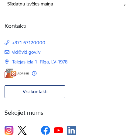
Sīkdatņu izvēles maiņa
Kontakti
+371 67120000
E-pasts:
vid@vid.gov.lv
Talejas iela 1, Rīga, LV-1978
Visi kontakti
Sekojiet mums