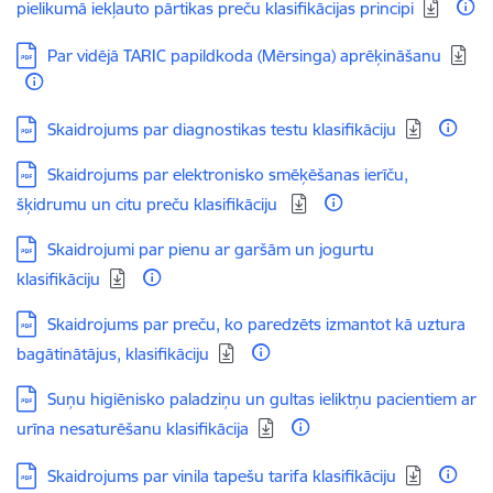
pielikumā iekļauto pārtikas preču klasifikācijas principi
Lejupielādēt:
Par vidējā TARIC papildkoda (Mērsinga) aprēķināšanu
Lejupielādēt:
Skaidrojums par diagnostikas testu klasifikāciju
Lejupielādēt:
Skaidrojums par elektronisko smēķēšanas ierīču,
šķidrumu un citu preču klasifikāciju
Lejupielādēt:
Skaidrojumi par pienu ar garšām un jogurtu
klasifikāciju
Lejupielādēt:
Skaidrojums par preču, ko paredzēts izmantot kā uztura
bagātinātājus, klasifikāciju
Lejupielādēt:
Suņu higiēnisko paladziņu un gultas ieliktņu pacientiem ar
urīna nesaturēšanu klasifikācija
Lejupielādēt:
Skaidrojums par vinila tapešu tarifa klasifikāciju