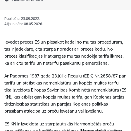
Publicēts: 23.09.2022.
Atjaunināts: 08.05.2026.
Ievedot preces ES un piesakot kādai no muitas procedūrām,
tās ir jādeklarē, cita starpā norādot arī preces kodu. No
preces klasifikācijas ir atkarīgas muitas nodokļa tarifa likmes,
kā arī citu tarifu un netarifu pasākumu piemērošana.
Ar Padomes 1987.gada 23.jūlija Regulu (EEK) Nr.2658/87 par
tarifu un statistikas nomenklatūru un kopējo muitas tarifu
tika izveidota Eiropas Savienības Kombinētā nomenklatūra (ES
KN), kas atbilst gan kopējā muitas tarifa, gan Kopienas ārējās
tirdzniecības statistikas un pārējās Kopienas politikas
prasībām attiecībā uz preču ievešanu vai izvešanu.
ES KN ir izveidota uz starptautiskās Harmonizētās preču
aprakstīšanas un kodēšanas sistēmas (Harmonizētā sistēma,