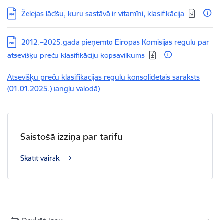
Lejupielādēt:
Želejas lācīšu, kuru sastāvā ir vitamīni, klasifikācija
Lejupielādēt:
2012.–2025.gadā pieņemto Eiropas Komisijas regulu par
atsevišķu preču klasifikāciju kopsavilkums
Atsevišķu preču klasifikācijas regulu konsolidētais saraksts
(01.01.2025.) (angļu valodā)
Saistošā izziņa par tarifu
Skatīt vairāk