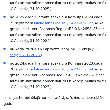
tarifu un statistikas nomenklatūru un kopējo muitas tarifu
(OV L sērija, 31.10.2025.),
no 2025.gada 1.janvāra spēkā bija Komisijas 2024.gada
23.septembra
Īstenošanas regula (ES) 2024/2522
, ar ko
groza I pielikumu Padomes Regulā (EEK) Nr.2658/87 par
tarifu un statistikas nomenklatūru un kopējo muitas tarifu
(OV L sērija, 31.10.2024.),
KN koda 2931 49 60 apraksta labojumi LV versijā (
OV L
sērija, 07.05.2025
.
);
no 2024.gada 1.janvāra spēkā bija Komisijas 2023.gada
26.septembra
Īstenošanas regula (ES) 2023/2364
, ar ko
groza I pielikumu Padomes Regulā (EEK) Nr.2658/87 par
tarifu un statistikas nomenklatūru un kopējo muitas tarifu
(OV L sērija, 31.10.2023.);
Izmaiņas Kombinētajā nomenklatūrā, salīdzinot ar iepriekšējo
gadu: