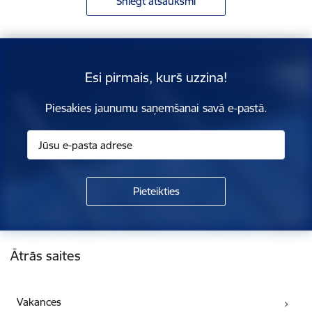
Sniegt atsauksmi
Esi pirmais, kurš uzzina!
Piesakies jaunumu saņemšanai savā e-pastā.
Kājene
Ātrās saites
Vakances