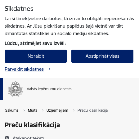
Pāriet uz lapas saturu
Sīkdatnes
Spied
lai meklētu
Enter
Lai šī tīmekļvietne darbotos, tā izmanto obligāti nepieciešamās
sīkdatnes. Ar Jūsu piekrišanu papildus šajā vietnē var tikt
izmantotas statistikas un sociālo mediju sīkdatnes.
Lūdzu, atzīmējiet savu izvēli:
Noraidīt
Apstiprināt visas
Pārvaldīt sīkdatnes
Sākums
Muita
Uzņēmējiem
Preču klasifikācija
Preču klasifikācija
Atskaņot tekstu