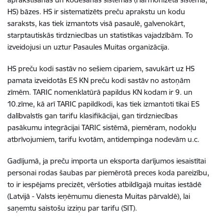
HS) bāzes. HS ir sistematizēts preču aprakstu un kodu
saraksts, kas tiek izmantots visā pasaulē, galvenokārt,
starptautiskās tirdzniecības un statistikas vajadzībām. To
izveidojusi un uztur Pasaules Muitas organizācija.
HS preču kodi sastāv no sešiem cipariem, savukārt uz HS
pamata izveidotās ES KN preču kodi sastāv no astoņām
zīmēm. TARIC nomenklatūrā papildus KN kodam ir 9. un
10.zīme, kā arī TARIC papildkodi, kas tiek izmantoti tikai ES
dalībvalstīs gan tarifu klasifikācijai, gan tirdzniecības
pasākumu integrācijai TARIC sistēmā, piemēram, nodokļu
atbrīvojumiem, tarifu kvotām, antidempinga nodevām u.c.
Gadījumā, ja preču importa un eksporta darījumos iesaistītai
personai rodas šaubas par piemērotā preces koda pareizību,
to ir iespējams precizēt, vēršoties atbildīgajā muitas iestādē
(Latvijā - Valsts ieņēmumu dienesta Muitas pārvaldē), lai
saņemtu saistošu izziņu par tarifu (SIT).