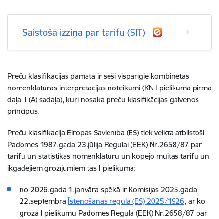
Saistošā izziņa par tarifu (SIT)
Preču klasifikācijas pamatā ir seši vispārīgie kombinētās
nomenklatūras interpretācijas noteikumi (KN I pielikuma pirmā
daļa, I (A) sadaļa), kuri nosaka preču klasifikācijas galvenos
principus.
Preču klasifikācija Eiropas Savienībā (ES) tiek veikta atbilstoši
Padomes 1987.gada 23.jūlija Regulai (EEK) Nr.2658/87 par
tarifu un statistikas nomenklatūru un kopējo muitas tarifu un
ikgadējiem grozījumiem tās I pielikumā:
no 2026.gada 1.janvāra spēkā ir Komisijas 2025.gada
22.septembra
Īstenošanas regula (ES) 2025/1926
, ar ko
groza I pielikumu Padomes Regulā (EEK) Nr.2658/87 par