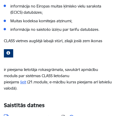
informācija no Eiropas muitas ķīmisko vielu saraksta
(ECICS) datubāzes;
Muitas kodeksa komitejas atzinumi;
informācija no saistošo izziņu par tarifu datubāzes.
CLASS vietnes augšējā labajā stūrī, zilajā joslā zem ikonas
ir pieejama lietotāja rokasgrāmata, savukārt apmācību
modulis par sistēmas CLASS lietošanu
pieejams
šeit
(21.modulis; e-mācību kurss pieejams arī latviešu
valodā).
Saistītās datnes