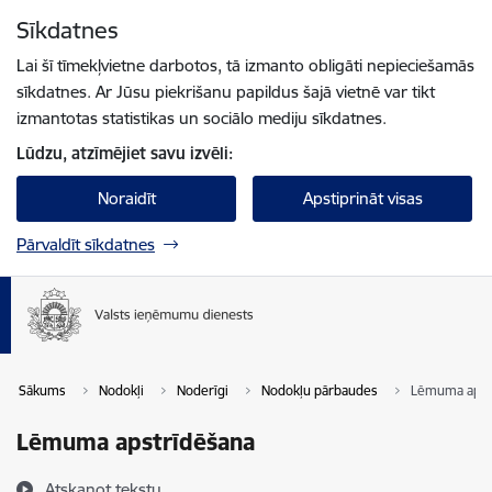
Pāriet uz lapas saturu
Sīkdatnes
Spied
lai meklētu
Enter
Lai šī tīmekļvietne darbotos, tā izmanto obligāti nepieciešamās
sīkdatnes. Ar Jūsu piekrišanu papildus šajā vietnē var tikt
izmantotas statistikas un sociālo mediju sīkdatnes.
Lūdzu, atzīmējiet savu izvēli:
Noraidīt
Apstiprināt visas
Pārvaldīt sīkdatnes
Sākums
Nodokļi
Noderīgi
Nodokļu pārbaudes
Lēmuma apst
Lēmuma apstrīdēšana
Atskaņot tekstu