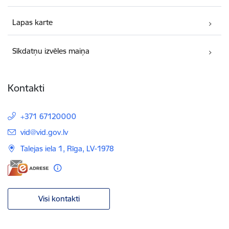
Lapas karte
Sīkdatņu izvēles maiņa
Kontakti
+371 67120000
E-pasts:
vid@vid.gov.lv
Talejas iela 1, Rīga, LV-1978
Visi kontakti