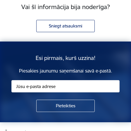
Vai šī informācija bija noderīga?
Sniegt atsauksmi
Esi pirmais, kurš uzzina!
Piesakies jaunumu saņemšanai savā e-pastā.
Kājene