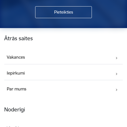
Kājene
Ātrās saites
Vakances
Iepirkumi
Par mums
Noderīgi