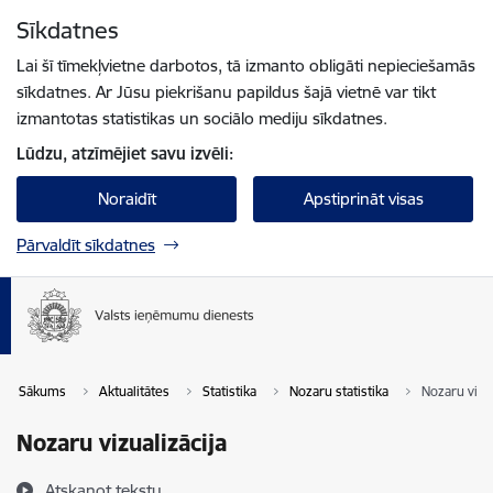
Pāriet uz lapas saturu
Sīkdatnes
Spied
lai meklētu
Enter
Lai šī tīmekļvietne darbotos, tā izmanto obligāti nepieciešamās
sīkdatnes. Ar Jūsu piekrišanu papildus šajā vietnē var tikt
izmantotas statistikas un sociālo mediju sīkdatnes.
Lūdzu, atzīmējiet savu izvēli:
Noraidīt
Apstiprināt visas
Pārvaldīt sīkdatnes
Sākums
Aktualitātes
Statistika
Nozaru statistika
Nozaru vizua
Nozaru vizualizācija
Atskaņot tekstu