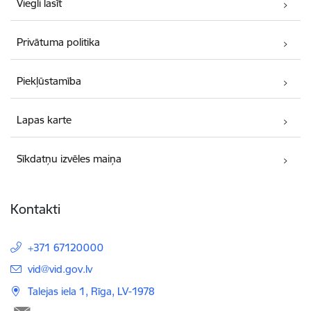
Viegli lasīt
Privātuma politika
Piekļūstamība
Lapas karte
Sīkdatņu izvēles maiņa
Kontakti
+371 67120000
E-pasts:
vid@vid.gov.lv
Talejas iela 1, Rīga, LV-1978