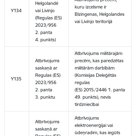
Helgolandē
kuru izcelsme ir
Y134
vai Livinjo
Bīzingenas, Helgolandes
(Regulas (ES)
vai Livinjo teritorijā
2023/956
2. panta
4. punkts)
Atbrīvojums militārajām
Atbrīvojums
precēm, kas paredzētas
saskaņā ar
militārām darbībām
Regulas (ES)
(Komisijas Deleģētās
Y135
2023/956
regulas
2. panta
(ES) 2015/2446 1. panta
3. punktu
49. punkts), nevis
tirdzniecībai
Atbrīvojums
Atbrīvojums
elektroenerģijai vai
saskaņā ar
ūdeņradim, kas iegūts