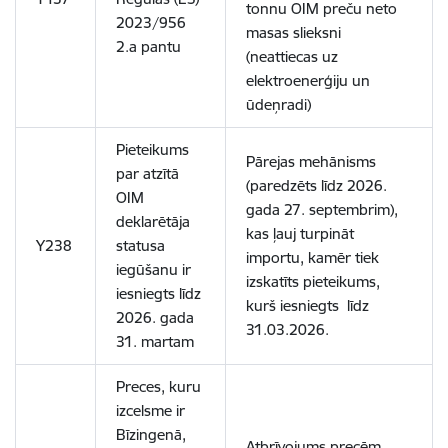
tonnu OIM preču neto
2023/956
masas slieksni
2.a pantu
(neattiecas uz
elektroenerģiju un
ūdeņradi)
Pieteikums
Pārejas mehānisms
par atzītā
(
paredzēts līdz 2026.
OIM
gada 27. septembrim),
deklarētāja
kas ļauj turpināt
Y238
statusa
importu, kamēr tiek
iegūšanu ir
izskatīts pieteikums,
iesniegts līdz
kurš iesniegts līdz
2026. gada
31.03.2026.
31. martam
Preces, kuru
izcelsme ir
Bīzingenā,
Atbrīvojums precēm,