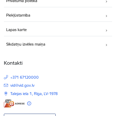
Privātuma politika
Piekļūstamība
Lapas karte
Sīkdatņu izvēles maiņa
Kontakti
+371 67120000
E-pasts:
vid@vid.gov.lv
Talejas iela 1, Rīga, LV-1978