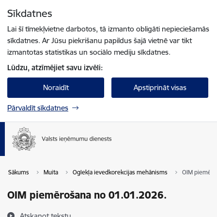
Pāriet uz lapas saturu
Sīkdatnes
Spied
lai meklētu
Enter
Lai šī tīmekļvietne darbotos, tā izmanto obligāti nepieciešamās
sīkdatnes. Ar Jūsu piekrišanu papildus šajā vietnē var tikt
izmantotas statistikas un sociālo mediju sīkdatnes.
Lūdzu, atzīmējiet savu izvēli:
Noraidīt
Apstiprināt visas
Pārvaldīt sīkdatnes
Sākums
Muita
Oglekļa ievedkorekcijas mehānisms
OIM piemēro
OIM piemērošana no 01.01.2026.
Atskaņot tekstu