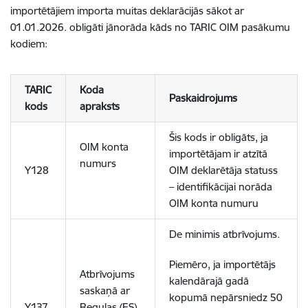
importētājiem importa muitas deklarācijās sākot ar
01.01.2026. obligāti jānorāda kāds no TARIC OIM pasākumu
kodiem:
TARIC
Koda
Paskaidrojums
kods
apraksts
Šis kods ir obligāts, ja
OIM konta
importētājam ir atzītā
numurs
Y128
OIM deklarētāja statuss
– identifikācijai norāda
OIM konta numuru
De minimis atbrīvojums.
Piemēro, ja importētājs
Atbrīvojums
kalendārajā gadā
saskaņā ar
kopumā nepārsniedz 50
Y137
Regulas (ES)