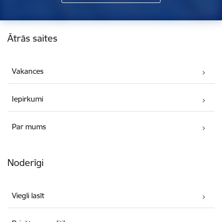
Kājene
Ātrās saites
Vakances
Iepirkumi
Par mums
Noderīgi
Viegli lasīt