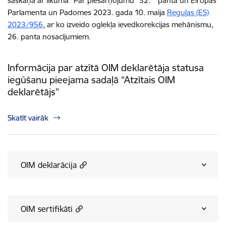
saskaņā ar likuma “Par piesārņojumu” 32.
panta un E
iropas
Parlamenta un Padomes 2023. gada 10. maija
Regulas (ES)
2023/956
, ar ko izveido oglekļa ievedkorekcijas mehānismu,
26. panta nosacījumiem.
Informācija par atzītā OIM deklarētāja statusa
iegūšanu pieejama sadaļā “Atzītais OIM
deklarētājs”
Skatīt vairāk
OIM deklarācija
OIM sertifikāti