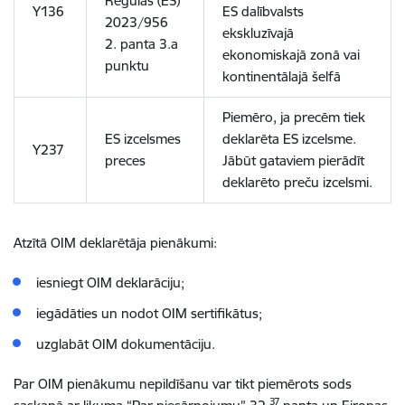
Regulas (ES)
Y136
ES dalībvalsts
2023/956
ekskluzīvajā
2. panta 3.a
ekonomiskajā zonā vai
punktu
kontinentālajā šelfā
Piemēro, ja precēm tiek
ES izcelsmes
deklarēta ES izcelsme.
Y237
preces
Jābūt gataviem pierādīt
deklarēto preču izcelsmi.
Atzītā OIM deklarētāja pienākumi:
iesniegt OIM deklarāciju;
iegādāties un nodot OIM sertifikātus;
uzglabāt OIM dokumentāciju.
Par OIM pienākumu nepildīšanu var tikt piemērots sods
37