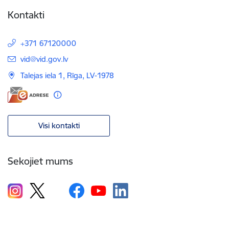
Kontakti
+371 67120000
E-pasts:
vid@vid.gov.lv
Talejas iela 1, Rīga, LV-1978
Visi kontakti
Sekojiet mums