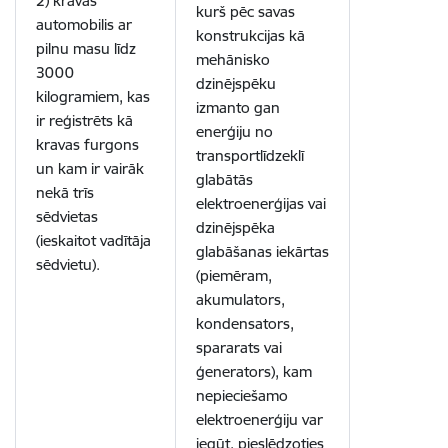
2) kravas
kurš pēc savas
automobilis ar
konstrukcijas kā
pilnu masu līdz
mehānisko
3000
dzinējspēku
kilogramiem, kas
izmanto gan
ir reģistrēts kā
enerģiju no
kravas furgons
transportlīdzeklī
un kam ir vairāk
glabātās
nekā trīs
elektroenerģijas vai
sēdvietas
dzinējspēka
(ieskaitot vadītāja
glabāšanas iekārtas
sēdvietu).
(piemēram,
akumulators,
kondensators,
spararats vai
ģenerators), kam
nepieciešamo
elektroenerģiju var
iegūt, pieslēdzoties