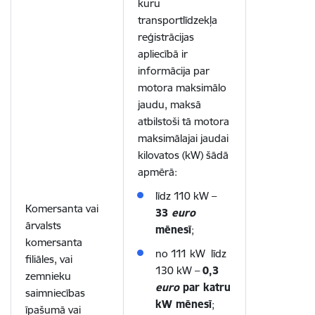
kuru
transportlīdzekļa
reģistrācijas
apliecībā ir
informācija par
motora maksimālo
jaudu, maksā
atbilstoši tā motora
maksimālajai jaudai
kilovatos (kW) šādā
apmērā:
līdz 110 kW –
Komersanta vai
33
euro
ārvalsts
mēnesī
;
komersanta
no 111 kW līdz
filiāles, vai
130 kW –
0,3
zemnieku
euro
par katru
saimniecības
kW mēnesī
;
īpašumā vai