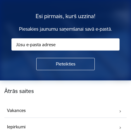
Esi pirmais, kurš uzzina!
Piesakies jaunumu saņemšanai savā e-pastā.
Kājene
Ātrās saites
Vakances
Iepirkumi