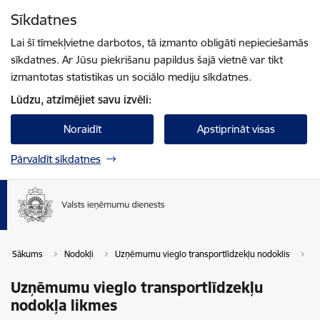
Pāriet uz lapas saturu
Sīkdatnes
Spied
lai meklētu
Enter
Lai šī tīmekļvietne darbotos, tā izmanto obligāti nepieciešamās
sīkdatnes. Ar Jūsu piekrišanu papildus šajā vietnē var tikt
izmantotas statistikas un sociālo mediju sīkdatnes.
Lūdzu, atzīmējiet savu izvēli:
Noraidīt
Apstiprināt visas
Pārvaldīt sīkdatnes
Sākums
Nodokļi
Uzņēmumu vieglo transportlīdzekļu nodoklis
Uz
Uzņēmumu vieglo transportlīdzekļu
nodokļa likmes