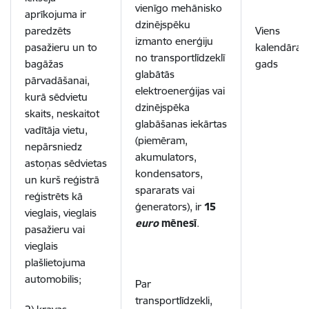
vienīgo mehānisko
aprīkojuma ir
dzinējspēku
paredzēts
Viens
izmanto enerģiju
pasažieru un to
kalendāra
no transportlīdzeklī
bagāžas
gads
glabātās
pārvadāšanai,
elektroenerģijas vai
kurā sēdvietu
dzinējspēka
skaits, neskaitot
glabāšanas iekārtas
vadītāja vietu,
(piemēram,
nepārsniedz
akumulators,
astoņas sēdvietas
kondensators,
un kurš reģistrā
spararats vai
reģistrēts kā
ģenerators), ir
15
vieglais, vieglais
euro
mēnesī
.
pasažieru vai
vieglais
plašlietojuma
automobilis;
Par
transportlīdzekli,