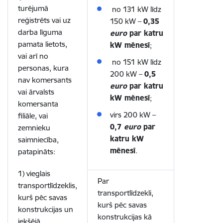
turējumā
no 131 kW līdz
reģistrēts vai uz
150 kW –
0,35
darba līguma
euro
par katru
pamata lietots,
kW mēnesī
;
vai arī no
no 151 kW līdz
personas, kura
200 kW –
0,5
nav komersants
euro
par katru
vai ārvalsts
kW mēnesī
;
komersanta
virs 200 kW –
filiāle, vai
0,7
euro
par
zemnieku
katru kW
saimniecība,
mēnesī
.
patapināts:
1) vieglais
Par
transportlīdzeklis,
transportlīdzekli,
kurš pēc savas
kurš pēc savas
konstrukcijas un
konstrukcijas kā
iekšējā