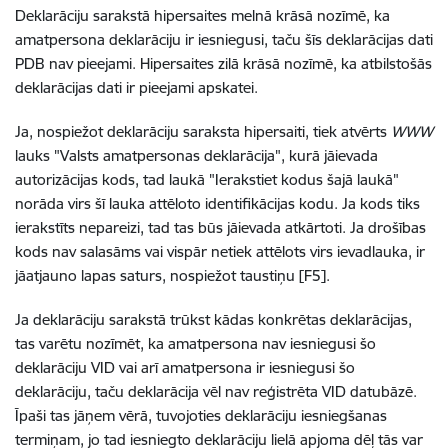
Deklarāciju sarakstā hipersaites melnā krāsā nozīmē, ka
amatpersona deklarāciju ir iesniegusi, taču šīs deklarācijas dati
PDB nav pieejami. Hipersaites zilā krāsā nozīmē, ka atbilstošās
deklarācijas dati ir pieejami apskatei.
Ja, nospiežot deklarāciju saraksta hipersaiti, tiek atvērts
WWW
lauks "Valsts amatpersonas deklarācija", kurā jāievada
autorizācijas kods, tad laukā "Ierakstiet kodus šajā laukā"
norāda virs šī lauka attēloto identifikācijas kodu. Ja kods tiks
ierakstīts nepareizi, tad tas būs jāievada atkārtoti. Ja drošības
kods nav salasāms vai vispār netiek attēlots virs ievadlauka, ir
jāatjauno lapas saturs, nospiežot taustiņu [F5].
Ja deklarāciju sarakstā trūkst kādas konkrētas deklarācijas,
tas varētu nozīmēt, ka amatpersona nav iesniegusi šo
deklarāciju VID vai arī amatpersona ir iesniegusi šo
deklarāciju, taču deklarācija vēl nav reģistrēta VID datubāzē.
Īpaši tas jāņem vērā, tuvojoties deklarāciju iesniegšanas
termiņam, jo tad iesniegto deklarāciju lielā apjoma dēļ tās var