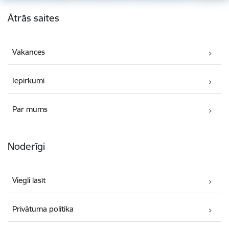
Kājene
Ātrās saites
Vakances
Iepirkumi
Par mums
Noderīgi
Viegli lasīt
Privātuma politika