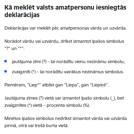
Kā meklēt valsts amatpersonu iesniegtās
deklarācijas
Deklarācijas var meklēt pēc amatpersonas vārda un uzvārda.
Norādot vārdu vai uzvārdu, drīkst izmantot īpašos simbolus
“?” un “*”:
jautājuma zīmi (?) – lai norādītu vienu nezināmu simbolu;
zvaigznīti (*) – lai norādītu vairākus nezināmus simbolus.
Piemēram, "Liep*" atbilst gan "Liepa", gan "Liepiņš".
Jautājuma zīmes (?) vietā var izmantot īpašo simbolu (_), bet
zvaigznītes (*) vietā
–
procenta simbolu (%).
Minētos īpašos simbolus nedrīkst izmantot vārda vai uzvārda
pirmā, otrā vai trešā burta vietā.