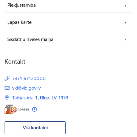
Piekļūstamība
Lapas karte
Sīkdatņu izvēles maiņa
Kontakti
+371 67120000
E-pasts:
vid@vid.gov.lv
Talejas iela 1, Rīga, LV-1978
Visi kontakti