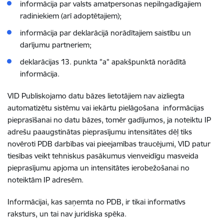
informācija par valsts amatpersonas nepilngadīgajiem
radiniekiem (arī adoptētajiem);
informācija par deklarācijā norādītajiem saistību un
darījumu partneriem;
deklarācijas 13. punkta "a" apakšpunktā norādītā
informācija.
VID Publiskojamo datu bāzes lietotājiem nav aizliegta
automatizētu sistēmu vai iekārtu pielāgošana informācijas
pieprasīšanai no datu bāzes, tomēr gadījumos, ja noteiktu IP
adrešu paaugstinātas pieprasījumu intensitātes dēļ tiks
novēroti PDB darbības vai pieejamības traucējumi, VID patur
tiesības veikt tehniskus pasākumus vienveidīgu masveida
pieprasījumu apjoma un intensitātes ierobežošanai no
noteiktām IP adresēm.
Informācijai, kas saņemta no PDB, ir tikai informatīvs
raksturs, un tai nav juridiska spēka.