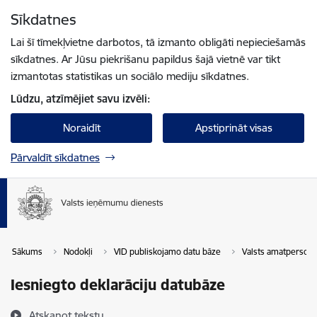
Pāriet uz lapas saturu
Sīkdatnes
Spied
lai meklētu
Enter
Lai šī tīmekļvietne darbotos, tā izmanto obligāti nepieciešamās
sīkdatnes. Ar Jūsu piekrišanu papildus šajā vietnē var tikt
izmantotas statistikas un sociālo mediju sīkdatnes.
Lūdzu, atzīmējiet savu izvēli:
Noraidīt
Apstiprināt visas
Pārvaldīt sīkdatnes
Sākums
Nodokļi
VID publiskojamo datu bāze
Valsts amatperson
Iesniegto deklarāciju datubāze
Atskaņot tekstu