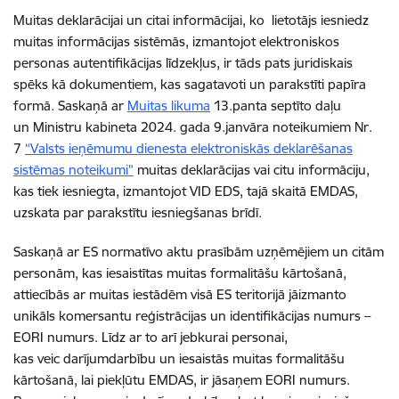
Muitas deklarācijai un citai informācijai, ko lietotājs iesniedz
muitas informācijas sistēmās, izmantojot elektroniskos
personas autentifikācijas līdzekļus, ir tāds pats juridiskais
spēks kā dokumentiem, kas sagatavoti un parakstīti papīra
formā. Saskaņā ar
Muitas likuma
13.panta septīto daļu
un Ministru kabineta 2024. gada 9.janvāra noteikumiem Nr.
7
“Valsts ieņēmumu dienesta elektroniskās deklarēšanas
sistēmas noteikumi”
muitas deklarācijas vai citu informāciju,
kas tiek iesniegta, izmantojot VID EDS, tajā skaitā EMDAS,
uzskata par parakstītu iesniegšanas brīdī.
Saskaņā ar ES normatīvo aktu prasībām uzņēmējiem un citām
personām, kas iesaistītas muitas formalitāšu kārtošanā,
attiecībās ar muitas iestādēm visā ES teritorijā jāizmanto
unikāls komersantu reģistrācijas un identifikācijas numurs
–
EORI numurs. Līdz ar to arī jebkurai personai,
kas veic darījumdarbību un iesaistās muitas formalitāšu
kārtošanā, lai piekļūtu EMDAS, ir jāsaņem EORI numurs.