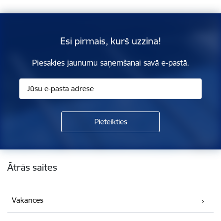
Esi pirmais, kurš uzzina!
Piesakies jaunumu saņemšanai savā e-pastā.
Kājene
Ātrās saites
Vakances