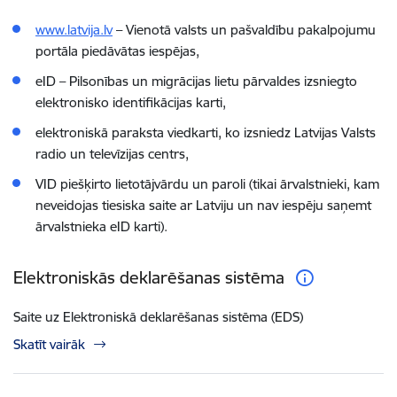
www.latvija.lv
– Vienotā valsts un pašvaldību pakalpojumu
portāla piedāvātas iespējas,
eID – Pilsonības un migrācijas lietu pārvaldes izsniegto
elektronisko identifikācijas karti,
elektroniskā paraksta viedkarti, ko izsniedz Latvijas Valsts
radio un televīzijas centrs,
VID piešķirto lietotājvārdu un paroli (tikai ārvalstnieki, kam
neveidojas tiesiska saite ar Latviju un nav iespēju saņemt
ārvalstnieka eID karti).
Elektroniskās deklarēšanas sistēma
Saite uz Elektroniskā deklarēšanas sistēma (EDS)
Skatīt vairāk