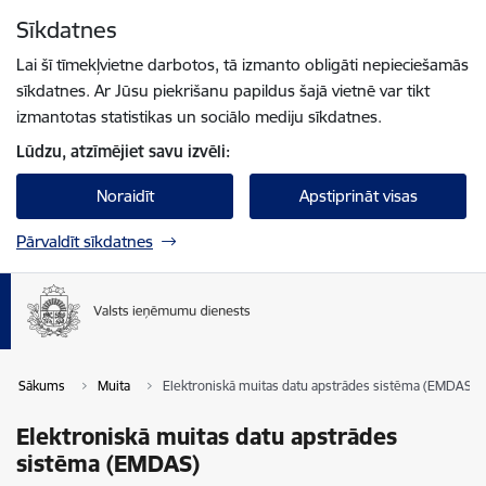
Pāriet uz lapas saturu
Sīkdatnes
Spied
lai meklētu
Enter
Lai šī tīmekļvietne darbotos, tā izmanto obligāti nepieciešamās
sīkdatnes. Ar Jūsu piekrišanu papildus šajā vietnē var tikt
izmantotas statistikas un sociālo mediju sīkdatnes.
Lūdzu, atzīmējiet savu izvēli:
Noraidīt
Apstiprināt visas
Pārvaldīt sīkdatnes
Sākums
Muita
Elektroniskā muitas datu apstrādes sistēma (EMDAS)
Elektroniskā muitas datu apstrādes
sistēma (EMDAS)