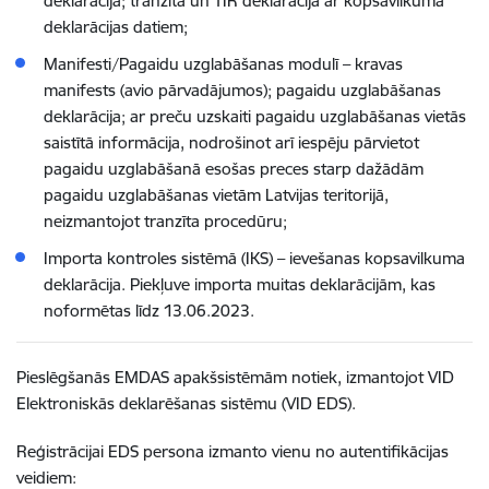
deklarācija; tranzīta un TIR deklarācija ar kopsavilkuma
deklarācijas datiem;
Manifesti/Pagaidu uzglabāšanas modulī – kravas
manifests (avio pārvadājumos); pagaidu uzglabāšanas
deklarācija; ar preču uzskaiti pagaidu uzglabāšanas vietās
saistītā informācija, nodrošinot arī iespēju pārvietot
pagaidu uzglabāšanā esošas preces starp dažādām
pagaidu uzglabāšanas vietām Latvijas teritorijā,
neizmantojot tranzīta procedūru;
Importa kontroles sistēmā (IKS) – ievešanas kopsavilkuma
deklarācija. Piekļuve importa muitas deklarācijām, kas
noformētas līdz 13.06.2023.
Pieslēgšanās EMDAS apakšsistēmām notiek, izmantojot VID
Elektroniskās deklarēšanas sistēmu (VID EDS).
Reģistrācijai EDS persona izmanto vienu no autentifikācijas
veidiem: