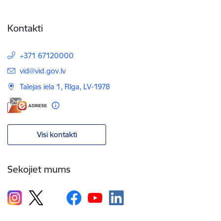
Kontakti
+371 67120000
E-pasts:
vid@vid.gov.lv
Talejas iela 1, Rīga, LV-1978
Visi kontakti
Sekojiet mums