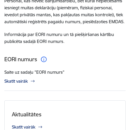
Personai, kas neveic darījumdarbību, bet kurai nepieciešams
iesniegt muitas deklarāciju (piemēram, fiziskai personai,
ievedot privātās mantas, kas pakļautas muitas kontrolei), tiek
automātiski reģistrēts pagaidu numurs, pieslēdzoties EMDAS.
Informācija par EORI numuru un tā piešķiršanas kārtību
publicēta sadaļā
EORI numurs
.
EORI numurs
Saite uz sadaļu "EORI numurs"
Skatīt vairāk
Aktualitātes
Skatīt vairāk