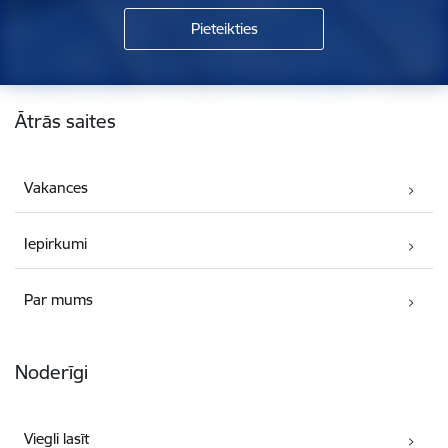
Kājene
Ātrās saites
Vakances
Iepirkumi
Par mums
Noderīgi
Viegli lasīt