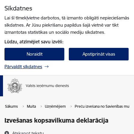
Pāriet uz lapas saturu
Sīkdatnes
Spied
lai meklētu
Enter
Lai šī tīmekļvietne darbotos, tā izmanto obligāti nepieciešamās
sīkdatnes. Ar Jūsu piekrišanu papildus šajā vietnē var tikt
izmantotas statistikas un sociālo mediju sīkdatnes.
Lūdzu, atzīmējiet savu izvēli:
Noraidīt
Apstiprināt visas
Pārvaldīt sīkdatnes
Sākums
Muita
Uzņēmējiem
Preču izvešana no Savienības muitas 
Izvešanas kopsavilkuma deklarācija
Atskaņot tekstu