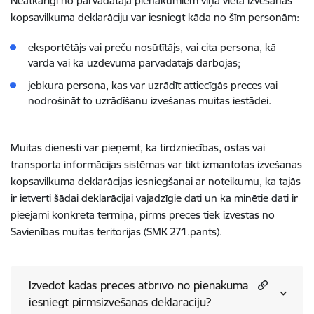
Neatkarīgi no pārvadātāja pienākumiem viņa vietā izvešanas
kopsavilkuma deklarāciju var iesniegt kāda no šīm personām:
eksportētājs vai preču nosūtītājs, vai cita persona, kā
vārdā vai kā uzdevumā pārvadātājs darbojas;
jebkura persona, kas var uzrādīt attiecīgās preces vai
nodrošināt to uzrādīšanu izvešanas muitas iestādei.
Muitas dienesti var pieņemt, ka tirdzniecības, ostas vai
transporta informācijas sistēmas var tikt izmantotas izvešanas
kopsavilkuma deklarācijas iesniegšanai ar noteikumu, ka tajās
ir ietverti šādai deklarācijai vajadzīgie dati un ka minētie dati ir
pieejami konkrētā termiņā, pirms preces tiek izvestas no
Savienības muitas teritorijas (SMK 271.pants).
Izvedot kādas preces atbrīvo no pienākuma
iesniegt pirmsizvešanas deklarāciju?