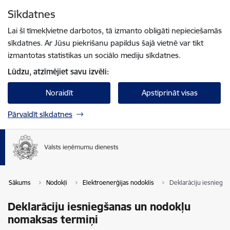
Pāriet uz lapas saturu
Sīkdatnes
Spied
lai meklētu
Enter
Lai šī tīmekļvietne darbotos, tā izmanto obligāti nepieciešamās
sīkdatnes. Ar Jūsu piekrišanu papildus šajā vietnē var tikt
izmantotas statistikas un sociālo mediju sīkdatnes.
Lūdzu, atzīmējiet savu izvēli:
Noraidīt
Apstiprināt visas
Pārvaldīt sīkdatnes
Sākums
Nodokļi
Elektroenerģijas nodoklis
Deklarāciju iesniegš
Deklarāciju iesniegšanas un nodokļu
nomaksas termiņi