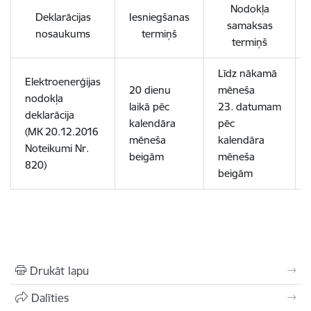
Nodokļa
Deklarācijas
Iesniegšanas
samaksas
nosaukums
termiņš
termiņš
Līdz nākamā
Elektroenerģijas
20 dienu
mēneša
nodokļa
laikā
pēc
23. datumam
deklarācija
kalendāra
pēc
(MK 20.12.2016
mēneša
kalendāra
Noteikumi Nr.
beigām
mēneša
820)
beigām
Drukāt lapu
Dalīties