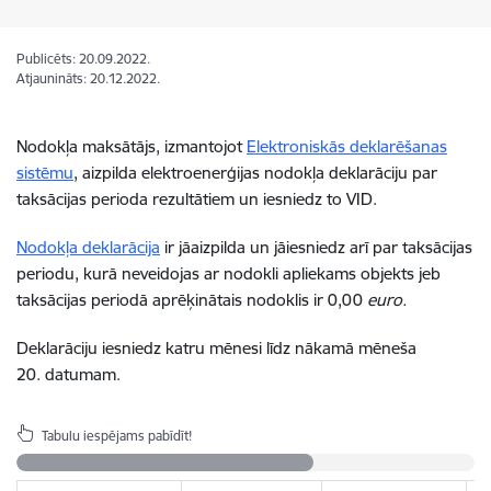
Publicēts: 20.09.2022.
Atjaunināts: 20.12.2022.
Nodokļa maksātājs, izmantojot
Elektroniskās deklarēšanas
sistēmu
, aizpilda elektroenerģijas nodokļa deklarāciju par
taksācijas perioda rezultātiem un iesniedz to VID.
Nodokļa deklarācija
ir jāaizpilda un jāiesniedz arī
par taksācijas
periodu, kurā
neveidojas ar nodokli apliek
ams objekts jeb
taksācijas periodā
aprēķinātais nodoklis ir 0,00
euro.
D
eklarāciju iesniedz katru mēnesi līdz nākamā mēneša
20. datumam.
Tabulu iespējams pabīdīt!