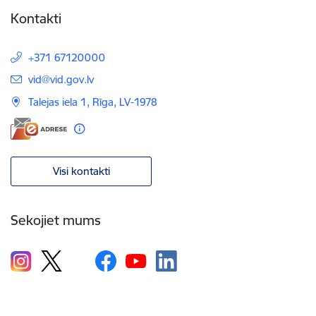
Kontakti
+371 67120000
E-pasts:
vid@vid.gov.lv
Talejas iela 1, Rīga, LV-1978
Visi kontakti
Sekojiet mums