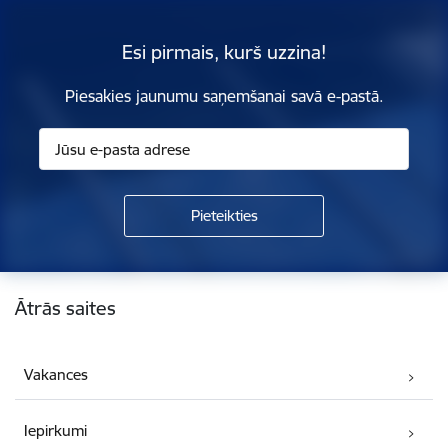
Esi pirmais, kurš uzzina!
Piesakies jaunumu saņemšanai savā e-pastā.
Kājene
Ātrās saites
Vakances
Iepirkumi