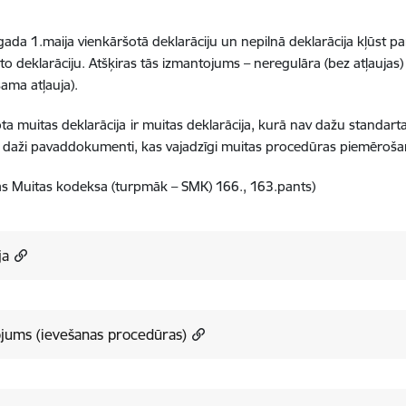
ada 1.maija vienkāršotā deklarāciju un nepilnā deklarācija kļūst p
to deklarāciju. Atšķiras tās izmantojums – neregulāra (bez atļaujas
šama atļauja).
ta muitas deklarācija
ir muitas deklarācija, kurā nav dažu standart
i daži pavaddokumenti, kas vajadzīgi muitas procedūras piemēroša
as Muitas kodeksa (turpmāk – SMK) 166., 163.pants)
ja
jums (ievešanas procedūras)