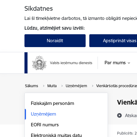
Pāriet uz lapas saturu
Sīkdatnes
Lai šī tīmekļvietne darbotos, tā izmanto obligāti nepiec
Lūdzu, atzīmējiet savu izvēli:
Noraidīt
Apstiprināt visas
Par mums
Sākums
Muita
Uzņēmējiem
Vienkāršotās procedūra
Vienkā
Fiziskajām personām
Uzņēmējiem
Atska
EORI numurs
Publicēts: 
Elektroniskā muitas datu