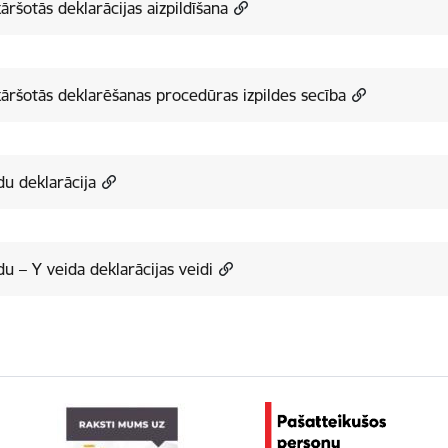
āršotās deklarācijas aizpildīšana
āršotās deklarēšanas procedūras izpildes secība
du deklarācija
du – Y veida deklarācijas veidi