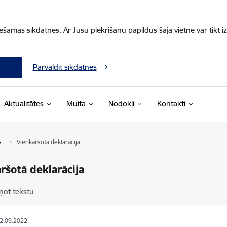
iešamās sīkdatnes. Ar Jūsu piekrišanu papildus šajā vietnē var tikt i
Pārvaldīt sīkdatnes
Aktualitātes
Muita
Nodokļi
Kontakti
s
Vienkāršotā deklarācija
ršotā deklarācija
ņot tekstu
22.09.2022.