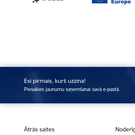
Esi pirmais, kurš uzzina!
Piesakies jaunumu saņemšanai savā e-pastā.
Kājene
Ātrās saites
Noderīg