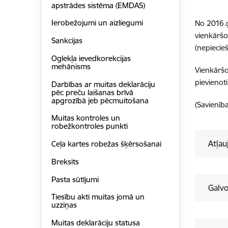
apstrādes sistēma (EMDAS)
Ierobežojumi un aizliegumi
No 2016.g
vienkāršo
Sankcijas
(nepiecie
Oglekļa ievedkorekcijas
mehānisms
Vienkāršo
pievienot
Darbības ar muitas deklarāciju
pēc preču laišanas brīvā
apgrozībā jeb pēcmuitošana
(Savienīb
Muitas kontroles un
robežkontroles punkti
Atļau
Ceļa kartes robežas šķērsošanai
Breksits
Pasta sūtījumi
Galvo
Tiesību akti muitas jomā un
uzziņas
Muitas deklarāciju statusa