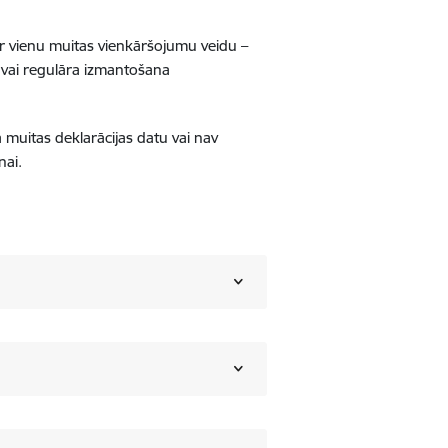
ar vienu muitas vienkāršojumu veidu –
) vai regulāra izmantošana
a muitas deklarācijas datu vai nav
nai.