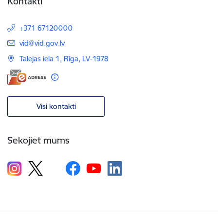
Kontakti
+371 67120000
E-pasts:
vid@vid.gov.lv
Talejas iela 1, Rīga, LV-1978
Visi kontakti
Sekojiet mums