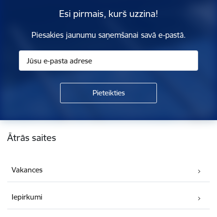
Esi pirmais, kurš uzzina!
Piesakies jaunumu saņemšanai savā e-pastā.
Kājene
Ātrās saites
Vakances
Iepirkumi