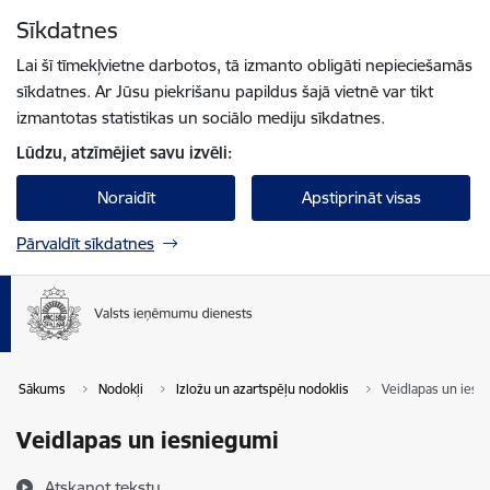
Pāriet uz lapas saturu
Sīkdatnes
Spied
lai meklētu
Enter
Lai šī tīmekļvietne darbotos, tā izmanto obligāti nepieciešamās
sīkdatnes. Ar Jūsu piekrišanu papildus šajā vietnē var tikt
izmantotas statistikas un sociālo mediju sīkdatnes.
Lūdzu, atzīmējiet savu izvēli:
Noraidīt
Apstiprināt visas
Pārvaldīt sīkdatnes
Sākums
Nodokļi
Izložu un azartspēļu nodoklis
Veidlapas un iesn
Veidlapas un iesniegumi
Atskaņot tekstu