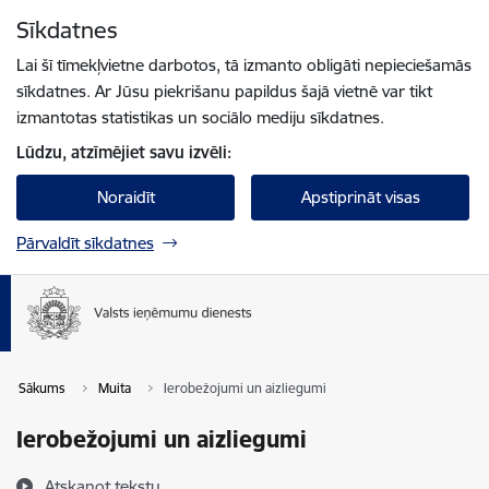
Pāriet uz lapas saturu
Sīkdatnes
Spied
lai meklētu
Enter
Lai šī tīmekļvietne darbotos, tā izmanto obligāti nepieciešamās
sīkdatnes. Ar Jūsu piekrišanu papildus šajā vietnē var tikt
izmantotas statistikas un sociālo mediju sīkdatnes.
Lūdzu, atzīmējiet savu izvēli:
Noraidīt
Apstiprināt visas
Pārvaldīt sīkdatnes
Sākums
Muita
Ierobežojumi un aizliegumi
Ierobežojumi un aizliegumi
Atskaņot tekstu