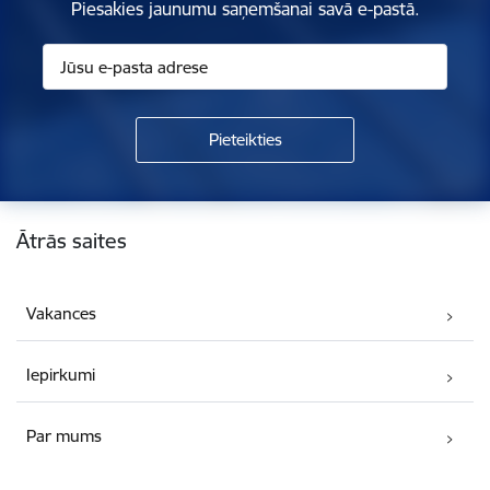
Piesakies jaunumu saņemšanai savā e-pastā.
Kājene
Ātrās saites
Vakances
Iepirkumi
Par mums