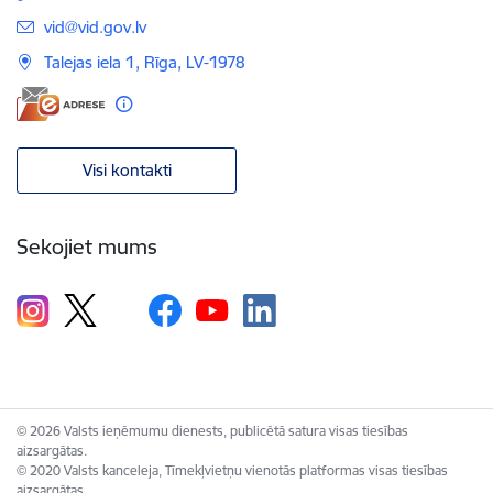
E-pasts:
vid@vid.gov.lv
Talejas iela 1, Rīga, LV-1978
Visi kontakti
Sekojiet mums
© 2026 Valsts ieņēmumu dienests, publicētā satura visas tiesības
aizsargātas.
© 2020 Valsts kanceleja, Tīmekļvietņu vienotās platformas visas tiesības
aizsargātas.