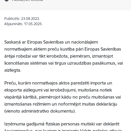
Publicēts: 23.09.2022.
Atjaunināts: 17.05.2025.
Saskaņā ar Eiropas Savienības un nacionālajiem
normatīvajiem aktiem preču kustība pāri Eiropas Savienības
ārējai robežai var tikt ierobežota, piemēram, izmantojot
licencēšanas sistēmas vai tirgus uzraudzības pasākumus, vai
aizliegta.
Preču, kurām normatīvajos aktos paredzēti importa un
eksporta aizliegumi vai ierobežojumi, muitošana notiek
vispārējā kārtībā, piemērojot kādu no preču muitošanas vai
izmantošanas režīmiem un noformējot muitas deklarāciju
(vienoto administratīvo dokumentu).
Izņēmuma gadījumā fiziskas personas mutiski var deklarēt
šaujamieročus, par kuriem ir izsniegta Valsts policijas atļauja