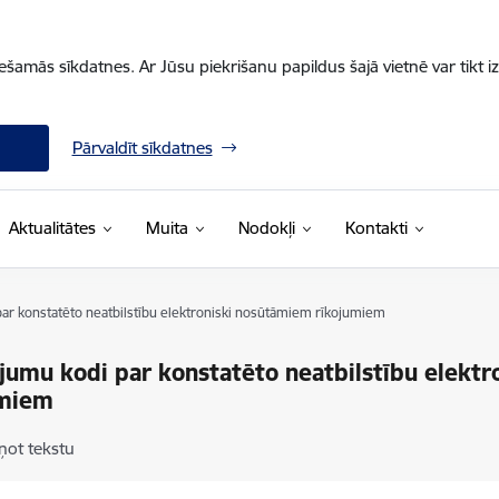
iešamās sīkdatnes. Ar Jūsu piekrišanu papildus šajā vietnē var tikt i
Pārvaldīt sīkdatnes
Aktualitātes
Muita
Nodokļi
Kontakti
ar konstatēto neatbilstību elektroniski nosūtāmiem rīkojumiem
jumu kodi par konstatēto neatbilstību elekt
umiem
ņot tekstu