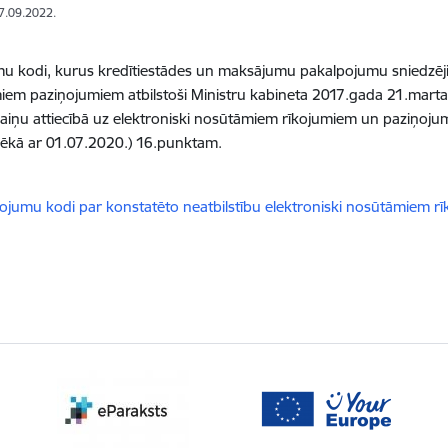
27.09.2022.
u kodi, kurus kredītiestādes un maksājumu pakalpojumu sniedzēji i
miem paziņojumiem atbilstoši Ministru kabineta 2017.gada 21.marta
iņu attiecībā uz elektroniski nosūtāmiem rīkojumiem un paziņojumie
pēkā ar 01.07.2020.) 16.punktam.
dēt:
ojumu kodi par konstatēto neatbilstību elektroniski nosūtāmiem r