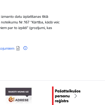
zmanto datu izplatīšanas tīklā
 noteikumu Nr.167 “Kārtība, kādā veic
m par to izpildi” (grozījumi, kas
īkojumiem