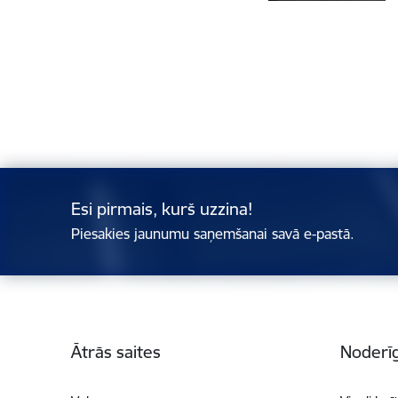
Esi pirmais, kurš uzzina!
Piesakies jaunumu saņemšanai savā e-pastā.
Kājene
Ātrās saites
Noderīg