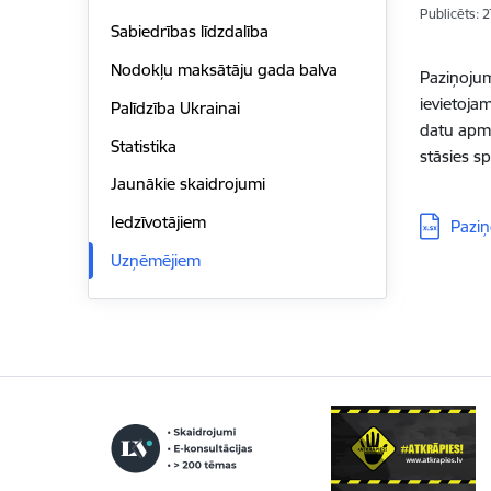
Publicēts: 
Sabiedrības līdzdalība
Nodokļu maksātāju gada balva
Paziņojum
ievietoja
Palīdzība Ukrainai
datu apma
Statistika
stāsies s
Jaunākie skaidrojumi
Lejupielā
Iedzīvotājiem
Paziņ
Uzņēmējiem