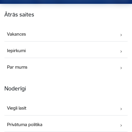
Kājene
Ātrās saites
Vakances
Iepirkumi
Par mums
Noderīgi
Viegli lasīt
Privātuma politika