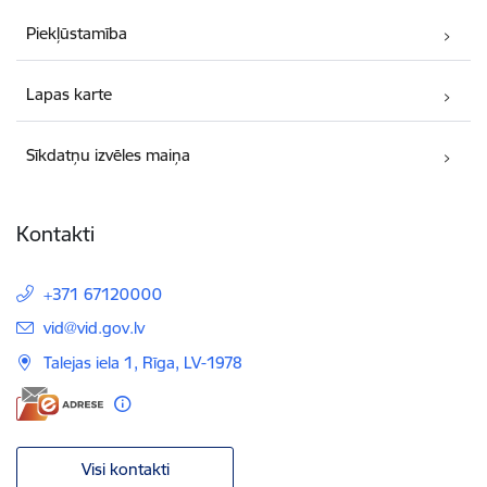
Piekļūstamība
Lapas karte
Sīkdatņu izvēles maiņa
Kontakti
+371 67120000
E-pasts:
vid@vid.gov.lv
Talejas iela 1, Rīga, LV-1978
Visi kontakti