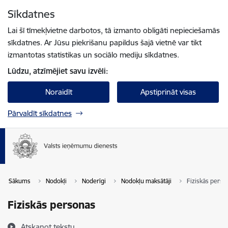
Pāriet uz lapas saturu
Sīkdatnes
Spied
lai meklētu
Enter
Lai šī tīmekļvietne darbotos, tā izmanto obligāti nepieciešamās
sīkdatnes. Ar Jūsu piekrišanu papildus šajā vietnē var tikt
izmantotas statistikas un sociālo mediju sīkdatnes.
Lūdzu, atzīmējiet savu izvēli:
Noraidīt
Apstiprināt visas
Pārvaldīt sīkdatnes
Sākums
Nodokļi
Noderīgi
Nodokļu maksātāji
Fiziskās perso
Fiziskās personas
Atskaņot tekstu