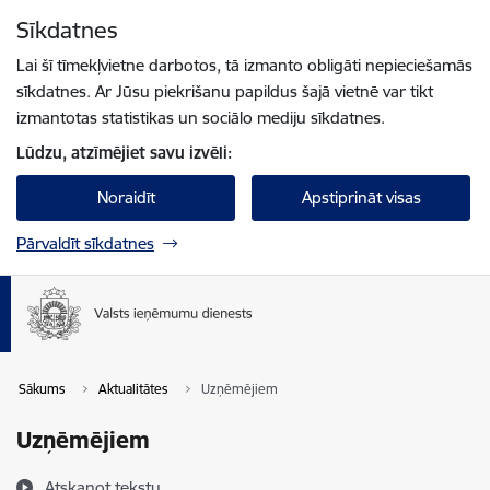
Pāriet uz lapas saturu
Sīkdatnes
Spied
lai meklētu
Enter
Lai šī tīmekļvietne darbotos, tā izmanto obligāti nepieciešamās
sīkdatnes. Ar Jūsu piekrišanu papildus šajā vietnē var tikt
izmantotas statistikas un sociālo mediju sīkdatnes.
Lūdzu, atzīmējiet savu izvēli:
Noraidīt
Apstiprināt visas
Pārvaldīt sīkdatnes
Sākums
Aktualitātes
Uzņēmējiem
Uzņēmējiem
Atskaņot tekstu