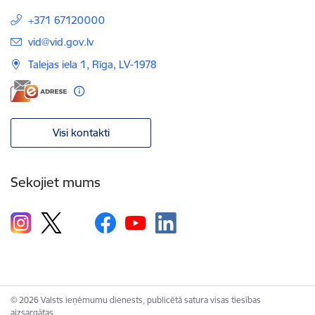
+371 67120000
E-pasts:
vid@vid.gov.lv
Talejas iela 1, Rīga, LV-1978
Visi kontakti
Sekojiet mums
© 2026 Valsts ieņēmumu dienests, publicētā satura visas tiesības
aizsargātas.