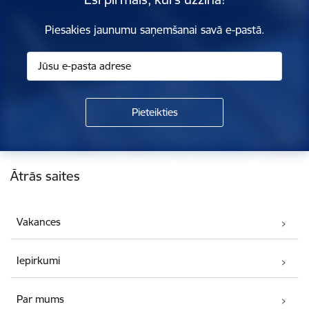
Piesakies jaunumu saņemšanai savā e-pastā.
Kājene
Ātrās saites
Vakances
Iepirkumi
Par mums