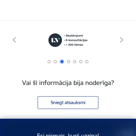
Vai šī informācija bija noderīga?
Sniegt atsauksmi
Esi pirmais, kurš uzzina!