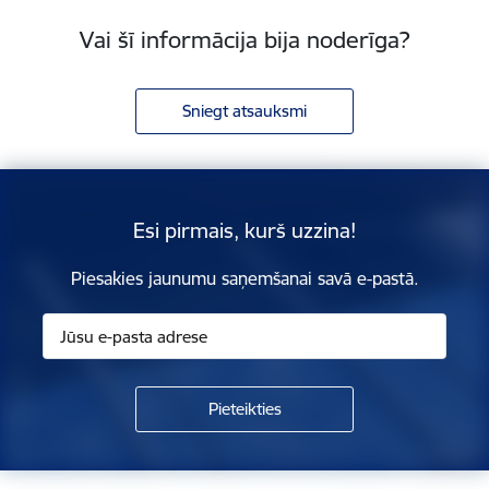
Vai šī informācija bija noderīga?
Sniegt atsauksmi
Esi pirmais, kurš uzzina!
Piesakies jaunumu saņemšanai savā e-pastā.
Kājene