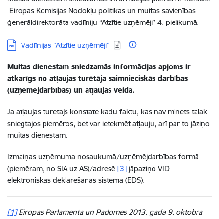
Eiropas Komisijas Nodokļu politikas un muitas savienības
ģenerāldirektorāta vadlīniju “Atzītie uzņēmēji” 4. pielikumā.
Lejupielādēt:
Vadlīnijas “Atzītie uzņēmēji”
Muitas dienestam sniedzamās informācijas apjoms ir
atkarīgs no atļaujas turētāja saimnieciskās darbības
(uzņēmējdarbības) un atļaujas veida.
Ja atļaujas turētājs konstatē kādu faktu, kas nav minēts tālāk
sniegtajos piemēros, bet var ietekmēt atļauju, arī par to jāziņo
muitas dienestam.
Izmaiņas uzņēmuma nosaukumā/uzņēmējdarbības formā
(piemēram, no SIA uz AS)/adresē
[3]
jāpaziņo VID
elektroniskās deklarēšanas sistēmā (EDS).
[1]
Eiropas Parlamenta un Padomes 2013. gada 9. oktobra