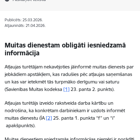
Publicēts: 25.03.2026.
Atjaunināts: 21.04.2026.
Muitas dienestam obligāti iesniedzamā
informācija
Atļaujas turētājam nekavējoties jāinformē muitas dienests par
jebkādiem apstākļiem, kas radušies pēc atļaujas saņemšanas
un kas var ietekmēt tās turpmāko derīgumu vai saturu
(Savienības Muitas kodeksa
[1]
23. panta 2. punkts).
Atļaujas turētājs izveido rakstveida darba kārtību un
nodrošina, ka konkrētam darbiniekam ir uzdots informēt
muitas dienestu (ĪA
[2]
25. panta 1. punkta “f” un “i”
apakšpunkts).
Muitas dienestiem sniedzamās informācijas piemēri ir norādīti