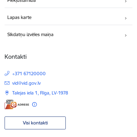
Piekļūstamība
Lapas karte
Sīkdatņu izvēles maiņa
Kontakti
+371 67120000
E-pasts:
vid@vid.gov.lv
Talejas iela 1, Rīga, LV-1978
Visi kontakti