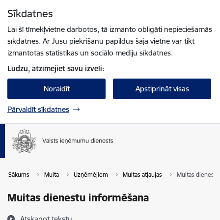
Pāriet uz lapas saturu
Sīkdatnes
Spied
lai meklētu
Enter
Lai šī tīmekļvietne darbotos, tā izmanto obligāti nepieciešamās
sīkdatnes. Ar Jūsu piekrišanu papildus šajā vietnē var tikt
izmantotas statistikas un sociālo mediju sīkdatnes.
Lūdzu, atzīmējiet savu izvēli:
Noraidīt
Apstiprināt visas
Pārvaldīt sīkdatnes
Sākums
Muita
Uzņēmējiem
Muitas atļaujas
Muitas dienest
Muitas dienestu informēšana
Atskaņot tekstu