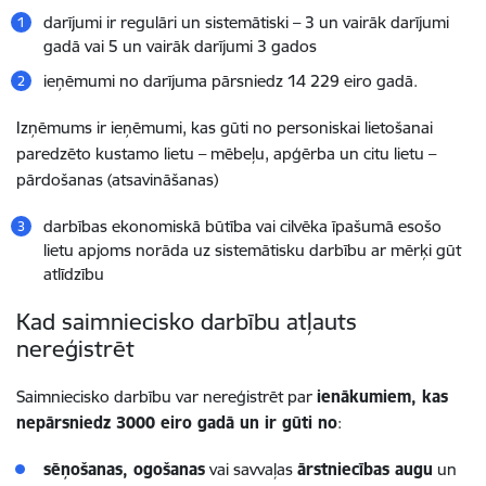
darījumi ir regulāri un sistemātiski – 3 un vairāk darījumi
gadā vai 5 un vairāk darījumi 3 gados
ieņēmumi no darījuma pārsniedz 14 229 eiro gadā.
Izņēmums ir ieņēmumi, kas gūti no personiskai lietošanai
paredzēto kustamo lietu – mēbeļu, apģērba un citu lietu –
pārdošanas (atsavināšanas)
darbības ekonomiskā būtība vai cilvēka īpašumā esošo
lietu apjoms norāda uz sistemātisku darbību ar mērķi gūt
atlīdzību
Kad saimniecisko darbību atļauts
nereģistrēt
Saimniecisko darbību var nereģistrēt par
ienākumiem, kas
nepārsniedz 3000 eiro gadā un ir gūti no
:
sēņošanas, ogošanas
vai savvaļas
ārstniecības augu
un