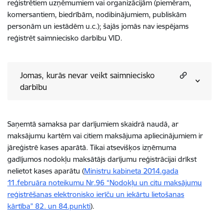
reģistrētiem
uzņēmumiem vai organizācijām (piemēram,
komersantiem, biedrībām, nodibinājumiem,
publiskām
personām un iestādēm u.c.)
; šajās jomās nav iespējams
reģistrēt saimniecisko darbību VID.
Jomas, kurās nevar veikt saimniecisko
darbību
Saņemtā samaksa par darījumiem skaidrā naudā, ar
maksājumu kartēm vai citiem maksājuma apliecinājumiem ir
jāreģistrē kases aparātā. Tikai atsevišķos izņēmuma
gadījumos nodokļu maksātājs darījumu reģistrācijai drīkst
nelietot kases aparātu (
Ministru kabineta 2014.gada
11.februāra noteikumu Nr.96 “Nodokļu un citu maksājumu
reģistrēšanas elektronisko ierīču un iekārtu lietošanas
kārtība” 82. un 84.punkti
).