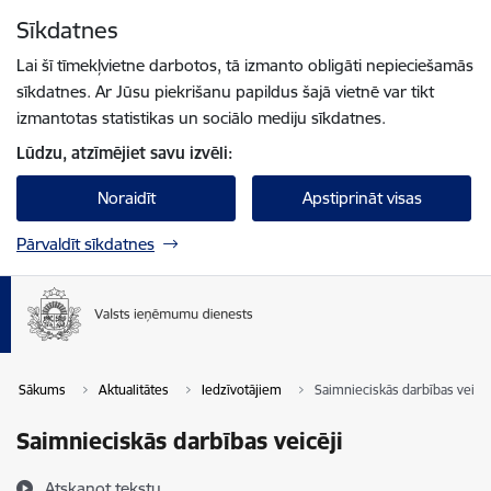
Pāriet uz lapas saturu
Sīkdatnes
Spied
lai meklētu
Enter
Lai šī tīmekļvietne darbotos, tā izmanto obligāti nepieciešamās
sīkdatnes. Ar Jūsu piekrišanu papildus šajā vietnē var tikt
izmantotas statistikas un sociālo mediju sīkdatnes.
Lūdzu, atzīmējiet savu izvēli:
Noraidīt
Apstiprināt visas
Pārvaldīt sīkdatnes
Sākums
Aktualitātes
Iedzīvotājiem
Saimnieciskās darbības veicēj
Saimnieciskās darbības veicēji
Atskaņot tekstu