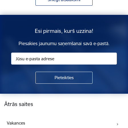
Esi pirmais, kurš uzzina!
Piesakies jaunumu saņemšanai savā e-pastā.
Kājene
Ātrās saites
Vakances