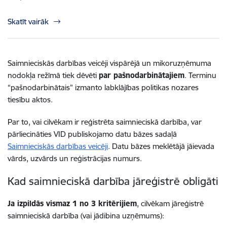
Skatīt vairāk
Saimnieciskās darbības veicēji vispārējā un mikoruzņēmuma
nodokļa režīmā tiek dēvēti
par pašnodarbinātajiem
. Terminu
“pašnodarbinātais” izmanto labklājības politikas nozares
tiesību aktos.
Par to, vai cilvēkam ir reģistrēta saimnieciskā darbība, var
pārliecināties VID
publiskojamo datu bāzes sadaļā
Saimnieciskās darbības veicēji
. Datu bāzes meklētājā jāievada
vārds, uzvārds un reģistrācijas numurs.
Kad saimnieciskā darbība jāreģistrē obligāti
Ja izpildās vismaz 1 no 3 kritērijiem
, cilvēkam jāreģistrē
saimnieciskā darbība (vai jādibina uzņēmums):