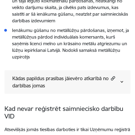
un tajā iegūto kokmateriālu pārdošanas, neatkarīgi no
veikto darījumu skaita, ja cilvēks pats izdevumus, kas
saistīti ar šā ienākuma gūšanu, neatzīst par saimnieciskās
darbības izdevumiem
Ienākumu gūšanu no metāllūžņu pārdošanas, izņemot, ja
metāllūžņus pārdod individuālais komersants, kurš
saņēmis licenci melno un krāsaino metālu atgriezumu un
lūžņu iepirkšanai Latvijā. Nodokli samaksā metāllūžņu
uzpircējs
Kādas papildus prasības jāievēro atkarībā no
darbības jomas
Kad nevar reģistrēt saimniecisko darbību
VID
Atsevišķās jomās tiesības darboties ir tikai Uzņēmumu reģistrā