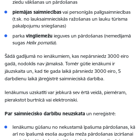
ziedu vākšanas un pārdošanas
piemājas saimniecības
vai personīgās palīgsaimniecības
(t.sk. no lauksaimnieciskās ražošanas un lauku tūrisma
pakalpojumu sniegšanas)
parka
vīngliemežu
ieguves un pārdošanas (nemedījamā
sugas
Helix pomatia
).
Šādā gadījumā no ienākumiem, kas nepārsniedz 3000 eiro
gadā, nodoklis nav jāmaksā. Tomēr gūtie ienākumi ir
jāuzskaita un, kad tie gada laikā pārsniedz 3000 eiro, 5
darbdienu laikā jāreģistrē saimnieciskā darbība.
Ienākumus uzskatīti var jebkurā sev ērtā veidā, piemēram,
pierakstot burtnīcā vai elektroniski.
Par saimniecisko darbību neuzskata
un nereģistrē:
Ienākumu gūšanu no nekustamā īpašuma pārdošanas, kā
arī no īpašumā esoša augoša meža pārdošanas izciršanai