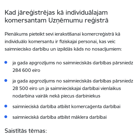
Kad jāreģistrējas kā individuālajam
komersantam Uzņēmumu reģistrā
Pienākums pieteikt sevi ierakstīšanai komercreģistrā kā
individuālo komersantu ir fiziskajai personai, kas veic
saimniecisko darbību un izpildās kāds no nosacījumiem:
ja gada apgrozījums no saimnieciskās darbības pārsniedz
284 600
eiro
ja gada apgrozījums no saimnieciskās darbības pārsniedz
28 500 eiro un ja saimnieciskajai darbībai vienlaikus
nodarbina vairāk nekā piecus darbiniekus
saimnieciskā darbība atbilst komercaģenta darbībai
saimnieciskā darbība atbilst māklera darbībai
Saistītās tēmas: