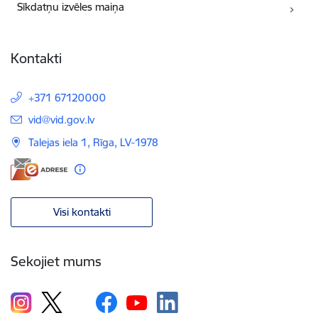
Sīkdatņu izvēles maiņa
Kontakti
+371 67120000
E-pasts:
vid@vid.gov.lv
Talejas iela 1, Rīga, LV-1978
Visi kontakti
Sekojiet mums