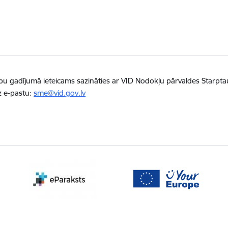
bu gadījumā ieteicams sazināties ar VID Nodokļu pārvaldes Starpta
z e-pastu:
sme@vid.gov.lv