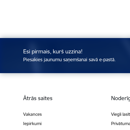
Esi pirmais, kurš uzzina!
Piesakies jaunumu saņemšanai savā e-pastā.
Kājene
Ātrās saites
Noderīg
Vakances
Viegli lasī
Iepirkumi
Privātuma