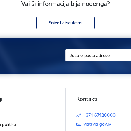
Vai šī informācija bija noderīga?
Sniegt atsauksmi
i
Kontakti
t
+371 67120000
E-pasts:
vid@vid.gov.lv
 politika