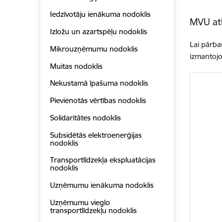
Iedzīvotāju ienākuma nodoklis
MVU at
Izložu un azartspēļu nodoklis
Lai pārba
Mikrouzņēmumu nodoklis
izmantojo
Muitas nodoklis
Nekustamā īpašuma nodoklis
Pievienotās vērtības nodoklis
Solidaritātes nodoklis
Subsidētās elektroenerģijas
nodoklis
Transportlīdzekļa ekspluatācijas
nodoklis
Uzņēmumu ienākuma nodoklis
Uzņēmumu vieglo
transportlīdzekļu nodoklis