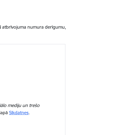
VN atbrīvojuma numura derīgumu,
iālo mediju un trešo
 lapā
Sīkdatnes
.