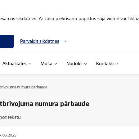
iešamās sīkdatnes. Ar Jūsu piekrišanu papildus šajā vietnē var tikt i
Pārvaldīt sīkdatnes
Aktualitātes
Muita
Nodokļi
Kontakti
brīvojuma numura pārbaude
tbrīvojuma numura pārbaude
ņot tekstu
27.05.2025.