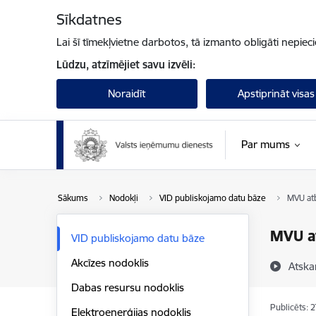
Pāriet uz lapas saturu
Sīkdatnes
Lai šī tīmekļvietne darbotos, tā izmanto obligāti nepiec
Lūdzu, atzīmējiet savu izvēli:
Noraidīt
Apstiprināt visas
Par mums
Sākums
Nodokļi
VID publiskojamo datu bāze
MVU at
MVU a
VID publiskojamo datu bāze
Akcīzes nodoklis
Atska
Dabas resursu nodoklis
Publicēts: 
Elektroenerģijas nodoklis