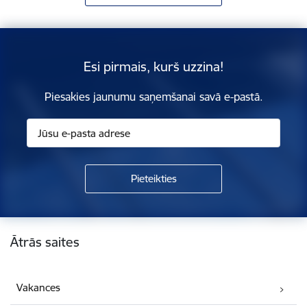
Esi pirmais, kurš uzzina!
Piesakies jaunumu saņemšanai savā e-pastā.
Kājene
Ātrās saites
Vakances