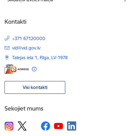
Kontakti
+371 67120000
E-pasts:
vid@vid.gov.lv
Talejas iela 1, Rīga, LV-1978
Visi kontakti
Sekojiet mums