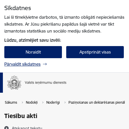
Pāriet uz lapas saturu
Sīkdatnes
Spied
lai meklētu
Enter
Lai šī tīmekļvietne darbotos, tā izmanto obligāti nepieciešamās
sīkdatnes. Ar Jūsu piekrišanu papildus šajā vietnē var tikt
izmantotas statistikas un sociālo mediju sīkdatnes.
Lūdzu, atzīmējiet savu izvēli:
Noraidīt
Apstiprināt visas
Pārvaldīt sīkdatnes
Sākums
Nodokļi
Noderīgi
Paziņošanas un deklarēšanas pienāku
Tiesību akti
Atskaņot tekstu