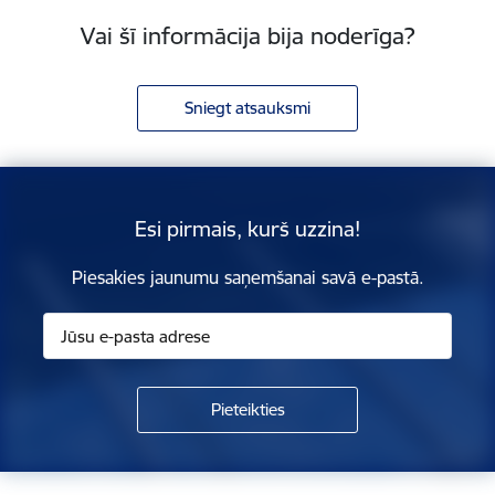
Vai šī informācija bija noderīga?
Sniegt atsauksmi
Esi pirmais, kurš uzzina!
Piesakies jaunumu saņemšanai savā e-pastā.
Kājene