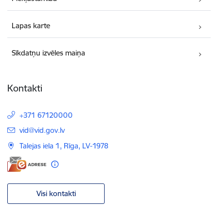
Lapas karte
Sīkdatņu izvēles maiņa
Kontakti
+371 67120000
E-pasts:
vid@vid.gov.lv
Talejas iela 1, Rīga, LV-1978
Visi kontakti