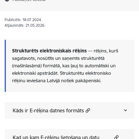
Publicēts: 18.07.2024.
Atjaunināts: 21.05.2026.
S
trukturēts elektroniskais rēķins
— rēķins, kurš
sagatavots, nosūtīts un saņemts strukturētā
(mašīnlasāmā) formātā, kas ļauj to automātiski un
elektroniski apstrādāt. Strukturētu elektronisko
rēķinu ieviešana Latvijā notiek pakāpeniski.
Kāds ir E-rēķina datnes formāts
Kad un kam E-rēķinu lietošana un datu