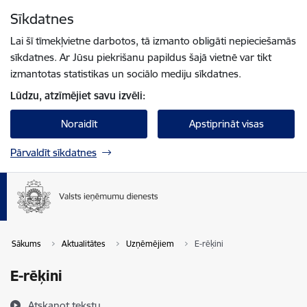
Pāriet uz lapas saturu
Sīkdatnes
Spied
lai meklētu
Enter
Lai šī tīmekļvietne darbotos, tā izmanto obligāti nepieciešamās
sīkdatnes. Ar Jūsu piekrišanu papildus šajā vietnē var tikt
izmantotas statistikas un sociālo mediju sīkdatnes.
Lūdzu, atzīmējiet savu izvēli:
Noraidīt
Apstiprināt visas
Pārvaldīt sīkdatnes
Sākums
Aktualitātes
Uzņēmējiem
E-rēķini
E-rēķini
Atskaņot tekstu