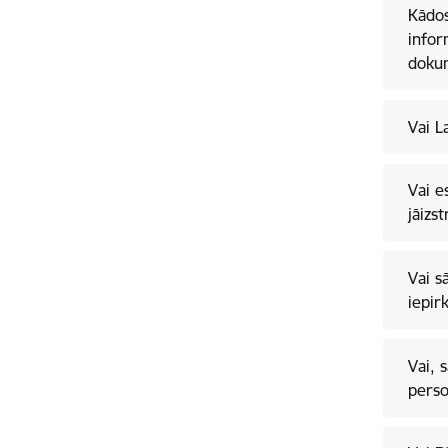
Kādos akt
infor
dokum
Vai L
Vai e
jāizs
Vai s
iepir
Vai, 
perso