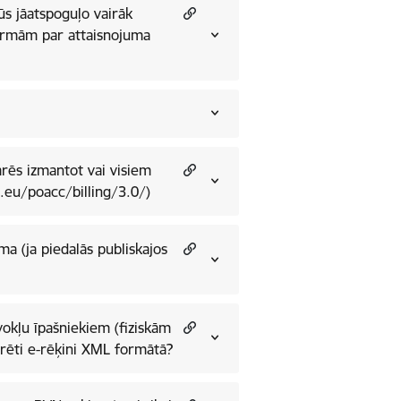
normām par attaisnojuma
arēs izmantot vai visiem
l.eu/poacc/billing/3.0/)
a (ja piedalās publiskajos
vokļu īpašniekiem (fiziskām
rēti e-rēķini XML formātā?