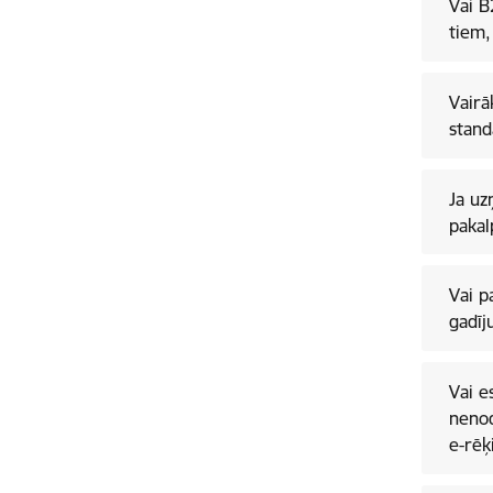
Vai B
tiem,
Vairā
stand
Ja uz
pakal
Vai p
gadīj
Vai e
nenod
e-rēķ