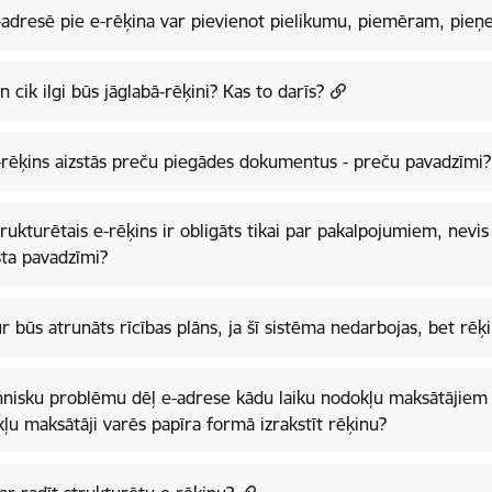
-adresē pie e-rēķina var pievienot pielikumu, piemēram, pie
n cik ilgi būs jāglabā-rēķini? Kas to darīs?
-rēķins aizstās preču piegādes dokumentus - preču pavadzīmi?
trukturētais e-rēķins ir obligāts tikai par pakalpojumiem, nevi
sta pavadzīmi?
r būs atrunāts rīcības plāns, ja šī sistēma nedarbojas, bet rēķi
hnisku problēmu dēļ e-adrese kādu laiku nodokļu maksātājiem
ļu maksātāji varēs papīra formā izrakstīt rēķinu?