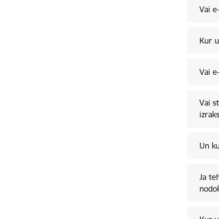
Vai e
Kur u
Vai e
Vai s
izrak
Un ku
Ja te
nodok