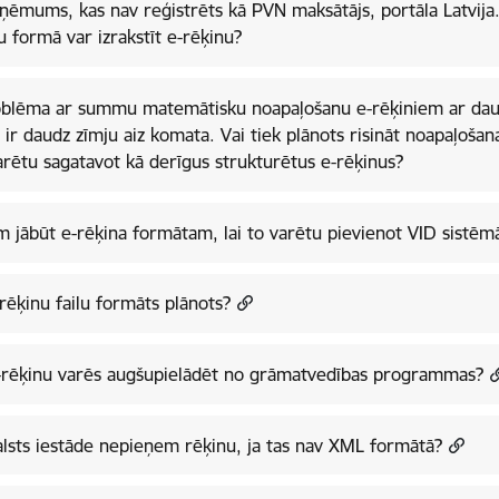
ņēmums, kas nav reģistrēts kā PVN maksātājs, portāla Latvija.
u formā var izrakstīt e-rēķinu?
oblēma ar summu matemātisku noapaļošanu e-rēķiniem ar dau
 ir daudz zīmju aiz komata. Vai tiek plānots risināt noapaļošan
arētu sagatavot kā derīgus strukturētus e-rēķinus?
 jābūt e-rēķina formātam, lai to varētu pievienot VID sistēm
rēķinu failu formāts plānots?
-rēķinu varēs augšupielādēt no grāmatvedības programmas?
alsts iestāde nepieņem rēķinu, ja tas nav XML formātā?