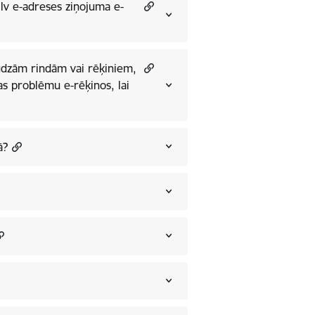
lv e-adreses ziņojuma e-
dzām rindām vai rēķiniem,
as problēmu e-rēķinos, lai
ā?