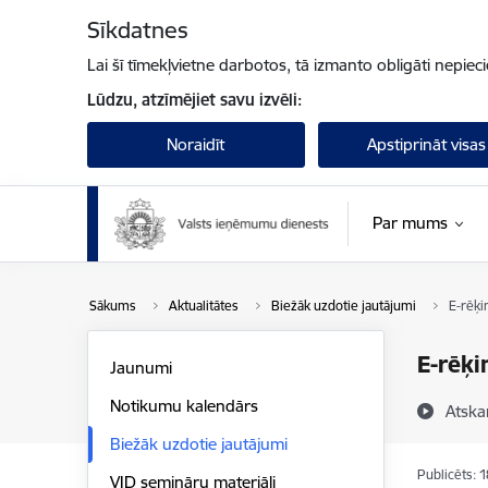
Pāriet uz lapas saturu
Sīkdatnes
Lai šī tīmekļvietne darbotos, tā izmanto obligāti nepiec
Lūdzu, atzīmējiet savu izvēli:
Noraidīt
Apstiprināt visas
Par mums
Sākums
Aktualitātes
Biežāk uzdotie jautājumi
E-rēķi
E-rēķi
Jaunumi
Notikumu kalendārs
Atska
Biežāk uzdotie jautājumi
Publicēts: 
VID semināru materiāli