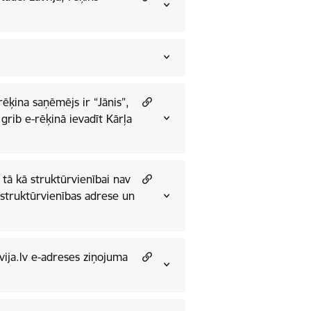
ēķina saņēmējs ir “Jānis”,
 grib e-rēķinā ievadīt Kārļa
t tā kā struktūrvienībai nav
a struktūrvienības adrese un
ija.lv e-adreses ziņojuma