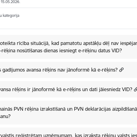
: 15.05.2026.
u kategorija
i
oteikta rīcība situācijā, kad pamatotu apstākļu dēļ nav iespēj
-rēķina nosūtīšanas dienas iesniegt e-rēķinu datus VID?
 gadījumos avansa rēķins nav jānoformē kā e-rēķins?
vansa rēķins ir jānoformē kā e-rēķins un dati jāiesniedz VID?
ainās PVN rēķina izrakstīšanā un PVN deklarācijas aizpildīšanā 
šanu?
rvalstīs reģistrētam uzņēmumam, kas izraksta rēķinu valsts iest