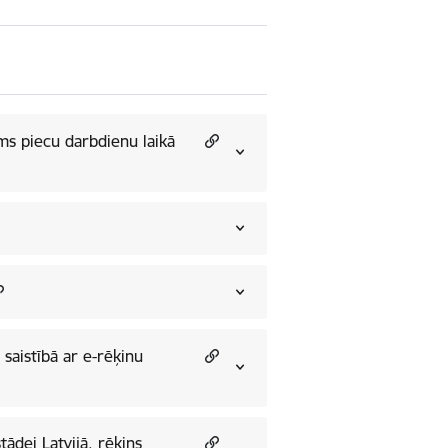
ams piecu darbdienu laikā
saistībā ar e-rēķinu
ādei Latvijā, rēķins