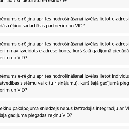
ar radīt strukturētu e-rēķinu?
ņēmums e-rēķinu aprites nodrošināšanai izvēlas lietot e-adresi
dās rēķinu sadarbības partnerim un VID?
ņēmums e-rēķinu aprites nodrošināšanai izvēlas lietot e-adresi
erim nav izveidots e-adrese konts, kurš šajā gadījumā piegādā
erim un VID?
ņēmums e-rēķinu aprites nodrošināšanai izvēlas lietot individ
tvedības sistēmu vai citu risinājumu), kurš šajā gadījumā pie
erim un VID?
rēķinu pakalpojuma sniedzējs nebūs izstrādājis integrāciju ar 
šajā gadījumā piegādās rēķinu VID?