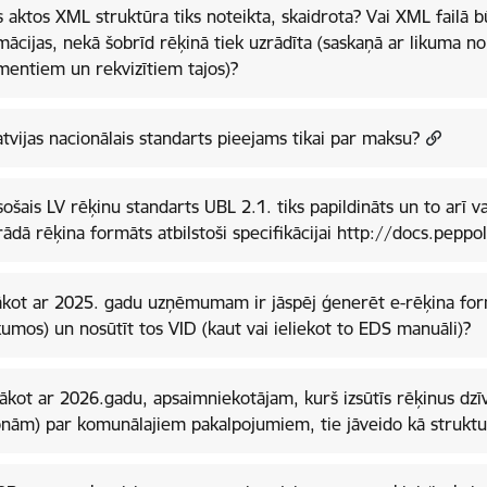
os XML struktūra tiks noteikta, skaidrota? Vai XML failā būs jāatspoguļo vairāk
mācijas, nekā šobrīd rēķinā tiek uzrādīta (saskaņā ar likuma 
entiem un rekvizītiem tajos)?
atvijas nacionālais standarts pieejams tikai par maksu?
sošais LV rēķinu standarts UBL 2.1. tiks papildināts un to arī v
trādā rēķina formāts atbilstoši specifikācijai http://docs.peppo
ākot ar 2025. gadu uzņēmumam ir jāspēj ģenerēt e-rēķina form
kumos) un nosūtīt tos VID (kaut vai ieliekot to EDS manuāli)?
sākot ar 2026.gadu, apsaimniekotājam, kurš izsūtīs rēķinus dzī
nām) par komunālajiem pakalpojumiem, tie jāveido kā struktu