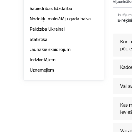
Atjaunināts
Sabiedrības līdzdalība
Jautājum
Nodokļu maksātāju gada balva
E-rēķin
Palīdzība Ukrainai
Statistika
Kur n
pēc e
Jaunākie skaidrojumi
Iedzīvotājiem
Kādos
Uzņēmējiem
Vai a
Kas m
ievie
Vai ā