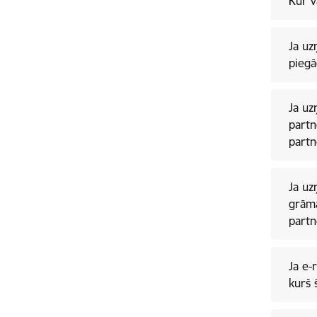
Kur v
Ja uz
piegā
Ja uz
partn
partn
Ja uz
grāma
partn
Ja e-
kurš 