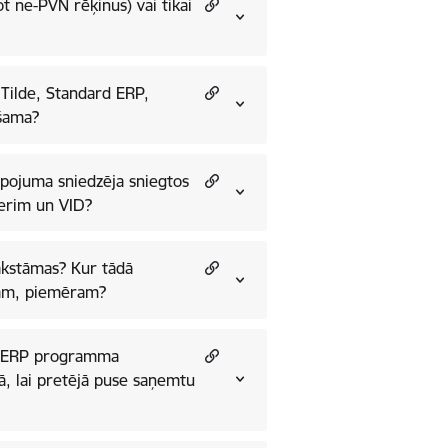
 ne-PVN rēķinus) vai tikai
 Tilde, Standard ERP,
ešama?
lpojuma sniedzēja sniegtos
nerim un VID?
erakstāmas? Kur tādā
ijām, piemēram?
 ja ERP programma
ā, lai pretējā puse saņemtu