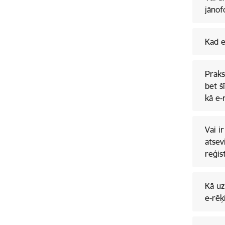
jānof
Kad e
Praks
bet š
kā e-
Vai i
atsev
reģis
Kā uz
e-rēķ