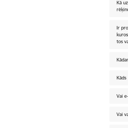
Kā uz
rēķin
Ir pr
kuros
tos v
Kādam
Kāds 
Vai e
Vai v