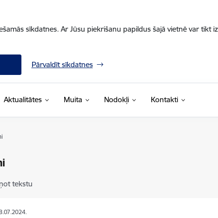
iešamās sīkdatnes. Ar Jūsu piekrišanu papildus šajā vietnē var tikt i
Pārvaldīt sīkdatnes
Aktualitātes
Muita
Nodokļi
Kontakti
ni
ni
ņot tekstu
18.07.2024.