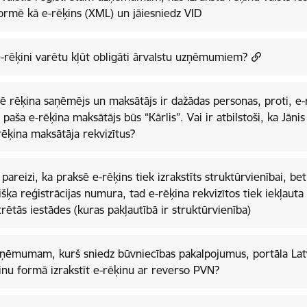
ormē kā e-rēķins (XML) un jāiesniedz VID
-rēķini varētu kļūt obligāti ārvalstu uzņēmumiem?
ē rēķina saņēmējs un maksātājs ir dažādas personas, proti, e-r
ī paša e-rēķina maksātājs būs “Kārlis”. Vai ir atbilstoši, ka Jānis
rēķina maksātāja rekvizītus?
r pareizi, ka praksē e-rēķins tiek izrakstīts struktūrvienībai, be
išķa reģistrācijas numura, tad e-rēķina rekvizītos tiek iekļaut
trētās iestādes (kuras pakļautībā ir struktūrvienība)
ņēmumam, kurš sniedz būvniecības pakalpojumus, portāla Latv
inu formā izrakstīt e-rēķinu ar reverso PVN?