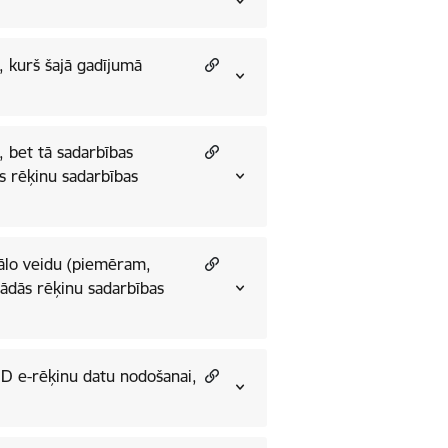
, kurš šajā gadījumā
, bet tā sadarbības
s rēķinu sadarbības
uālo veidu (piemēram,
gādās rēķinu sadarbības
VID e-rēķinu datu nodošanai,