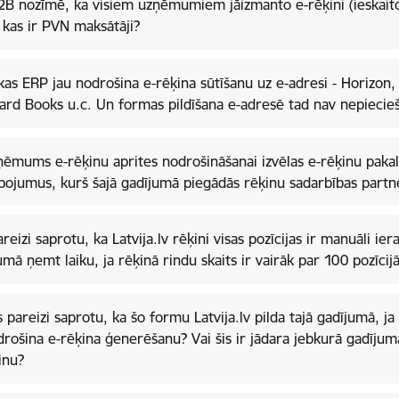
2B nozīmē, ka visiem uzņēmumiem jāizmanto e-rēķini (ieskaitot
 kas ir PVN maksātāji?
kas ERP jau nodrošina e-rēķina sūtīšanu uz e-adresi - Horizon,
ard Books u.c. Un formas pildīšana e-adresē tad nav nepieci
ņēmums e-rēķinu aprites nodrošināšanai izvēlas e-rēķinu paka
pojumus, kurš šajā gadījumā piegādās rēķinu sadarbības part
areizi saprotu, ka Latvija.lv rēķini visas pozīcijas ir manuāli i
umā ņemt laiku, ja rēķinā rindu skaits ir vairāk par 100 pozīc
s pareizi saprotu, ka šo formu Latvija.lv pilda tajā gadījumā,
rošina e-rēķina ģenerēšanu? Vai šis ir jādara jebkurā gadījum
inu?