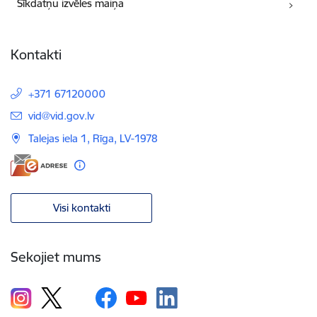
Sīkdatņu izvēles maiņa
Kontakti
+371 67120000
E-pasts:
vid@vid.gov.lv
Talejas iela 1, Rīga, LV-1978
Visi kontakti
Sekojiet mums