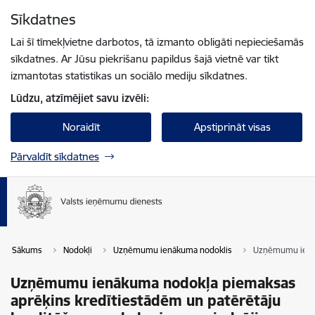
Pāriet uz lapas saturu
Sīkdatnes
Spied
lai meklētu
Enter
Lai šī tīmekļvietne darbotos, tā izmanto obligāti nepieciešamās
sīkdatnes. Ar Jūsu piekrišanu papildus šajā vietnē var tikt
izmantotas statistikas un sociālo mediju sīkdatnes.
Lūdzu, atzīmējiet savu izvēli:
Noraidīt
Apstiprināt visas
Pārvaldīt sīkdatnes
Sākums
Nodokļi
Uzņēmumu ienākuma nodoklis
Uzņēmumu ienāk
Uzņēmumu ienākuma nodokļa piemaksas
aprēķins kredītiestādēm un patērētāju