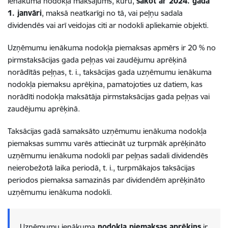
ienākuma nodokļa maksājums, kuru,
sākot ar 2024. gada
1. janvāri
, maksā neatkarīgi no tā, vai peļņu sadala
dividendēs vai arī veidojas citi ar nodokli apliekamie objekti.
Uzņēmumu ienākuma nodokļa piemaksas apmērs ir 20 % no
pirmstaksācijas gada peļņas vai zaudējumu aprēķinā
norādītās peļņas, t. i., taksācijas gada uzņēmumu ienākuma
nodokļa piemaksu aprēķina, pamatojoties uz datiem, kas
norādīti nodokļa maksātāja pirmstaksācijas gada peļņas vai
zaudējumu aprēķinā.
Taksācijas gadā samaksāto uzņēmumu ienākuma nodokļa
piemaksas summu varēs attiecināt uz turpmāk aprēķināto
uzņēmumu ienākuma nodokli par peļņas sadali dividendēs
neierobežotā laika periodā, t. i., turpmākajos taksācijas
periodos piemaksa samazinās par dividendēm aprēķināto
uzņēmumu ienākuma nodokli.
Uzņēmumu ienākuma
nodokļa piemaksas aprēķins
ir