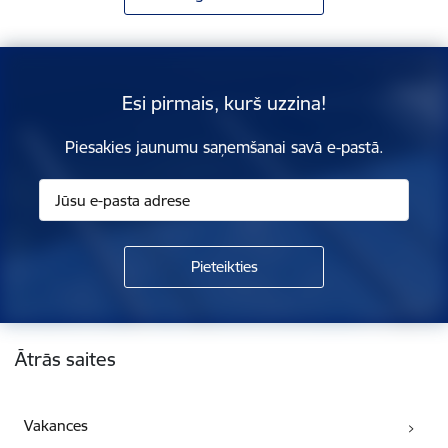
Esi pirmais, kurš uzzina!
Piesakies jaunumu saņemšanai savā e-pastā.
Kājene
Ātrās saites
Vakances