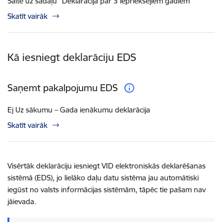
Saite uz sadaļu "Deklarācija par 3 iepriekšējiem gadiem"
Skatīt vairāk
Kā iesniegt deklarāciju EDS
Saņemt pakalpojumu EDS
Ej Uz sākumu – Gada ienākumu deklarācija
Skatīt vairāk
Visērtāk deklarāciju iesniegt VID elektroniskās deklarēšanas
sistēmā (EDS), jo lielāko daļu datu sistēma jau automātiski
iegūst no valsts informācijas sistēmām, tāpēc tie pašam nav
jāievada.