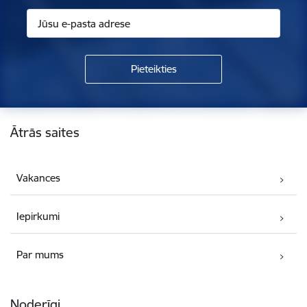
Kājene
Ātrās saites
Vakances
Iepirkumi
Par mums
Noderīgi