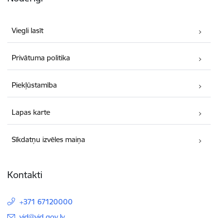
Viegli lasīt
Privātuma politika
Piekļūstamība
Lapas karte
Sīkdatņu izvēles maiņa
Kontakti
+371 67120000
E-pasts:
vid@vid.gov.lv