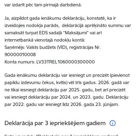
var izdarīt pēc tam pirmajā darbdienā.
Ja, aizpildot gada ienākumu deklarāciju, konstatē, ka ir
izveidojies nodokļa parāds, deklarācijā aprēķināto summu var
samaksāt turpat EDS sadaļā “Maksājumi” vai arī
internetbankā vienotajā nodokļu kontā:
Saņēmējs: Valsts budžets (VID), reģistrācijas Nr.
90000010008
Konta numurs: LV33TREL1060000300000
Gada ienākumu deklarāciju var iesniegt un precizēt (pievienot
papildu izdevumu čekus, kvītis) vēl trīs gadus. 2026. gadā var
ne tikai iesniegt deklarāciju par 2025. gadu, bet arī precizēt
vai iesniegt deklarāciju par 2024. un 2023. gadu. Deklarāciju
par 2022. gadu var iesniegt līdz 2026. gada 23. jūnijam.
Deklarācija par 3 iepriekšējiem gadiem