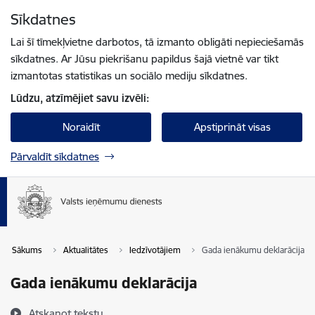
Pāriet uz lapas saturu
Sīkdatnes
Spied
lai meklētu
Enter
Lai šī tīmekļvietne darbotos, tā izmanto obligāti nepieciešamās
sīkdatnes. Ar Jūsu piekrišanu papildus šajā vietnē var tikt
izmantotas statistikas un sociālo mediju sīkdatnes.
Lūdzu, atzīmējiet savu izvēli:
Noraidīt
Apstiprināt visas
Pārvaldīt sīkdatnes
Sākums
Aktualitātes
Iedzīvotājiem
Gada ienākumu deklarācija
Gada ienākumu deklarācija
Atskaņot tekstu