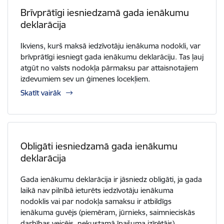
Brīvprātīgi iesniedzamā gada ienākumu
deklarācija
Ikviens, kurš maksā iedzīvotāju ienākuma nodokli, var
brīvprātīgi iesniegt gada ienākumu deklarāciju. Tas ļauj
atgūt no valsts nodokļa pārmaksu par attaisnotajiem
izdevumiem sev un ģimenes locekļiem.
Skatīt vairāk
Obligāti iesniedzamā gada ienākumu
deklarācija
Gada ienākumu deklarācija ir jāsniedz obligāti, ja gada
laikā nav pilnībā ieturēts iedzīvotāju ienākuma
nodoklis vai par nodokļa samaksu ir atbildīgs
ienākuma guvējs (piemēram, jūrnieks, saimnieciskās
darbības veicējs, nekustamā īpašuma izīrētājs).