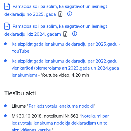
Lejupielādēt:
Pamācība soli pa solim, kā sagatavot un iesniegt
deklarāciju no 2025. gada
Lejupielādēt:
Pamācība soli pa solim, kā sagatavot un iesniegt
deklarāciju līdz 2024. gadam
Kā aizpildīt gada ienākumu deklarāciju par 2025.gadu -
YouTube
Kā aizpildīt gada ienākumu deklarāciju par 2022.gadu
vienkāršoti (piemērojams arī 2023.gada un 2024.gada
ienākumiem)
– Youtube video, 4:20 min
Tiesību akti
Likums "
Par iedzīvotāju ienākuma nodokli
"
MK 30.10.2018. noteikumi Nr.662 “
Noteikumi par
iedzīvotāju ienākuma nodokļa deklarācijām un to
aizpildīšanas kārtību
”