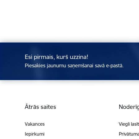
Esi pirmais, kurš uzzina!
Piesakies jaunumu saņemšanai savā e-pastā.
Kājene
Ātrās saites
Noderīg
Vakances
Viegli lasī
Iepirkumi
Privātuma