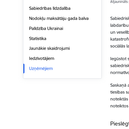
Atjaunināts
Sabiedrības līdzdalība
Sabiedrisk
Nodokļu maksātāju gada balva
labdarību,
Palīdzība Ukrainai
un veselī
Statistika
katastrof
sociālās l
Jaunākie skaidrojumi
Iedzīvotājiem
Iegūstot 
sabiedris
Uzņēmējiem
normatīvo
Saskaņā a
tiesības 
noteiktās
noteiktos
Pieslēg