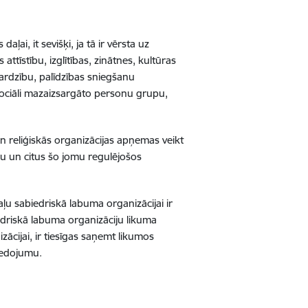
ai, it sevišķi, ja tā ir vērsta uz
attīstību, izglītības, zinātnes, kultūras
sardzību, palīdzības sniegšanu
 sociāli mazaizsargāto personu grupu,
n reliģiskās organizācijas apņemas veikt
mu un citus šo jomu regulējošos
u sabiedriskā labuma organizācijai ir
edriskā labuma organizāciju likuma
ācijai, ir tiesīgas saņemt likumos
iedojumu.