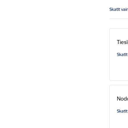
Skatīt vai
Ties
Skatīt
Nodo
Skatīt