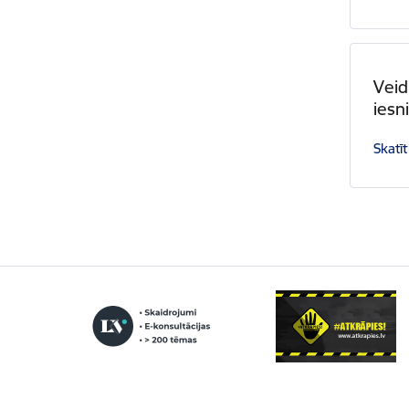
Veid
iesn
Skatīt