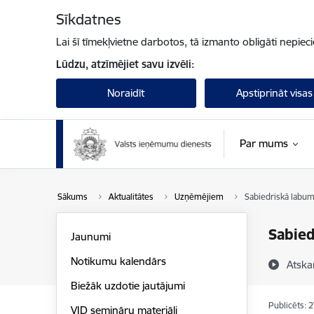
Pāriet uz lapas saturu
Sīkdatnes
Lai šī tīmekļvietne darbotos, tā izmanto obligāti nepiec
Lūdzu, atzīmējiet savu izvēli:
Noraidīt
Apstiprināt visas
Par mums
Sākums
Aktualitātes
Uzņēmējiem
Sabiedriskā labum
Sabied
Jaunumi
Notikumu kalendārs
Atska
Biežāk uzdotie jautājumi
Publicēts: 
VID semināru materiāli