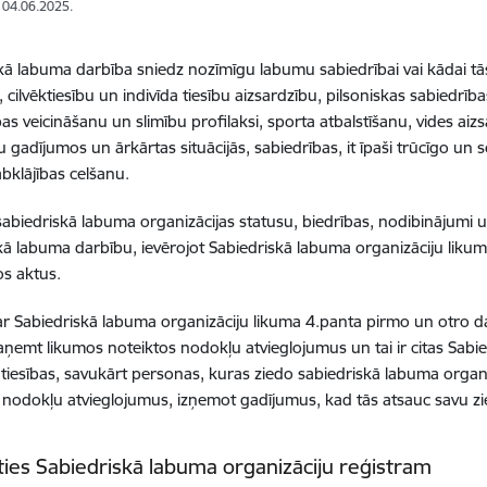
: 04.06.2025.
ā labuma darbība sniedz nozīmīgu labumu sabiedrībai vai kādai tās daļ
 cilvēktiesību un indivīda tiesību aizsardzību, pilsoniskas sabiedrības 
bas veicināšanu un slimību profilaksi, sporta atbalstīšanu, vides aiz
u gadījumos un ārkārtas situācijās, sabiedrības, it īpaši trūcīgo un
abklājības celšanu.
sabiedriskā labuma organizācijas statusu, biedrības, nodibinājumi u
kā labuma darbību, ievērojot Sabiedriskā labuma organizāciju liku
s aktus.
r Sabiedriskā labuma organizāciju likuma 4.panta pirmo un otro daļ
saņemt likumos noteiktos nodokļu atvieglojumus un tai ir citas Sabi
 tiesības, savukārt personas, kuras ziedo sabiedriskā labuma organiz
 nodokļu atvieglojumus, izņemot gadījumus, kad tās atsauc savu z
ties Sabiedriskā labuma organizāciju reģistram