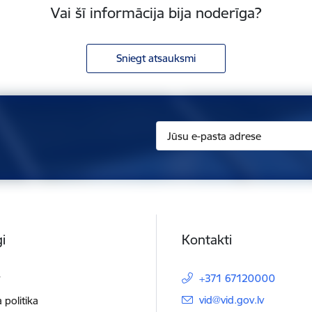
Vai šī informācija bija noderīga?
Sniegt atsauksmi
i
Kontakti
t
+371 67120000
E-pasts:
vid@vid.gov.lv
 politika