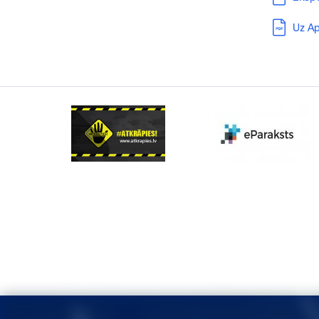
Lejupielā
Uz Ap