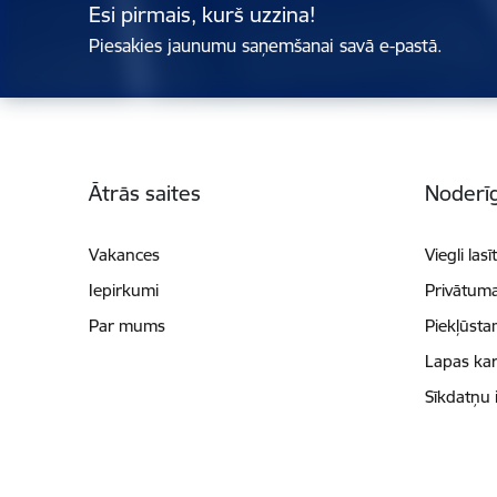
Esi pirmais, kurš uzzina!
Piesakies jaunumu saņemšanai savā e-pastā.
Kājene
Ātrās saites
Noderīg
Vakances
Viegli lasī
Iepirkumi
Privātuma
Par mums
Piekļūsta
Lapas kar
Sīkdatņu 