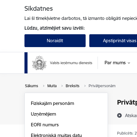
Pāriet uz lapas saturu
Sīkdatnes
Lai šī tīmekļvietne darbotos, tā izmanto obligāti nepiec
Lūdzu, atzīmējiet savu izvēli:
Noraidīt
Apstiprināt visas
Par mums
Sākums
Muita
Breksits
Privātpersonām
Privā
Fiziskajām personām
Uzņēmējiem
Atska
EORI numurs
Publicēts: 
Elektroniskā muitas datu