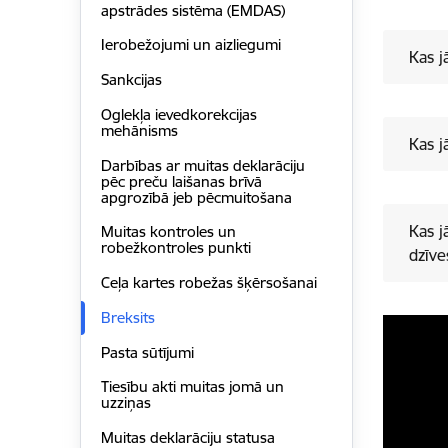
apstrādes sistēma (EMDAS)
Ierobežojumi un aizliegumi
Kas j
Sankcijas
Oglekļa ievedkorekcijas
mehānisms
Kas 
Darbības ar muitas deklarāciju
pēc preču laišanas brīvā
apgrozībā jeb pēcmuitošana
Kas j
Muitas kontroles un
robežkontroles punkti
dzīve
Ceļa kartes robežas šķērsošanai
Breksits
Pasta sūtījumi
Tiesību akti muitas jomā un
uzziņas
Muitas deklarāciju statusa