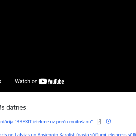
tās datnes:
dēt:
ntācija "BREXIT ietekme uz preču muitošanu"
dēt:
rts no Latvijas un Apvienoto Karalisti (pasta sūtījumi, ekspress sūt