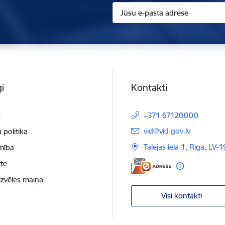
i
Kontakti
t
+371 67120000
E-pasts:
vid@vid.gov.lv
 politika
Talejas iela 1, Rīga, LV-
mība
te
izvēles maiņa
Visi kontakti