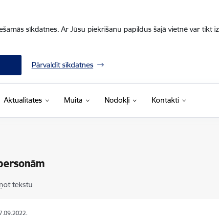
iešamās sīkdatnes. Ar Jūsu piekrišanu papildus šajā vietnē var tikt i
Pārvaldīt sīkdatnes
Aktualitātes
Muita
Nodokļi
Kontakti
tpersonām
ņot tekstu
27.09.2022.