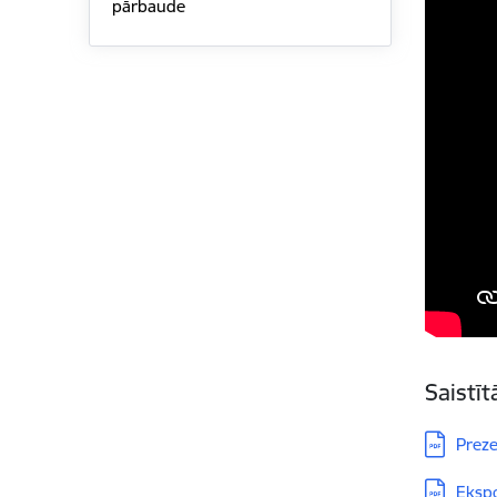
pārbaude
Saistī
Lejupielā
Preze
Lejupielā
Ekspo