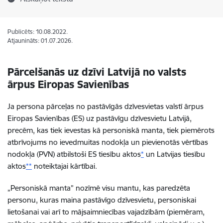
Publicēts: 10.08.2022.
Atjaunināts: 01.07.2026.
Pārcelšanās uz dzīvi Latvijā no valsts
ārpus Eiropas Savienības
Ja persona pārceļas no pastāvīgās dzīvesvietas valstī ārpus
Eiropas Savienības (ES) uz pastāvīgu dzīvesvietu Latvijā,
precēm, kas tiek ievestas kā personiskā manta, tiek piemērots
atbrīvojums no ievedmuitas nodokļa un pievienotās vērtības
nodokļa (PVN) atbilstoši ES tiesību aktos
*
un Latvijas tiesību
aktos
**
noteiktajai kārtībai.
„Personiskā manta” nozīmē visu mantu, kas paredzēta
personu, kuras maina pastāvīgo dzīvesvietu, personiskai
lietošanai vai arī to mājsaimniecības vajadzībām (piemēram,