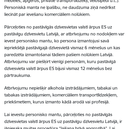
mēbeles, apģērbs, privātie transportlīdzekļi, velosipēdi u.c.).
Personiskā manta ne īpašību, ne daudzuma ziņā nedrīkst
liecināt par ievešanu komerciāliem nolūkiem.
Pārceļoties no pastāvīgās dzīvesvietas valstī ārpus ES uz
pastāvīgu dzīvesvietu Latvijā, ar atbrīvojumu no nodokļiem var
ievest personisko mantu, ko persona izmantojusi savā
iepriekšējā pastāvīgajā dzīvesvietā vismaz 6 mēnešus un kas
paredzēta izmantošanai tādiem pašiem nolūkiem Latvijā.
Atbrīvojumu var piešķirt vienīgi personām, kuru pastāvīgā
dzīvesvieta valstī ārpus ES bijusi vismaz 12 mēnešus bez
pārtraukuma.
Atbrīvojumu nepiešķir alkohola izstrādājumiem, tabakai un
tabakas izstrādājumiem, komerciāliem transportlīdzekļiem,
priekšmetiem, kurus izmanto kādā arodā vai profesijā.
Lai ievestu personisko mantu, pārceļoties no pastāvīgās
dzīvesvietas valstī ārpus ES uz pastāvīgu dzīvesvietu Latvijā, ir
jāpiesaka muitas procedūra “laišana brīvā apgrozībā”. Lai