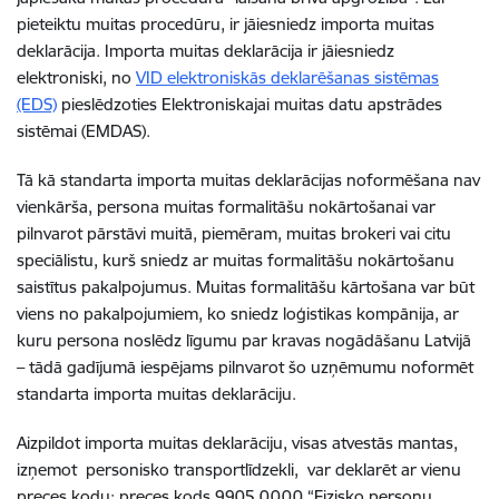
pieteiktu muitas procedūru, ir jāiesniedz importa muitas
deklarācija. Importa muitas deklarācija ir jāiesniedz
elektroniski, no
VID elektroniskās deklarēšanas sistēmas
(EDS)
pieslēdzoties Elektroniskajai muitas datu apstrādes
sistēmai (EMDAS).
Tā kā standarta importa muitas deklarācijas noformēšana nav
vienkārša, persona muitas formalitāšu nokārtošanai var
pilnvarot pārstāvi muitā, piemēram, muitas brokeri vai citu
speciālistu, kurš sniedz ar muitas formalitāšu nokārtošanu
saistītus pakalpojumus. Muitas formalitāšu kārtošana var būt
viens no pakalpojumiem, ko sniedz loģistikas kompānija, ar
kuru persona noslēdz līgumu par kravas nogādāšanu Latvijā
– tādā gadījumā iespējams pilnvarot šo uzņēmumu noformēt
standarta importa muitas deklarāciju.
Aizpildot importa muitas deklarāciju, visas atvestās mantas,
izņemot personisko transportlīdzekli, var deklarēt ar vienu
preces kodu: preces kods 9905 0000 “Fizisko personu,