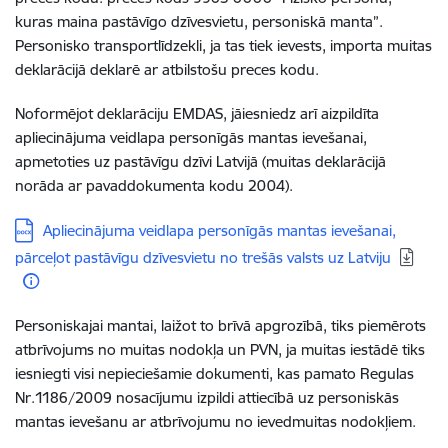
kuras maina pastāvīgo dzīvesvietu, personiskā manta”.
Personisko transportlīdzekli, ja tas tiek ievests, importa muitas
deklarācijā deklarē ar atbilstošu preces kodu.
Noformējot deklarāciju EMDAS, jāiesniedz arī aizpildīta
apliecinājuma veidlapa personīgās mantas ievešanai,
apmetoties uz pastāvīgu dzīvi Latvijā (muitas deklarācijā
norāda ar pavaddokumenta kodu 2004).
Lejupielādēt:
Apliecinājuma veidlapa personīgās mantas ievešanai,
pārceļot pastāvīgu dzīvesvietu no trešās valsts uz Latviju
Personiskajai mantai, laižot to brīvā apgrozībā, tiks piemērots
atbrīvojums no muitas nodokļa un PVN, ja muitas iestādē tiks
iesniegti visi nepieciešamie dokumenti, kas pamato Regulas
Nr.1186/2009 nosacījumu izpildi attiecībā uz personiskās
mantas ievešanu ar atbrīvojumu no ievedmuitas nodokļiem.