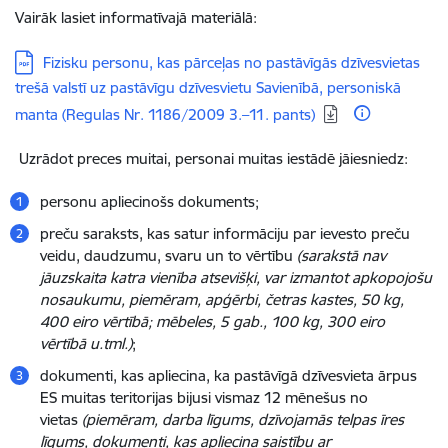
Vairāk lasiet informatīvajā materiālā:
Lejupielādēt:
Fizisku personu, kas pārceļas no pastāvīgās dzīvesvietas
trešā valstī uz pastāvīgu dzīvesvietu Savienībā, personiskā
manta (Regulas Nr. 1186/2009 3.–11. pants)
Uzrādot preces muitai, personai muitas iestādē jāiesniedz:
personu apliecinošs dokuments;
preču saraksts, kas satur informāciju par ievesto preču
veidu, daudzumu, svaru un to vērtību
(sarakstā nav
jāuzskaita katra vienība atsevišķi, var izmantot apkopojošu
nosaukumu, piemēram, apģērbi, četras kastes, 50 kg,
400 eiro vērtībā; mēbeles, 5 gab., 100 kg, 300 eiro
vērtībā u.tml.)
;
dokumenti, kas apliecina, ka pastāvīgā dzīvesvieta ārpus
ES muitas teritorijas bijusi vismaz 12 mēnešus no
vietas
(piemēram, darba līgums, dzīvojamās telpas īres
līgums, dokumenti, kas apliecina saistību ar