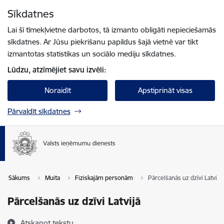
Pāriet uz lapas saturu
Sīkdatnes
Spied
lai meklētu
Enter
Lai šī tīmekļvietne darbotos, tā izmanto obligāti nepieciešamās
sīkdatnes. Ar Jūsu piekrišanu papildus šajā vietnē var tikt
izmantotas statistikas un sociālo mediju sīkdatnes.
Lūdzu, atzīmējiet savu izvēli:
Noraidīt
Apstiprināt visas
Pārvaldīt sīkdatnes
Sākums
Muita
Fiziskajām personām
Pārcelšanās uz dzīvi Latvijā
Pārcelšanās uz dzīvi Latvijā
Atskaņot tekstu