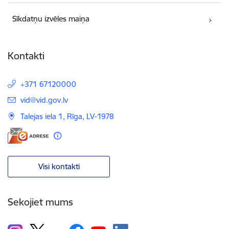
Sīkdatņu izvēles maiņa
Kontakti
+371 67120000
E-pasts:
vid@vid.gov.lv
Talejas iela 1, Rīga, LV-1978
Visi kontakti
Sekojiet mums