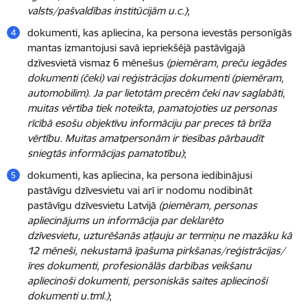
valsts/pašvaldības institūcijām u.c.)
;
dokumenti, kas apliecina, ka persona ievestās personīgās
mantas izmantojusi savā iepriekšējā pastāvīgajā
dzīvesvietā vismaz 6 mēnešus
(piemēram, preču iegādes
dokumenti (čeki) vai reģistrācijas dokumenti (piemēram,
automobilim). Ja par lietotām precēm čeki nav saglabāti,
muitas vērtība tiek noteikta, pamatojoties uz personas
rīcībā esošu objektīvu informāciju par preces tā brīža
vērtību. Muitas amatpersonām ir tiesības pārbaudīt
sniegtās informācijas pamatotību)
;
dokumenti, kas apliecina, ka persona iedibinājusi
pastāvīgu dzīvesvietu vai arī ir nodomu nodibināt
pastāvīgu dzīvesvietu Latvijā
(piemēram, personas
apliecinājums un informācija par deklarēto
dzīvesvietu, uzturēšanās atļauju ar termiņu ne mazāku kā
12 mēneši, nekustamā īpašuma pirkšanas/reģistrācijas/
īres dokumenti, profesionālās darbības veikšanu
apliecinoši dokumenti, personiskās saites apliecinoši
dokumenti u.tml.)
;