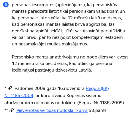
personas iesniegums (apliecinājums), ka personiskās
mantas paredzēts lietot tikai personiskām vajadzībām un
ka persona ir informēta, ka 12 mēnešu laikā no dienas,
kad personiskās mantas laistas brīvā apgrozībā, tās
nedrīkst patapināt, ieķīlāt, izīrēt vai atsavināt par atlīdzību
vai par brīvu, par to neziņojot kompetentajām iestādēm
un nesamaksājot muitas maksājumus.
Personisko mantu ar atbrīvojumu no nodokļiem var ievest
12 mēnešu laikā pēc dienas, kad attiecīgā persona
iedibinājusi pastāvīgu dzīvesvietu Latvijā.
*
Padomes 2009.gada 16.novembra
Regula (EK)
Nr.1186/2009
, ar kuru izveido Kopienas sistēmu
atbrīvojumiem no muitas nodokļiem (Regula Nr.1186/2009)
**
Pievienotās vērtības nodokļa likuma
53.pants