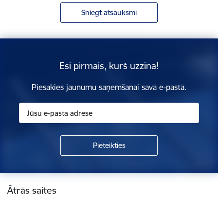
Sniegt atsauksmi
Esi pirmais, kurš uzzina!
Piesakies jaunumu saņemšanai savā e-pastā.
Kājene
Ātrās saites