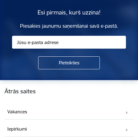
Esi pirmais, kurš uzzina!
Piesakies jaunumu saņemšanai savā e-pastā.
Kājene
Ātrās saites
Vakances
Iepirkumi