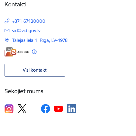
Kontakti
+371 67120000
E-pasts:
vid@vid.gov.lv
Talejas iela 1, Rīga, LV-1978
Visi kontakti
Sekojiet mums