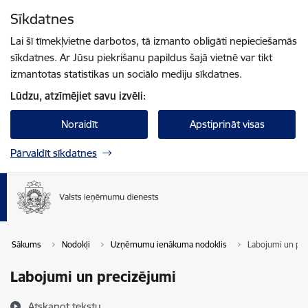
Pāriet uz lapas saturu
Sīkdatnes
Spied
lai meklētu
Enter
Lai šī tīmekļvietne darbotos, tā izmanto obligāti nepieciešamās
sīkdatnes. Ar Jūsu piekrišanu papildus šajā vietnē var tikt
izmantotas statistikas un sociālo mediju sīkdatnes.
Lūdzu, atzīmējiet savu izvēli:
Noraidīt
Apstiprināt visas
Pārvaldīt sīkdatnes
Sākums
Nodokļi
Uzņēmumu ienākuma nodoklis
Labojumi un pr
Labojumi un precizējumi
Atskaņot tekstu