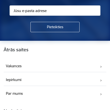
Kājene
Ātrās saites
Vakances
Iepirkumi
Par mums