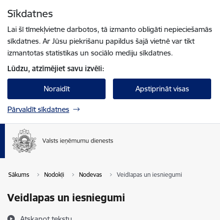
Pāriet uz lapas saturu
Sīkdatnes
Spied
lai meklētu
Enter
Lai šī tīmekļvietne darbotos, tā izmanto obligāti nepieciešamās
sīkdatnes. Ar Jūsu piekrišanu papildus šajā vietnē var tikt
izmantotas statistikas un sociālo mediju sīkdatnes.
Lūdzu, atzīmējiet savu izvēli:
Noraidīt
Apstiprināt visas
Pārvaldīt sīkdatnes
Sākums
Nodokļi
Nodevas
Veidlapas un iesniegumi
Veidlapas un iesniegumi
Atskaņot tekstu