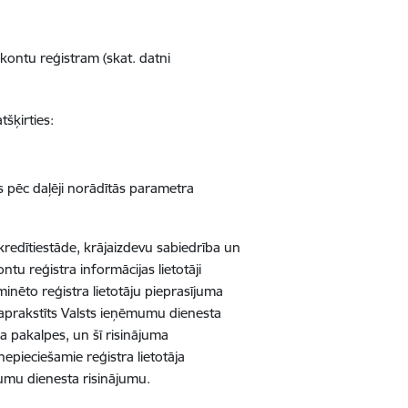
kontu reģistram (skat. datni
tšķirties:
as pēc daļēji norādītās parametra
redītiestāde, krājaizdevu sabiedrība un
u reģistra informācijas lietotāji
nēto reģistra lietotāju pieprasījuma
 aprakstīts Valsts ieņēmumu dienesta
ļa pakalpes, un šī risinājuma
epieciešamie reģistra lietotāja
mumu dienesta risinājumu.