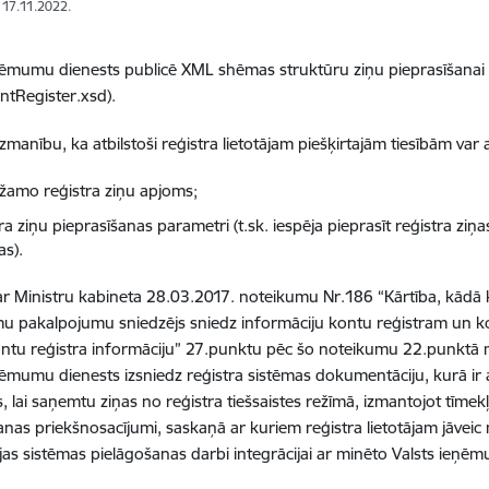
: 17.11.2022.
ņēmumu dienests publicē XML shēmas struktūru ziņu pieprasīšanai 
tRegister.xsd).
manību, ka atbilstoši reģistra lietotājam piešķirtajām tiesībām var a
ežamo reģistra ziņu apjoms;
ra ziņu pieprasīšanas parametri (t.sk. iespēja pieprasīt reģistra ziņ
as).
r Ministru kabineta 28.03.2017. noteikumu Nr.186 “Kārtība, kādā k
 pakalpojumu sniedzējs sniedz informāciju kontu reģistram un kont
tu reģistra informāciju” 27.punktu pēc šo noteikumu 22.punktā mi
ņēmumu dienests izsniedz reģistra sistēmas dokumentāciju, kurā ir
s, lai saņemtu ziņas no reģistra tiešsaistes režīmā, izmantojot tīmek
nas priekšnosacījumi, saskaņā ar kuriem reģistra lietotājam jāveic n
jas sistēmas pielāgošanas darbi integrācijai ar minēto Valsts ieņē