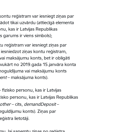
ontu reģistram var iesniegt ziņas par
rādot tikai uzvārdu (attiecīgā elementa
nu, kas ir Latvijas Republikas
s garums ir viens simbols);
 reģistram var iesniegt ziņas par
esniedzot ziņas kontu reģistram,
vai maksājumu konts, bet ir obligāti
avukārt no 2019.gada 15.janvāra konta
ma noguldījuma vai maksājumu konts
ent
– maksājuma konts).
fizisko personu, kas ir Latvijas
zisko personu, kas ir Latvijas Republikas
other
– cits,
demandDeposit
–
ieguldījumu konts). Ziņas par
istra lietotāji.
u, lai saņemtu ziņas no reģistra