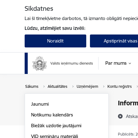
Pāriet uz lapas saturu
Sīkdatnes
Lai šī tīmekļvietne darbotos, tā izmanto obligāti nepiec
Lūdzu, atzīmējiet savu izvēli:
Noraidīt
Apstiprināt visas
Par mums
Sākums
Aktualitātes
Uzņēmējiem
Kontu reģistrs
Inform
Jaunumi
Notikumu kalendārs
Atska
Biežāk uzdotie jautājumi
Publicēts: 
VID semināru materiāli