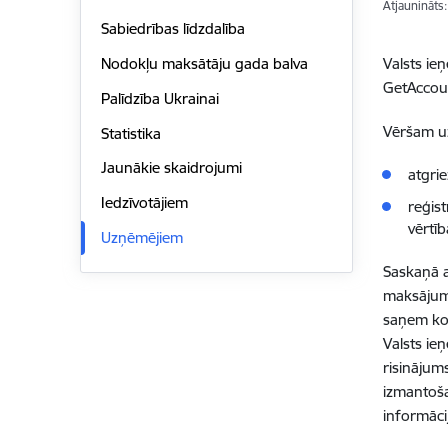
Atjaunināts
Sabiedrības līdzdalība
Valsts ie
Nodokļu maksātāju gada balva
GetAccoun
Palīdzība Ukrainai
Vēršam uz
Statistika
Jaunākie skaidrojumi
atgri
Iedzīvotājiem
reģist
vērtīb
Uzņēmējiem
Saskaņā a
maksājumu
saņem kon
Valsts ie
risinājum
izmantoša
informāci