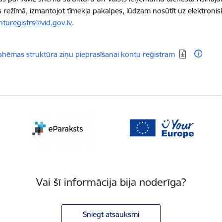
es režīmā, izmantojot tīmekļa pakalpes, lūdzam nosūtīt uz elektroni
nturegistrs@vid.gov.lv
.
dēt:
hēmas struktūra ziņu pieprasīšanai kontu reģistram
Vai šī informācija bija noderīga?
Sniegt atsauksmi