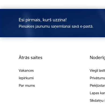
Esi pirmais, kurš uzzina!
Piesakies jaunumu saņemšanai savā e-pastā.
Kājene
Ātrās saites
Noderīg
Vakances
Viegli lasī
Iepirkumi
Privātuma
Par mums
Piekļūsta
Lapas kar
Sīkdatņu 