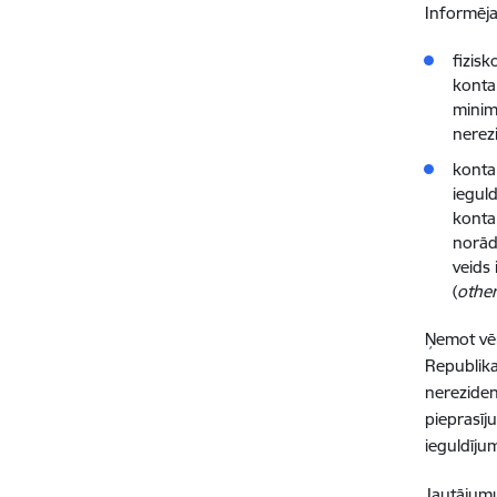
Informēja
fizis
konta 
minimā
nerez
konta
iegul
konta
norād
veids
(
othe
Ņemot vēr
Republika
nereziden
pieprasī
ieguldīju
Jautājumu