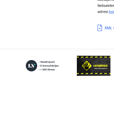
tiešsaist
adresi
ko
Lejupielā
XML s