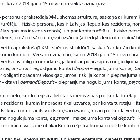
m, ka ar 2018.gada 15.novembri veiktas izmaiņas:
ko personu aprakstošajā XML shēmas struktūrā, saskaņā ar kurām k
turētāju – fizisko personu, kas ir Latvijas Republikas rezidents, no
lais garums ir viens simbols), un par konta turētāju – fizisko perso
idents, norādot vārdu un/vai uzvārdu (attiecīgā elementa minimālai
 veidu aprakstošajā XML shēmas struktūrā, saskaņā ar kurām kontu
dījumu kontiem. Vēršam uzmanību, ka no 2018.gada 15.novembra, i
 veids nav obligāti norādāms, ja konts ir pieprasījuma noguldījuma 
āms, ja konts ir ieguldījumu konts (
deposit
– ieguldījumu konts). S
 ir obligāti norādāms visos gadījumos, t.sk. ja konts ir pieprasīju
r
– cits vai
demandDeposit
– pieprasījuma noguldījuma konts,
paym
ā minēto, kontu reģistra lietotāji saņems ziņas par konta turētāju – 
s rezidents, kuram ir norādīts tikai uzvārds, par konta turētāju – fi
ts, kuram ir norādīts vārds un/vai uzvārds, kā arī par konta veidu (
juma noguldījuma konts,
payment
– maksājuma konts vai
deposit
– 
mu kontiem var saņemt tikai Kontu reģistra likumā noteiktie kontu reģ
s par XML shēmu struktūru un Valsts ieņēmumu dienesta risinājum