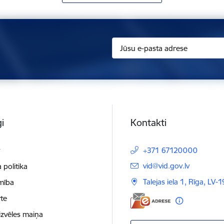
i
Kontakti
t
+371 67120000
E-pasts:
vid@vid.gov.lv
 politika
Talejas iela 1, Rīga, LV-
mība
te
izvēles maiņa