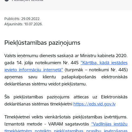
Publicēts: 29.09.2022.
Atjaunināts: 10.07.2026.
Piekļūstamības paziņojums
Valsts ieņēmumu dienests saskaņā ar Ministru kabineta 2020.
gada 14. jūlija noteikumiem Nr. 445
"Kārtība, kādā iestādes
ievieto informāciju internetā"
(turpmāk – noteikumi Nr. 445)
apņemas savu klientu pašapkalpošanās elektroniskās
deklarēšanas sistēmu veidot piekļūstamu.
Šis piekļūstamības paziņojums attiecas uz Elektroniskās
deklarēšanas sistēmas tīmekļvietni
https://eds.vid.gov.lv
Tīmekļvietnei veikts vienkāršotais piekļūstamības izvērtējums.
Izmantotā metode - VARAM sagatavotās
“Vadlīnijas iestāžu
tīmekļvietnēm noteikto piekļūstamības prasību ievērošanas