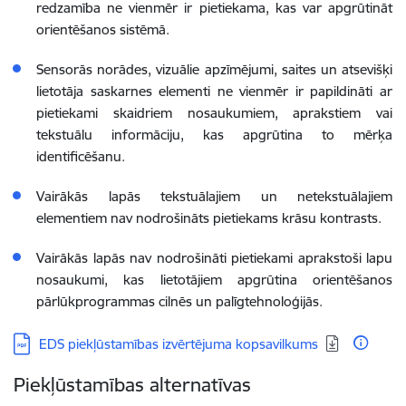
redzamība ne vienmēr ir pietiekama, kas var apgrūtināt
orientēšanos sistēmā.
Sensorās norādes, vizuālie apzīmējumi, saites un atsevišķi
lietotāja saskarnes elementi ne vienmēr ir papildināti ar
pietiekami skaidriem nosaukumiem, aprakstiem vai
tekstuālu informāciju, kas apgrūtina to mērķa
identificēšanu.
Vairākās lapās tekstuālajiem un netekstuālajiem
elementiem nav nodrošināts pietiekams krāsu kontrasts.
Vairākās lapās nav nodrošināti pietiekami aprakstoši lapu
nosaukumi, kas lietotājiem apgrūtina orientēšanos
pārlūkprogrammas cilnēs un palīgtehnoloģijās.
Lejupielādēt:
EDS piekļūstamības izvērtējuma kopsavilkums
Piekļūstamības alternatīvas