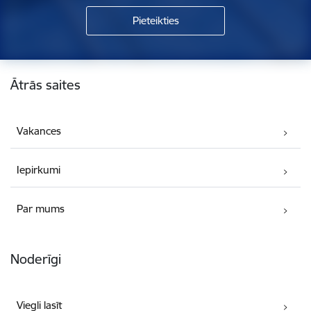
Kājene
Ātrās saites
Vakances
Iepirkumi
Par mums
Noderīgi
Viegli lasīt