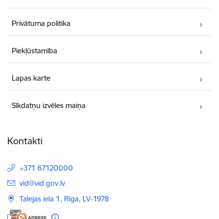
Privātuma politika
Piekļūstamība
Lapas karte
Sīkdatņu izvēles maiņa
Kontakti
+371 67120000
E-pasts:
vid@vid.gov.lv
Talejas iela 1, Rīga, LV-1978