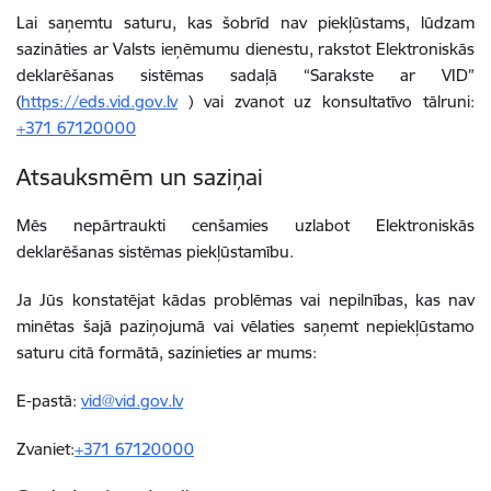
Lai saņemtu saturu, kas šobrīd nav piekļūstams, lūdzam
sazināties ar Valsts ieņēmumu dienestu, rakstot Elektroniskās
deklarēšanas sistēmas sadaļā “Sarakste ar VID”
(
https://eds.vid.gov.lv
) vai zvanot uz konsultatīvo tālruni:
+371 67120000
Atsauksmēm un saziņai
Mēs nepārtraukti cenšamies uzlabot Elektroniskās
deklarēšanas sistēmas piekļūstamību.
Ja Jūs konstatējat kādas problēmas vai nepilnības, kas nav
minētas šajā paziņojumā vai vēlaties saņemt nepiekļūstamo
saturu citā formātā, sazinieties ar mums:
E-pastā:
vid@vid.gov.lv
Zvaniet:
+371 67120000