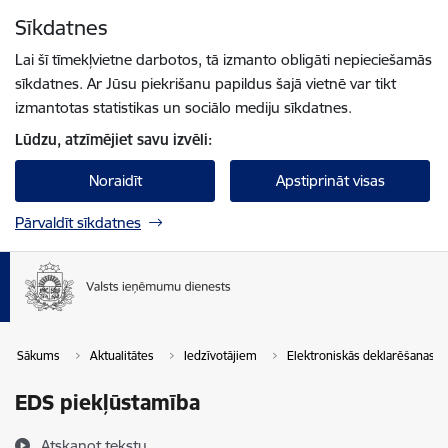
Pāriet uz lapas saturu
Sīkdatnes
Spied
lai meklētu
Enter
Lai šī tīmekļvietne darbotos, tā izmanto obligāti nepieciešamās
sīkdatnes. Ar Jūsu piekrišanu papildus šajā vietnē var tikt
izmantotas statistikas un sociālo mediju sīkdatnes.
Lūdzu, atzīmējiet savu izvēli:
Noraidīt
Apstiprināt visas
Pārvaldīt sīkdatnes
Sākums
Aktualitātes
Iedzīvotājiem
Elektroniskās deklarēšanas s
EDS piekļūstamība
Atskaņot tekstu