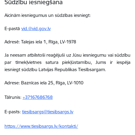
Sūdzību iesniegšana
Aicinām iesniegumus un sūdzības iesniegt:
E-pastā
vid.@vid.gov.lv
Adresē: Talejas iela 1, Rīga, LV-1978
Ja neesam atbilstoši reaģējuši uz Jūsu iesniegumu vai sūdzību
par tīmekļvietnes satura piekļūstamību, Jums ir iespēja
iesniegt sūdzību Latvijas Republikas Tiesībsargam.
Adrese: Baznīcas iela 25, Rīga, LV-1010
Tālrunis:
+37167686768
E-pasts:
tiesibsargs@tiesibsargs.lv
https://www.tiesibsargs.lv/kontakti/