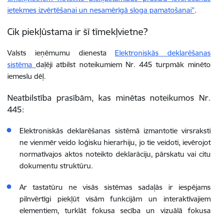
ietekmes izvērtēšanai un nesamērīgā sloga pamatošanai”
.
Cik piekļūstama ir šī tīmekļvietne?
Valsts ieņēmumu dienesta
Elektroniskās deklarēšanas
sistēma
daļēji atbilst noteikumiem Nr. 445 turpmāk minēto
iemeslu dēļ.
Neatbilstība prasībām, kas minētas noteikumos Nr.
445:
Elektroniskās deklarēšanas sistēmā izmantotie virsraksti
ne vienmēr veido loģisku hierarhiju, jo tie veidoti, ievērojot
normatīvajos aktos noteikto deklarāciju, pārskatu vai citu
dokumentu struktūru.
Ar tastatūru ne visās sistēmas sadaļās ir iespējams
pilnvērtīgi piekļūt visām funkcijām un interaktīvajiem
elementiem, turklāt fokusa secība un vizuālā fokusa