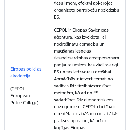
tiesu līmenī, efektīvi apkarojot
organizēto pārrobežu noziedzību
ES.
CEPOL ir Eiropas Savienības
aģentūra, kas izveidota, lai
nodrošinātu apmācību un
mācīšanās iespējas
tiesībaizsardzības amatpersonām
par jautājumiem, kas vitāli svarīgi
Eiropas policijas
ES un tās iedzīvotāju drošībai.
akadēmija
Apmācībās ir ietverti temati no
vadības līdz tiesībaizsardzības
(CEPOL –
metodēm, kā arī no ES
European
sadarbības līdz ekonomiskiem
Police College)
noziegumiem. CEPOL darbība ir
orientēta uz zināšanu un labākās
prakses apmaiņu, kā arī uz
kopīgas Eiropas