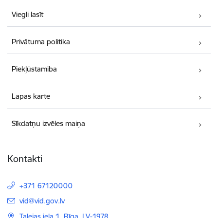
Viegli lasīt
Privātuma politika
Piekļūstamība
Lapas karte
Sīkdatņu izvēles maiņa
Kontakti
+371 67120000
E-pasts:
vid@vid.gov.lv
Talejas iela 1, Rīga, LV-1978