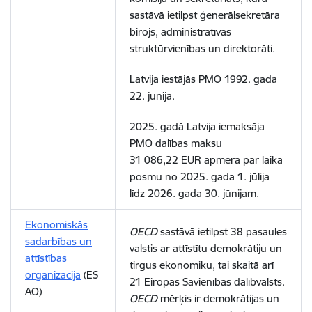
sastāvā ietilpst ģenerālsekretāra
birojs, administratīvās
struktūrvienības un direktorāti.
Latvija iestājās PMO 1992. gada
22. jūnijā.
2025. gadā Latvija iemaksāja
PMO dalības maksu
31 086,22 EUR apmērā par laika
posmu no 2025. gada 1. jūlija
līdz 2026. gada 30. jūnijam.
Ekonomiskās
OECD
sastāvā ietilpst 38 pasaules
sadarbības un
valstis ar attīstītu demokrātiju un
attīstības
tirgus ekonomiku, tai skaitā arī
organizācija
(ES
21 Eiropas Savienības dalībvalsts.
AO)
OECD
mērķis ir demokrātijas un