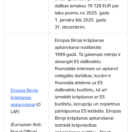
dalības iemaksu
19 128 EUR
par
laika posmu no 2025. gada
1. janvāra līdz 2025. gada
31. decembrim.
Eiropas Birojs krāpšanas
apkarošanai nodibināts
1999.gadā. Tā galvenais mērķis ir
aizsargāt ES dalībvalstu
finansiālās intereses un apkarot
nelegālās darbības, kurām ir
finansiāla ietekme uz ES
dalībvalstu budžetu, kā arī
Eiropas Birojs
izmeklēt krāpšanos ar ES
krāpšanas
budžetu, korupciju un nopietnus
apkarošanai
(O
pārkāpumus ES iestādēs. Eiropas
LAF)
Birojs krāpšanas apkarošanai
(European Anti-
izstrādā krāpniecības
Fraud Office)