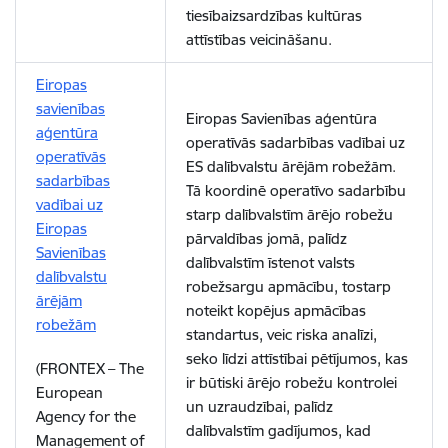
tiesībaizsardzības kultūras
attīstības veicināšanu.
Eiropas
savienības
Eiropas Savienības aģentūra
aģentūra
operatīvās sadarbības vadībai uz
operatīvās
ES dalībvalstu ārējām robežām.
sadarbības
Tā koordinē operatīvo sadarbību
vadībai uz
starp dalībvalstīm ārējo robežu
Eiropas
pārvaldības jomā, palīdz
Savienības
dalībvalstīm īstenot valsts
dalībvalstu
robežsargu apmācību, tostarp
ārējām
noteikt kopējus apmācības
robežām
standartus, veic riska analīzi,
seko līdzi attīstībai pētījumos, kas
(FRONTEX – The
ir būtiski ārējo robežu kontrolei
European
un uzraudzībai, palīdz
Agency for the
dalībvalstīm gadījumos, kad
Management of