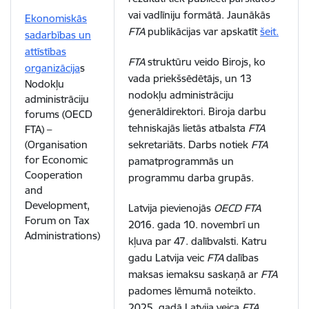
vai vadlīniju formātā. Jaunākās
Ekonomiskās
FTA
publikācijas var apskatīt
šeit.
sadarbības un
attīstības
FTA
struktūru veido Birojs, ko
organizācija
s
vada priekšsēdētājs, un 13
Nodokļu
nodokļu administrāciju
administrāciju
ģenerāldirektori. Biroja darbu
forums (OECD
tehniskajās lietās atbalsta
FTA
FTA) –
(Organisation
sekretariāts. Darbs notiek
FTA
for Economic
pamatprogrammās un
Cooperation
programmu darba grupās.
and
Development,
Latvija pievienojās
OECD FTA
Forum on Tax
2016. gada 10. novembrī un
Administrations)
kļuva par 47. dalībvalsti. Katru
gadu Latvija veic
FTA
dalības
maksas iemaksu saskaņā ar
FTA
padomes lēmumā noteikto.
2025. gadā Latvija veica
FTA