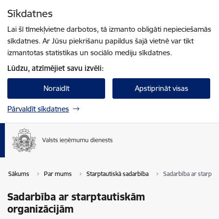
Pāriet uz lapas saturu
Sīkdatnes
Spied
lai meklētu
Enter
Lai šī tīmekļvietne darbotos, tā izmanto obligāti nepieciešamās
sīkdatnes. Ar Jūsu piekrišanu papildus šajā vietnē var tikt
izmantotas statistikas un sociālo mediju sīkdatnes.
Lūdzu, atzīmējiet savu izvēli:
Noraidīt
Apstiprināt visas
Pārvaldīt sīkdatnes
Sākums
Par mums
Starptautiskā sadarbība
Sadarbība ar starpta
Sadarbība ar starptautiskām
organizācijām