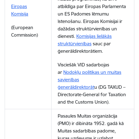
Eiropas
atbildīga par Eiropas Parlamenta
Komisija
un ES Padomes lēmumu
īstenošanu. Eiropas Komisijai ir
(European
dažādas struktūrvienības un
Commission)
dienesti.
Komisijas lielākās
struktūrvienības
sauc par
ģenerāldirektorātiem.
Visciešāk VID sadarbojas
ar
Nodokļu politikas un muitas
savienības
ģenerāldirektorāt
u (DG TAXUD –
Directorate-General for Taxation
and the Customs Union).
Pasaules Muitas organizācija
(PMO) ir dibināta 1952. gadā kā
Muitas sadarbības padome,
kuras uzdevums ir uzlabot