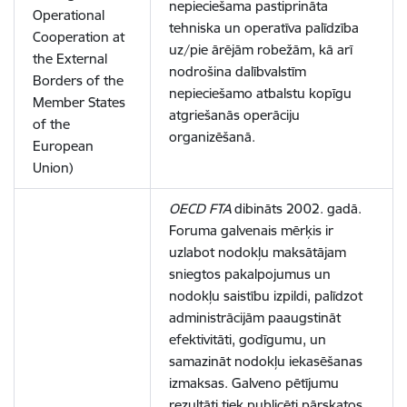
nepieciešama pastiprināta
Operational
tehniska un operatīva palīdzība
Cooperation at
uz/pie ārējām robežām, kā arī
the External
nodrošina dalībvalstīm
Borders of the
nepieciešamo atbalstu kopīgu
Member States
atgriešanās operāciju
of the
organizēšanā.
European
Union)
OECD FTA
dibināts 2002. gadā.
Foruma galvenais mērķis ir
uzlabot nodokļu maksātājam
sniegtos pakalpojumus un
nodokļu saistību izpildi, palīdzot
administrācijām paaugstināt
efektivitāti, godīgumu, un
samazināt nodokļu iekasēšanas
izmaksas. Galveno pētījumu
rezultāti tiek publicēti pārskatos