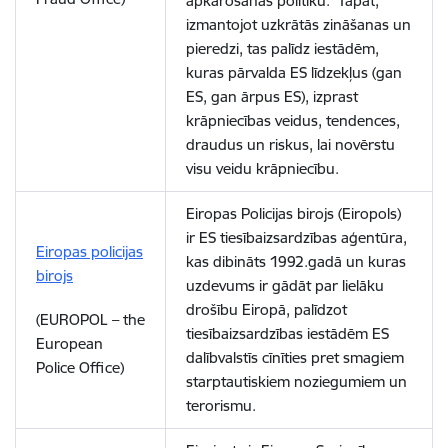
apkarošanas politiku. Tāpat,
izmantojot uzkrātās zināšanas un
pieredzi, tas palīdz iestādēm,
kuras pārvalda ES līdzekļus (gan
ES, gan ārpus ES), izprast
krāpniecības veidus, tendences,
draudus un riskus, lai novērstu
visu veidu krāpniecību.
Eiropas Policijas birojs (Eiropols)
ir ES tiesībaizsardzības aģentūra,
Eiropas policijas
kas dibināts 1992.gadā un kuras
birojs
uzdevums ir gādāt par lielāku
drošību Eiropā, palīdzot
(EUROPOL – the
tiesībaizsardzības iestādēm ES
European
dalībvalstīs cīnīties pret smagiem
Police Office)
starptautiskiem noziegumiem un
terorismu.