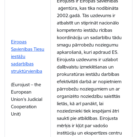
Eirojusts ir Eiropas Savienības
aģentūra, kas tika nodibināta
2002.gadā. Tās uzdevums ir
atbalstīt un stiprināt nacionālo
kompetento iestāžu rīcības
koordināciju un sadarbību tādu
Eiropas
smagu pārrobežu noziegumu
Savienības Tiesu
apkarošanā, kuri apdraud ES.
iestāžu
Eirojusta uzdevums ir uzlabot
sadarbības
dalībvalstu izmeklēšanas un
struktūrvienība
prokuratūras iestāžu darbības
efektivitāti darbā ar nopietniem
(Eurojust – the
pārrobežu noziegumiem un ar
European
organizēto noziedzību saistītās
Union's Judicial
lietās, kā arī panākt, lai
Cooperation
noziedznieki tiek iespējami ātri
Unit)
saukti pie atbildības. Eirojusta
mērķis ir kļūt par vadošo
institūciju un ekspertīzes centru