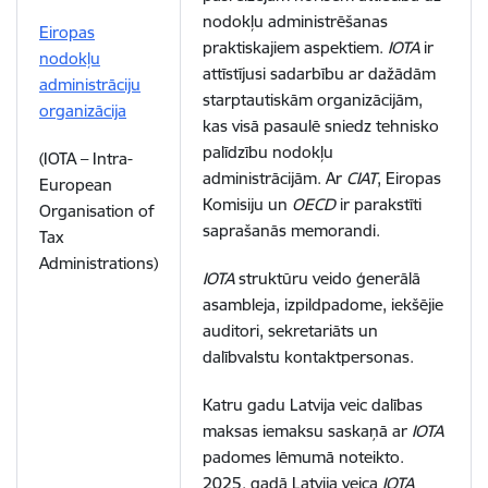
nodokļu administrēšanas
Eiropas
praktiskajiem aspektiem.
IOTA
ir
nodokļu
attīstījusi sadarbību ar dažādām
administrāciju
starptautiskām organizācijām,
organizācija
kas visā pasaulē sniedz tehnisko
palīdzību nodokļu
(IOTA – Intra-
administrācijām. Ar
CIAT
, Eiropas
European
Komisiju un
OECD
ir parakstīti
Organisation of
saprašanās memorandi.
Tax
Administrations)
IOTA
struktūru veido ģenerālā
asambleja, izpildpadome, iekšējie
auditori, sekretariāts un
dalībvalstu kontaktpersonas.
Katru gadu Latvija veic dalības
maksas iemaksu saskaņā ar
IOTA
padomes lēmumā noteikto.
2025. gadā Latvija veica
IOTA