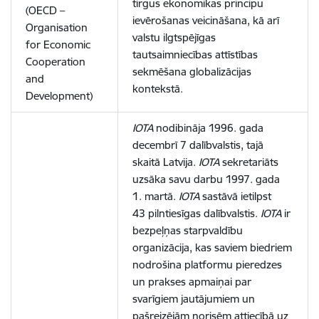
tirgus ekonomikas principu
(OECD –
ievērošanas veicināšana, kā arī
Organisation
valstu ilgtspējīgas
for Economic
tautsaimniecības attīstības
Cooperation
sekmēšana globalizācijas
and
kontekstā.
Development)
IOTA
nodibināja 1996. gada
decembrī 7 dalībvalstis, tajā
skaitā Latvija.
IOTA
sekretariāts
uzsāka savu darbu 1997. gada
1. martā.
IOTA
sastāvā ietilpst
43 pilntiesīgas dalībvalstis.
IOTA
ir
bezpeļņas starpvaldību
organizācija, kas saviem biedriem
nodrošina platformu pieredzes
un prakses apmaiņai par
svarīgiem jautājumiem un
pašreizējām norisēm attiecībā uz