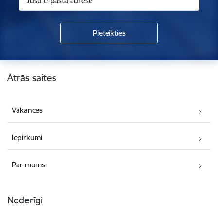
Kājene
Ātrās saites
Vakances
Iepirkumi
Par mums
Noderīgi