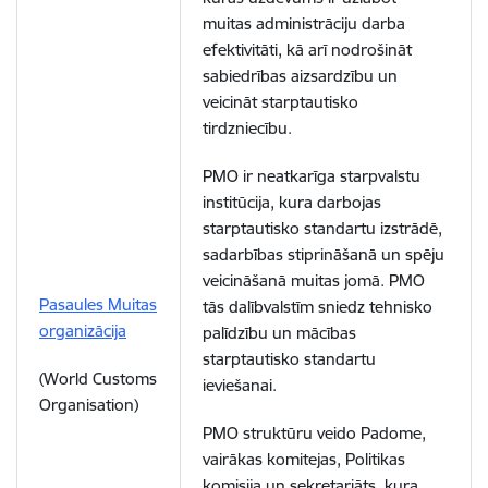
muitas administrāciju darba
efektivitāti, kā arī nodrošināt
sabiedrības aizsardzību un
veicināt starptautisko
tirdzniecību.
PMO ir neatkarīga starpvalstu
institūcija, kura darbojas
starptautisko standartu izstrādē,
sadarbības stiprināšanā un spēju
veicināšanā muitas jomā. PMO
Pasaules Muitas
tās dalībvalstīm sniedz tehnisko
organizācija
palīdzību un mācības
starptautisko standartu
(World Customs
ieviešanai.
Organisation)
PMO struktūru veido Padome,
vairākas komitejas, Politikas
komisija un sekretariāts, kura