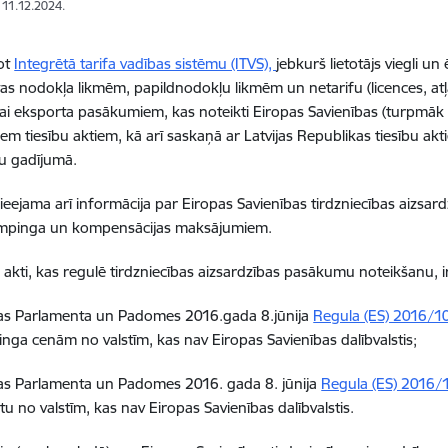
: 11.12.2024.
ot
Integrētā tarifa vadības sistēmu (ITVS),
jebkurš lietotājs viegli un
as nodokļa likmēm, papildnodokļu likmēm un netarifu (licences, atļa
ai eksporta pasākumiem, kas noteikti Eiropas Savienības (turpmāk 
iem tiesību aktiem, kā arī saskaņā ar Latvijas Republikas tiesību akt
u gadījumā.
pieejama arī informācija par Eiropas Savienības tirdzniecības aizsar
empinga un kompensācijas maksājumiem.
u akti, kas regulē tirdzniecības aizsardzības pasākumu noteikšanu, ir
as Parlamenta un Padomes 2016.gada 8.jūnija
Regula (ES) 2016/1
nga cenām no valstīm, kas nav Eiropas Savienības dalībvalstis;
as Parlamenta un Padomes 2016. gada 8. jūnija
Regula (ES) 2016/
u no valstīm, kas nav Eiropas Savienības dalībvalstis.