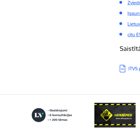
Zvied
Igaun
Lietu
citu E
Saistī
Lejupielā
ITVS 