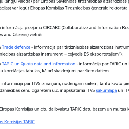
ju (angļu valodā) par Eiropas Savienības tirdzniecības aizsardzība
ijas) var iegūt Eiropas Komisijas Tirdzniecības ģenerāldirektorā
.
 informācija pieejama CIRCABC (Collaborative and Information Res
s and Citizens) vietnē:
ā
Trade defence
- informācija par tirdzniecības aizsardzības ins
niecības aizsardzības instrumenti – ceļvedis ES eksportētājiem”);
ā
TARIC un Quota data and information
- informācija par TARIC un 
bu korelācijas tabulas, kā arī skaidrojumi par šiem datiem.
 informācija par ITVS izmaiņām, noderīgām saitēm, tarifu kvotu pie
zniecības cenu cigaretēm u.c. ir apskatāma ITVS
sākumlapā
un IT
 Eiropas Komisijas un citu dalībvalstu TARIC datu bāzēm un muitas 
as Komisijas TARIC