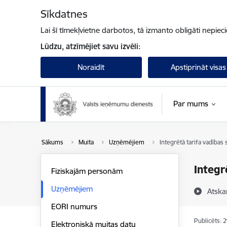
Pāriet uz lapas saturu
Sīkdatnes
Lai šī tīmekļvietne darbotos, tā izmanto obligāti nepiec
Lūdzu, atzīmējiet savu izvēli:
Noraidīt
Apstiprināt visas
Par mums
Sākums
Muita
Uzņēmējiem
Integrētā tarifa vadības
Integr
Fiziskajām personām
Uzņēmējiem
Atska
EORI numurs
Publicēts: 
Elektroniskā muitas datu