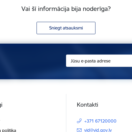
Vai šī informācija bija noderīga?
Sniegt atsauksmi
i
Kontakti
t
+371 67120000
E-pasts:
vid@vid.gov.lv
 politika