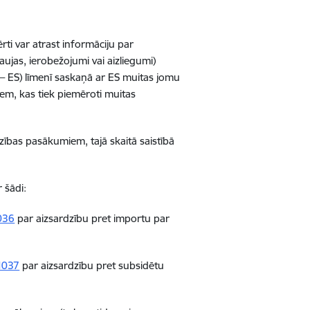
 ērti var atrast informāciju par
ujas, ierobežojumi vai aizliegumi)
– ES) līmenī saskaņā ar ES muitas jomu
iem, kas tiek piemēroti muitas
dzības pasākumiem, tajā skaitā saistībā
 šādi:
036
par aizsardzību pret importu par
1037
par aizsardzību pret subsidētu