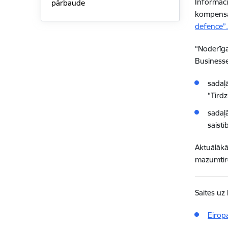
Informāci
pārbaude
kompensāc
defence”
“Noderīga
Businesse
sadaļ
“Tirdz
sadaļ
saistī
Aktuālākā
mazumtird
Saites uz
Eirop