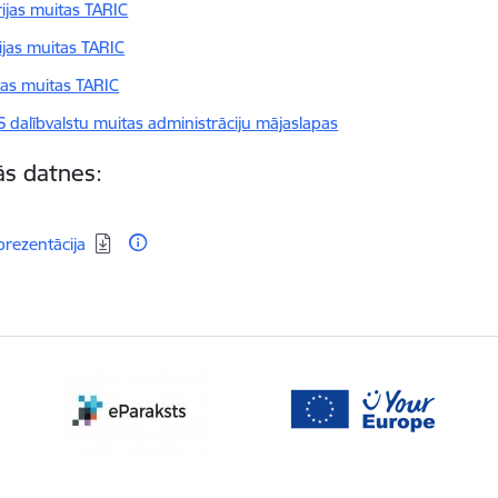
rijas muitas TARIC
ijas muitas TARIC
vas muitas TARIC
S dalībvalstu muitas administrāciju mājaslapas
tās datnes:
dēt:
prezentācija