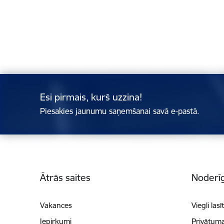
Esi pirmais, kurš uzzina!
Piesakies jaunumu saņemšanai savā e-pastā.
Kājene
Ātrās saites
Noderīg
Vakances
Viegli lasī
Iepirkumi
Privātuma