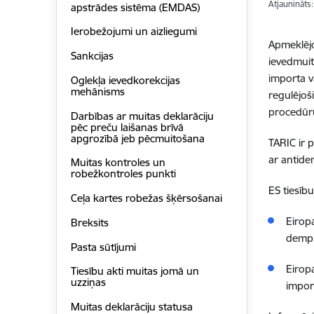
Atjaunināts
apstrādes sistēma (EMDAS)
Ierobežojumi un aizliegumi
Apmeklēj
Sankcijas
ievedmuit
importa v
Oglekļa ievedkorekcijas
mehānisms
regulējoš
procedūr
Darbības ar muitas deklarāciju
pēc preču laišanas brīvā
apgrozībā jeb pēcmuitošana
TARIC ir 
ar antid
Muitas kontroles un
robežkontroles punkti
ES tiesīb
Ceļa kartes robežas šķērsošanai
Eirop
Breksits
dempi
Pasta sūtījumi
Eirop
Tiesību akti muitas jomā un
uzziņas
import
Muitas deklarāciju statusa