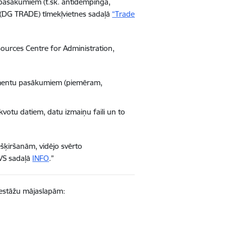
s pasākumiem (t.sk. antidempinga,
ta (DG TRADE)
tīmekļvietnes
sadaļā
“Trade
ources Centre for Administration,
trumentu pasākumiem (piemēram,
kvotu datiem, datu izmaiņu faili un to
šķiršanām, vidējo svērto
VS sadaļā
INFO
.”
iestāžu mājaslapām: