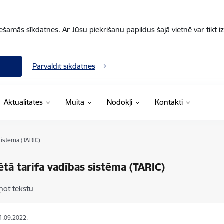
iešamās sīkdatnes. Ar Jūsu piekrišanu papildus šajā vietnē var tikt i
Pārvaldīt sīkdatnes
Aktualitātes
Muita
Nodokļi
Kontakti
 sistēma (TARIC)
ētā tarifa vadības sistēma (TARIC)
ņot tekstu
21.09.2022.