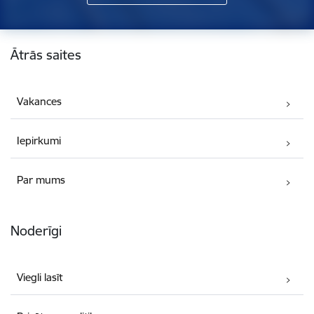
Kājene
Ātrās saites
Vakances
Iepirkumi
Par mums
Noderīgi
Viegli lasīt