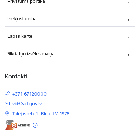
Privātuma politika
Piekļūstamība
Lapas karte
Sīkdatņu izvēles maiņa
Kontakti
+371 67120000
E-pasts:
vid@vid.gov.lv
Talejas iela 1, Rīga, LV-1978