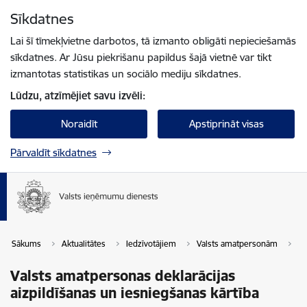
Pāriet uz lapas saturu
Sīkdatnes
Spied
lai meklētu
Enter
Lai šī tīmekļvietne darbotos, tā izmanto obligāti nepieciešamās
sīkdatnes. Ar Jūsu piekrišanu papildus šajā vietnē var tikt
izmantotas statistikas un sociālo mediju sīkdatnes.
Lūdzu, atzīmējiet savu izvēli:
Noraidīt
Apstiprināt visas
Pārvaldīt sīkdatnes
Sākums
Aktualitātes
Iedzīvotājiem
Valsts amatpersonām
Va
Valsts amatpersonas deklarācijas
aizpildīšanas un iesniegšanas kārtība