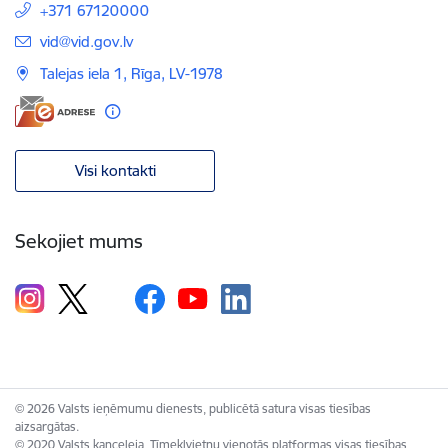
+371 67120000
E-pasts:
vid@vid.gov.lv
Talejas iela 1, Rīga, LV-1978
Visi kontakti
Sekojiet mums
© 2026 Valsts ieņēmumu dienests, publicētā satura visas tiesības
aizsargātas.
© 2020 Valsts kanceleja, Tīmekļvietņu vienotās platformas visas tiesības