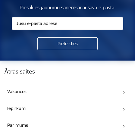
Piesakies jaunumu saņemšanai savā e-pastā.
Kājene
Ātrās saites
Vakances
Iepirkumi
Par mums