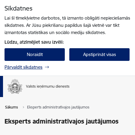
Pāriet uz lapas saturu
Sīkdatnes
Spied
lai meklētu
Enter
Lai šī tīmekļvietne darbotos, tā izmanto obligāti nepieciešamās
sīkdatnes. Ar Jūsu piekrišanu papildus šajā vietnē var tikt
izmantotas statistikas un sociālo mediju sīkdatnes.
Lūdzu, atzīmējiet savu izvēli:
Noraidīt
Apstiprināt visas
Pārvaldīt sīkdatnes
Sākums
Eksperts administratīvajos jautājumos
Eksperts administratīvajos jautājumos