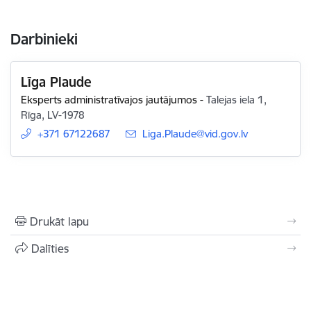
Darbinieki
Līga Plaude
Eksperts administratīvajos jautājumos
-
Talejas iela 1,
Rīga, LV-1978
+371 67122687
E-pasts:
Liga.Plaude@vid.gov.lv
Drukāt lapu
Dalīties