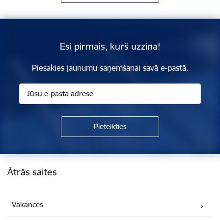
Esi pirmais, kurš uzzina!
Piesakies jaunumu saņemšanai savā e-pastā.
Kājene
Ātrās saites
Vakances