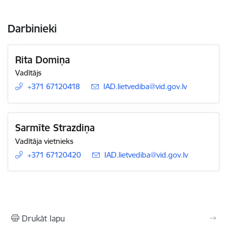
Darbinieki
Rita Domiņa
Vadītājs
+371 67120418
E-pasts:
IAD.lietvediba@vid.gov.lv
Sarmīte Strazdiņa
Vadītāja vietnieks
+371 67120420
E-pasts:
IAD.lietvediba@vid.gov.lv
Drukāt lapu