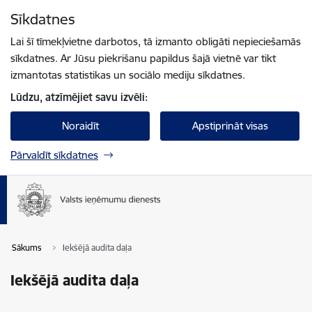
Pāriet uz lapas saturu
Sīkdatnes
Spied
lai meklētu
Enter
Lai šī tīmekļvietne darbotos, tā izmanto obligāti nepieciešamās
sīkdatnes. Ar Jūsu piekrišanu papildus šajā vietnē var tikt
izmantotas statistikas un sociālo mediju sīkdatnes.
Lūdzu, atzīmējiet savu izvēli:
Noraidīt
Apstiprināt visas
Pārvaldīt sīkdatnes
Sākums
Iekšējā audita daļa
Iekšējā audita daļa