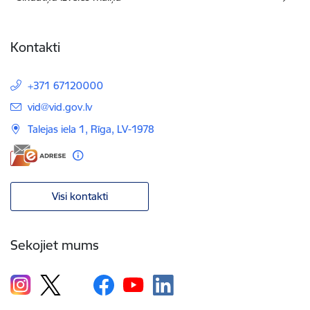
Kontakti
+371 67120000
E-pasts:
vid@vid.gov.lv
Talejas iela 1, Rīga, LV-1978
Visi kontakti
Sekojiet mums