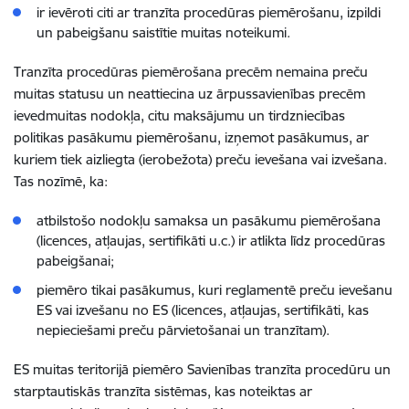
ir ievēroti citi ar tranzīta procedūras piemērošanu, izpildi
un pabeigšanu saistītie muitas noteikumi.
Tranzīta procedūras piemērošana
precēm
nemaina preču
muitas statusu un neattiecina uz
ārpussavienības
precēm
ievedmuitas nodokļa, citu maksājumu un tirdzniecības
politikas pasākumu piemērošanu, izņemot pasākumus, ar
kuriem tiek aizliegta (ierobežota) preču ievešana vai izvešana.
Tas nozīmē, ka:
atbilstošo nodokļu samaksa un pasākumu piemērošana
(licences, atļaujas, sertifikāti u.c.) ir atlikta līdz procedūras
pabeigšanai;
piemēro tikai pasākumus, kuri reglamentē preču ievešanu
ES vai izvešanu no ES (licences, atļaujas, sertifikāti, kas
nepieciešami preču pārvietošanai un tranzītam).
ES muitas teritorijā piemēro Savienības tranzīta procedūru un
starptautiskās tranzīta sistēmas, kas noteiktas ar