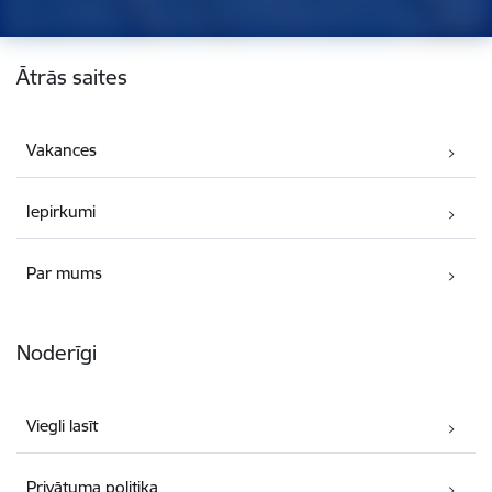
Kājene
Ātrās saites
Vakances
Iepirkumi
Par mums
Noderīgi
Viegli lasīt
Privātuma politika