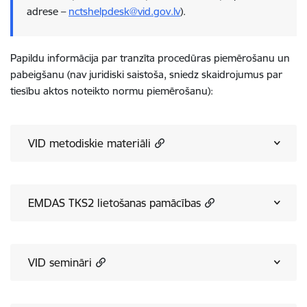
adrese –
nctshelpdesk@vid.gov.lv
).
Papildu informācija par tranzīta procedūras piemērošanu un
pabeigšanu (nav juridiski saistoša, sniedz skaidrojumus par
tiesību aktos noteikto normu piemērošanu):
VID metodiskie materiāli
EMDAS TKS2 lietošanas pamācības
VID semināri