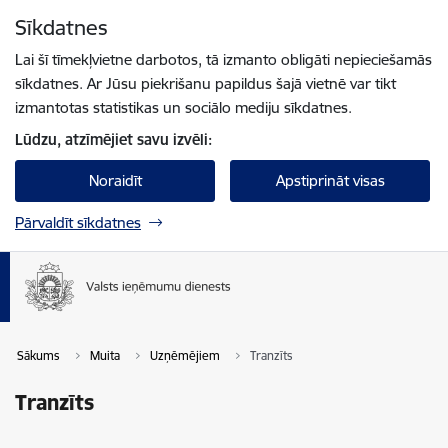
Pāriet uz lapas saturu
Sīkdatnes
Spied
lai meklētu
Enter
Lai šī tīmekļvietne darbotos, tā izmanto obligāti nepieciešamās
sīkdatnes. Ar Jūsu piekrišanu papildus šajā vietnē var tikt
izmantotas statistikas un sociālo mediju sīkdatnes.
Lūdzu, atzīmējiet savu izvēli:
Noraidīt
Apstiprināt visas
Pārvaldīt sīkdatnes
Sākums
Muita
Uzņēmējiem
Tranzīts
Tranzīts