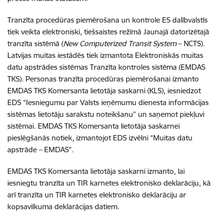
Tranzīta procedūras piemērošana un kontrole ES dalībvalstīs
tiek veikta elektroniski, tiešsaistes režīmā Jaunajā datorizētajā
tranzīta sistēmā (
New Computerized Transit System
– NCTS).
Latvijas muitas iestādēs tiek izmantota
Elektroniskās muitas
datu apstrādes sistēmas Tranzīta kontroles sistēma (
EMDAS
TKS
)
. Personas tranzīta procedūras piemērošanai izmanto
EMDAS TKS Komersanta lietotāja saskarni (KLS), iesniedzot
EDS “Iesniegumu par Valsts ieņēmumu dienesta informācijas
sistēmas lietotāju sarakstu noteikšanu” un saņemot piekļuvi
sistēmai. EMDAS TKS Komersanta lietotāja saskarnei
pieslēgšanās notiek, izmantojot EDS izvēlni “Muitas datu
apstrāde – EMDAS”.
EMDAS TKS Komersanta lietotāja saskarni izmanto, lai
iesniegtu tranzīta un TIR karnetes elektronisko deklarāciju, kā
arī tranzīta un TIR karnetes elektronisko deklarāciju ar
kopsavilkuma deklarācijas datiem.