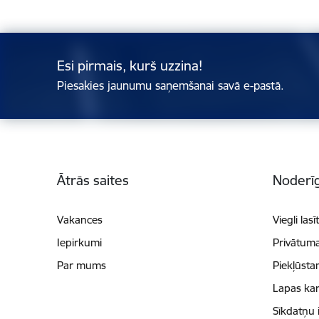
Esi pirmais, kurš uzzina!
Piesakies jaunumu saņemšanai savā e-pastā.
Kājene
Ātrās saites
Noderīg
Vakances
Viegli lasī
Iepirkumi
Privātuma
Par mums
Piekļūsta
Lapas kar
Sīkdatņu 