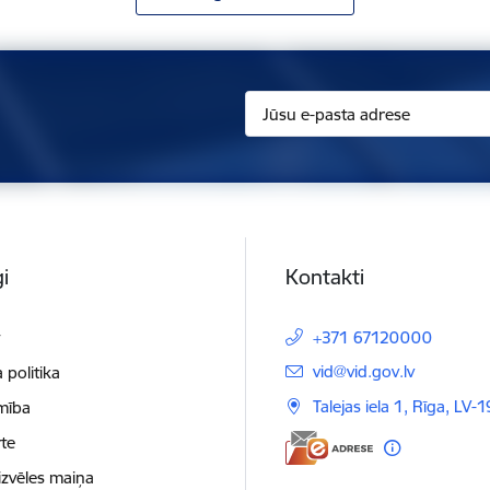
i
Kontakti
t
+371 67120000
E-pasts:
vid@vid.gov.lv
 politika
Talejas iela 1, Rīga, LV-
mība
te
izvēles maiņa