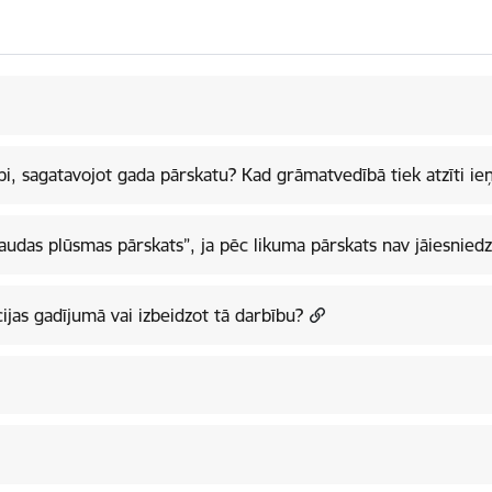
pi, sagatavojot gada pārskatu? Kad grāmatvedībā tiek atzīti 
udas plūsmas pārskats”, ja pēc likuma pārskats nav jāiesniedz
jas gadījumā vai izbeidzot tā darbību?