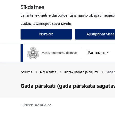
Pāriet uz lapas saturu
Sīkdatnes
Lai šī tīmekļvietne darbotos, tā izmanto obligāti nepiec
Lūdzu, atzīmējiet savu izvēli:
Noraidīt
Apstiprināt visas
Par mums
Sākums
Aktualitātes
Biežāk uzdotie jautājumi
Gada p
Gada pārskati (gada pārskata sagatav
Publicēts: 02.10.2022.