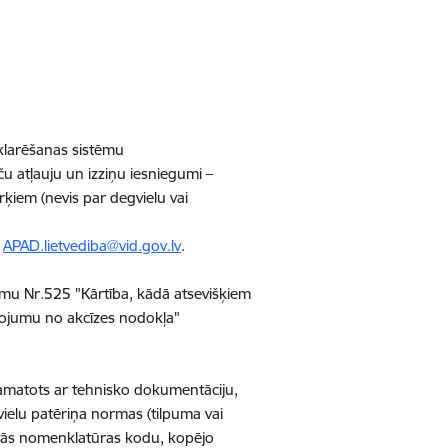
eklarēšanas sistēmu
u atļauju un izziņu iesniegumi –
ķiem (nevis par degvielu vai
i
APAD.lietvediba@vid.gov.lv
.
mu Nr.525 "Kārtība, kādā atsevišķiem
vojumu no akcīzes nodokļa"
amatots ar tehnisko dokumentāciju,
elu patēriņa normas (tilpuma vai
tās nomenklatūras kodu, kopējo