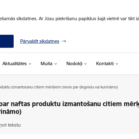
iešamās sīkdatnes. Ar Jūsu piekrišanu papildus šajā vietnē var tikt i
Pārvaldīt sīkdatnes
Aktualitātes
Muita
Nodokļi
Kontakti
roduktu izmantošanu citiem mērķiem (nevis par degvielu vai kurināmo)
 par naftas produktu izmantošanu citiem mērķ
rināmo)
ņot tekstu