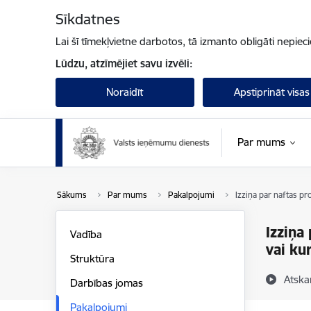
Pāriet uz lapas saturu
Sīkdatnes
Lai šī tīmekļvietne darbotos, tā izmanto obligāti nepiec
Lūdzu, atzīmējiet savu izvēli:
Noraidīt
Apstiprināt visas
Par mums
Sākums
Par mums
Pakalpojumi
Izziņa par naftas p
Izziņa
Vadība
vai ku
Struktūra
Atska
Darbības jomas
Pakalpojumi