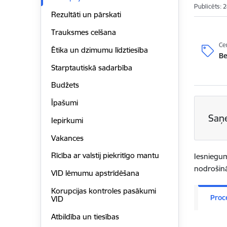
Publicēts: 
Rezultāti un pārskati
Trauksmes celšana
Ce
Ētika un dzimumu līdztiesība
B
Starptautiskā sadarbība
Budžets
Īpašumi
Saņ
Iepirkumi
Vakances
Rīcība ar valstij piekritīgo mantu
Iesniegum
nodrošinā
VID lēmumu apstrīdēšana
Korupcijas kontroles pasākumi
Proc
VID
Atbildība un tiesības