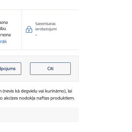
rsona
Saņemšanas
sību
ierobežojumi
ersona
-
irāk
lpojums
Citi
(nevis kā degvielu vai kurināmo), lai
o akcīzes nodokļa naftas produktiem.