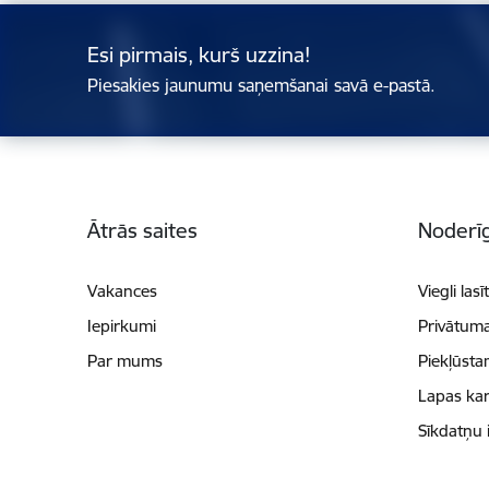
Esi pirmais, kurš uzzina!
Piesakies jaunumu saņemšanai savā e-pastā.
Kājene
Ātrās saites
Noderīg
Vakances
Viegli lasī
Iepirkumi
Privātuma
Par mums
Piekļūsta
Lapas kar
Sīkdatņu 