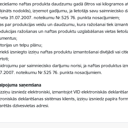
eciešamo naftas produkta daudzumu gadā (litros vai kilogramos atb
ķināts nodoklis), izņemot gadījumu, ja lietotājs savu saimniecisko dar
neta 31.07.2007. noteikumu Nr.525 76. punkta nosacījumiem;
ņas par produkcijas veidu un daudzumu, kura ražošanai tiek izmanto
odukcijas ražošanas un naftas produktu uzglabāšanas vietas lietoša
umentus;
ritorijas un telpu plānu;
priekš izsniegto izziņu naftas produktu izmantošanai divējādi vai ci
rtoti;
aidrojumu par saimniecisko darījumu norisi, ja naftas produktus izma
7.2007. noteikumu Nr.525 76. punkta nosacījumiem.
alpojuma saņemšana
izziņu izsniedz elektroniski, izmantojot VID elektroniskās deklarēšan
troniskās deklarēšanas sistēmas klients, izziņu izsniedz papīra formā
arētās dzīvesvietas adresi.