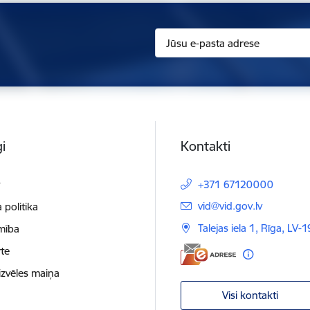
i
Kontakti
t
+371 67120000
E-pasts:
vid@vid.gov.lv
 politika
Talejas iela 1, Rīga, LV-
mība
te
izvēles maiņa
Visi kontakti