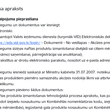
sa apraksts
alpojuma pieprasīšana
iegumu un dokumentus var iesniegt:
troniski:
izmantojot Valsts ieņēmumu dienesta (turpmāk-VID) Elektroniskās d
ps://eds.vid.gov.lv/login/
– Dokumenti – No veidlapas – Akcīzes preč
iegums izziņas naftas produktu izmantošanai divējādi vai citiem mēr
nāmo) saņemšanai, pārreģistrācijai vai anulēšanai);
rakstītus ar drošu elektronisko parakstu, nosūtot uz e-pasta adres
iegumu iesniedz saskaņā ar Ministru kabineta 31.07.2007. noteiku
as produktiem piemēro samazinātu akcīzes nodokļa likmi vai atbrī
ielikumu.
niegumam pievieno šādus dokumentus:
ftas produkta izmantošanas tehnoloģiskā procesa aprakstu, kas p
dot izejvielu nosaukumu un Kombinētās nomenklatūras kodu, izejvi
a mērvienībās), iegūstamā gala produkta nosaukumu un Kombinē