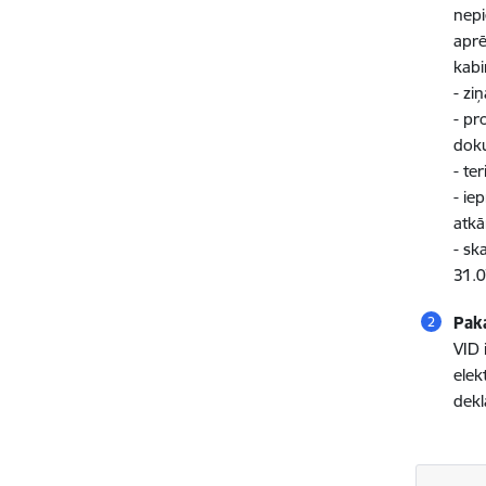
nepi
aprē
kabi
- zi
- pr
dok
- te
- ie
atkā
- sk
31.0
Pak
VID 
elek
dekl