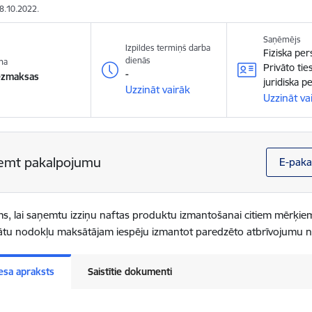
28.10.2022.
Saņēmējs
Izpildes termiņš darba
Fiziska pe
dienās
na
Privāto tie
-
ezmaksas
juridiska p
Uzzināt vairāk
Uzzināt va
emt pakalpojumu
E-paka
s, lai saņemtu izziņu naftas produktu izmantošanai citiem mērķiem 
tu nodokļu maksātājam iespēju izmantot paredzēto atbrīvojumu n
esa apraksts
Saistītie dokumenti