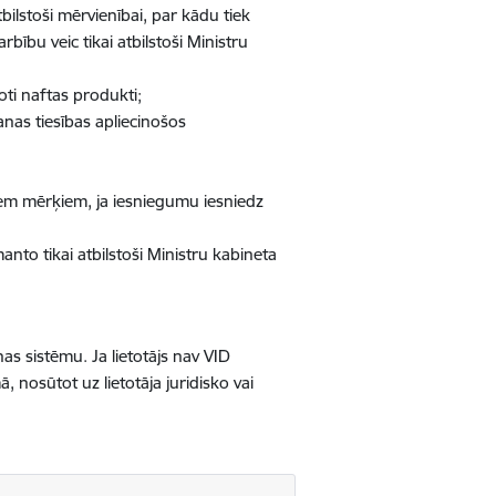
ilstoši mērvienībai, par kādu tiek
bību veic tikai atbilstoši Ministru
ti naftas produkti;
nas tiesības apliecinošos
tiem mērķiem, ja iesniegumu iesniedz
nto tikai atbilstoši Ministru kabineta
as sistēmu. Ja lietotājs nav VID
, nosūtot uz lietotāja juridisko vai