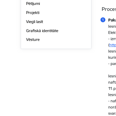
Pētījumi
Proce
Projekti
Pak
Viegli lasīt
Iesn
Grafiskā identitāte
Elek
- ​​
Vēsture
(
htt
Iesn
kuri
- pa
Iesn
naft
11.p
Ies
- na
norā
svar