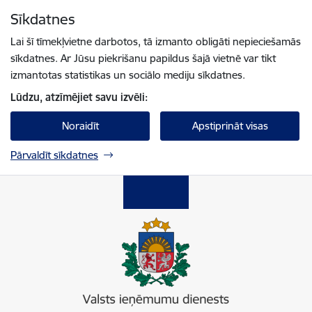
Pāriet uz lapas saturu
Sīkdatnes
Spied
lai meklētu
Enter
Lai šī tīmekļvietne darbotos, tā izmanto obligāti nepieciešamās
sīkdatnes. Ar Jūsu piekrišanu papildus šajā vietnē var tikt
izmantotas statistikas un sociālo mediju sīkdatnes.
Lūdzu, atzīmējiet savu izvēli:
Noraidīt
Apstiprināt visas
Pārvaldīt sīkdatnes
Valsts ieņēmumu dienests