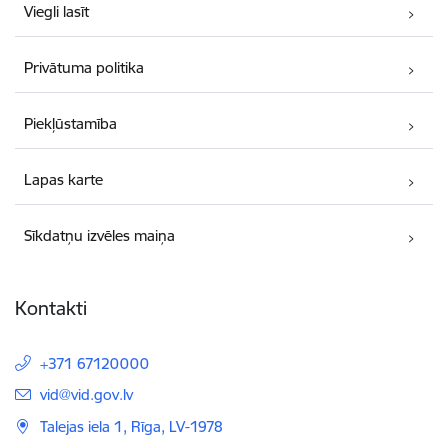
Viegli lasīt
Privātuma politika
Piekļūstamība
Lapas karte
Sīkdatņu izvēles maiņa
Kontakti
+371 67120000
E-pasts:
vid@vid.gov.lv
Talejas iela 1, Rīga, LV-1978