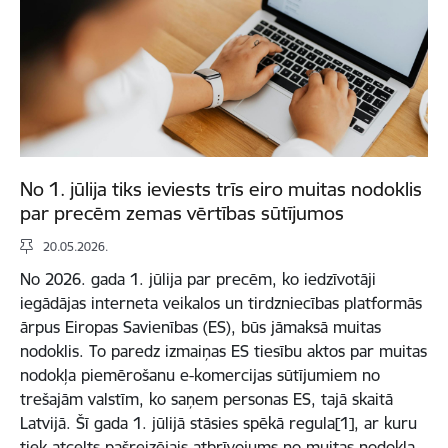
No 1. jūlija tiks ieviests trīs eiro muitas nodoklis
par precēm zemas vērtības sūtījumos
20.05.2026.
No 2026. gada 1. jūlija par precēm, ko iedzīvotāji
iegādājas interneta veikalos un tirdzniecības platformās
ārpus Eiropas Savienības (ES), būs jāmaksā muitas
nodoklis. To paredz izmaiņas ES tiesību aktos par muitas
nodokļa piemērošanu e-komercijas sūtījumiem no
trešajām valstīm, ko saņem personas ES, tajā skaitā
Latvijā. Šī gada 1. jūlijā stāsies spēkā regula[1], ar kuru
tiek atcelts pašreizējais atbrīvojums no muitas nodokļa