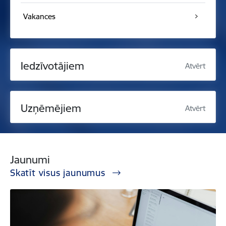
Vakances
Iedzīvotājiem
Atvērt
Uzņēmējiem
Atvērt
Jaunumi
Skatīt visus jaunumus