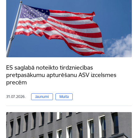
ES saglabā noteikto tirdzniecības
pretpasākumu apturēšanu ASV izcelsmes
precēm
31.07.2026.
Jaunumi
Muita