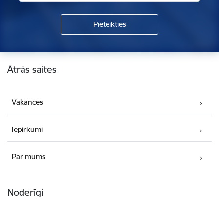
Kājene
Ātrās saites
Vakances
Iepirkumi
Par mums
Noderīgi