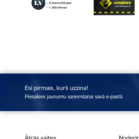
Esi pirmais, kurš uzzina!
Piesakies jaunumu saņemšanai savā e-pastā.
Kājene
Ātrās saites
Noderīg