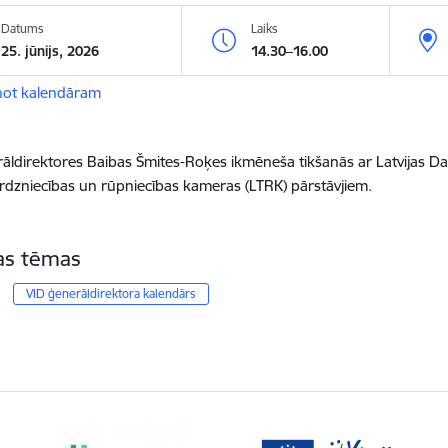
Datums
Laiks
25. jūnijs, 2026
14.30–16.00
not kalendāram
āldirektores Baibas Šmites-Roķes ikmēneša tikšanās ar Latvijas D
Tirdzniecības un rūpniecības kameras (LTRK) pārstāvjiem.
tas tēmas
VID ģenerāldirektora kalendārs