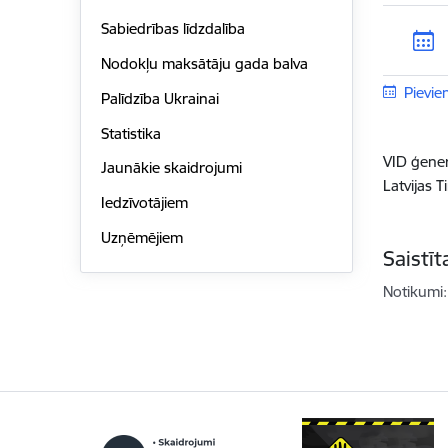
Sabiedrības līdzdalība
Nodokļu maksātāju gada balva
Pievie
Palīdzība Ukrainai
Statistika
VID ģener
Jaunākie skaidrojumi
Latvijas 
Iedzīvotājiem
Uzņēmējiem
Saistī
Notikumi: