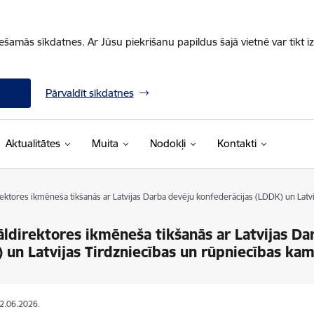
iešamās sīkdatnes. Ar Jūsu piekrišanu papildus šajā vietnē var tikt i
Pārvaldīt sīkdatnes
Aktualitātes
Muita
Nodokļi
Kontakti
ektores ikmēneša tikšanās ar Latvijas Darba devēju konfederācijas (LDDK) un Latvi
ldirektores ikmēneša tikšanās ar Latvijas Da
 un Latvijas Tirdzniecības un rūpniecības ka
02.06.2026.