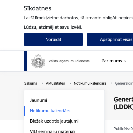
Pāriet uz lapas saturu
Sīkdatnes
Lai šī tīmekļvietne darbotos, tā izmanto obligāti nepiec
Lūdzu, atzīmējiet savu izvēli:
Noraidīt
Apstiprināt visas
Par mums
Sākums
Aktualitātes
Notikumu kalendārs
Ģenerāldir
Ģenerā
Jaunumi
(LDDK)
Notikumu kalendārs
Biežāk uzdotie jautājumi
Publicēts: 
VID semināru materiāli