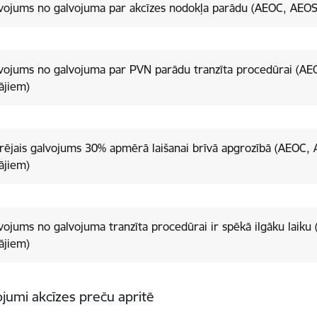
vojums no galvojuma par akcīzes nodokļa parādu (AEOC, AEOS
vojums no galvojuma par PVN parādu tranzīta procedūrai (AE
ājiem)
rējais galvojums 30% apmērā laišanai brīvā apgrozībā (AEOC,
ājiem)
vojums no galvojuma tranzīta procedūrai ir spēkā ilgāku laik
ājiem)
ojumi akcīzes preču apritē