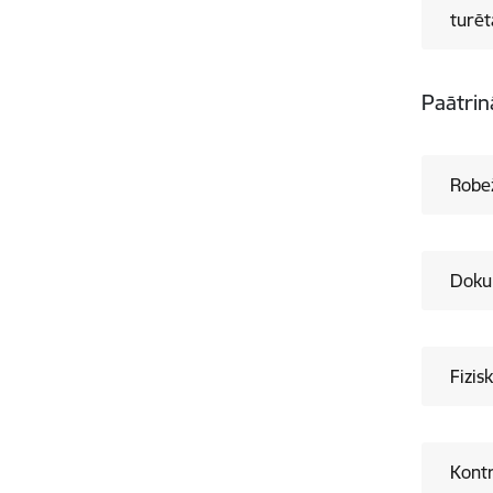
turēt
Paātri
Robež
Doku
Fizis
Kontr