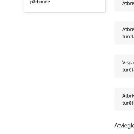
pārbaude
Atbrī
Atbrī
turēt
Vispā
turēt
Atbrī
turēt
Atviegl