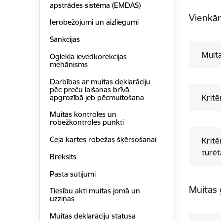
apstrādes sistēma (EMDAS)
Vienkār
Ierobežojumi un aizliegumi
Sankcijas
​Muit
Oglekļa ievedkorekcijas
mehānisms
Darbības ar muitas deklarāciju
pēc preču laišanas brīvā
apgrozībā jeb pēcmuitošana
Kritē
Muitas kontroles un
robežkontroles punkti
Ceļa kartes robežas šķērsošanai
Kritēriji mui
turēt
Breksits
Pasta sūtījumi
Muitas
Tiesību akti muitas jomā un
uzziņas
Muitas deklarāciju statusa