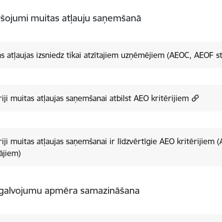
šojumi muitas atļauju saņemšanā
as atļaujas izsniedz tikai atzītajiem uzņēmējiem (AEOC, AEOF s
riji muitas atļaujas saņemšanai atbilst AEO kritērijiem
tas atļaujas saņemšanai ir līdzvērtīgie AEO kritērijiem (AEOC, AEOF statusa
ājiem)
 galvojumu apmēra samazināšana