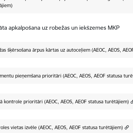
ājiem)
nāta apkalpošana uz robežas un iekšzemes MKP
as šķērsošana ārpus kārtas uz autoceļiem (AEOC, AEOS, AEOF
mentu pieņemšana prioritāri (AEOC, AEOS, AEOF statusa turē
kā kontrole prioritāri (AEOC, AEOS, AEOF statusa turētājiem)
oles vietas izvēle (AEOC, AEOS, AEOF statusa turētājiem)