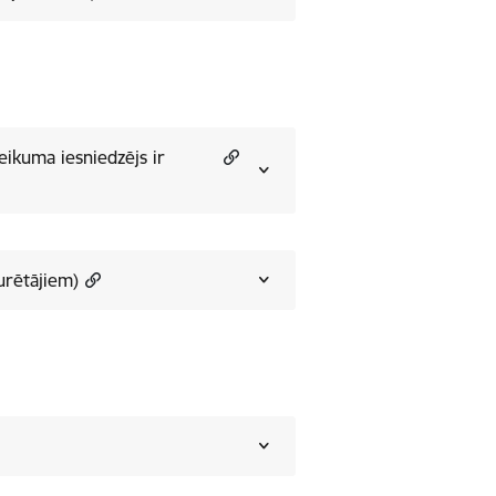
urētājiem)