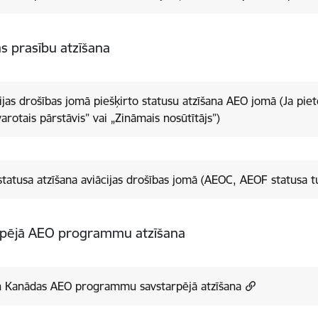
s prasību atzīšana
jomā piešķirto statusu atzīšana AEO jomā (Ja pieteikuma iesniedzējs ir
varotais pārstāvis” vai „Zināmais nosūtītājs”)
tatusa atzīšana aviācijas drošības jomā (AEOC, AEOF statusa t
rpējā AEO programmu atzīšana
n Kanādas AEO programmu savstarpējā atzīšana