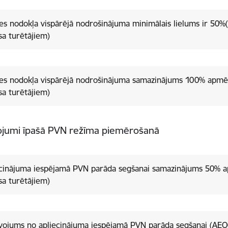
es nodokļa vispārējā nodrošinājuma minimālais lielums ir 50
sa turētājiem)
zes nodokļa vispārējā nodrošinājuma samazinājums 100% apm
sa turētājiem)
ojumi īpašā PVN režīma piemērošanā
iecinājuma iespējamā PVN parāda segšanai samazinājums 50%
sa turētājiem)
vojums no apliecinājuma iespējamā PVN parāda segšanai (AE