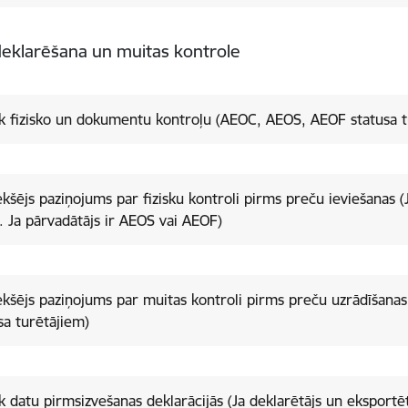
eklarēšana un muitas kontrole
k fizisko un dokumentu kontroļu (AEOC, AEOS, AEOF statusa t
ekšējs paziņojums par fizisku kontroli pirms preču ieviešanas (
 Ja pārvadātājs ir AEOS vai AEOF)
ekšējs paziņojums par muitas kontroli pirms preču uzrādīšan
sa turētājiem)
 datu pirmsizvešanas deklarācijās (Ja deklarētājs un eksportē