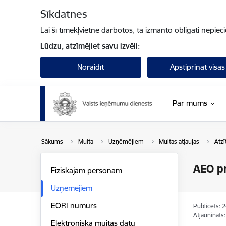
Pāriet uz lapas saturu
Sīkdatnes
Lai šī tīmekļvietne darbotos, tā izmanto obligāti nepiec
Lūdzu, atzīmējiet savu izvēli:
Noraidīt
Apstiprināt visas
Par mums
Sākums
Muita
Uzņēmējiem
Muitas atļaujas
Atzī
AEO pr
Fiziskajām personām
Uzņēmējiem
EORI numurs
Publicēts: 
Atjaunināts
Elektroniskā muitas datu