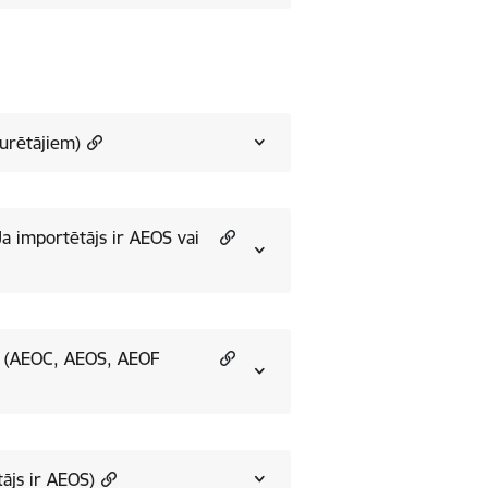
urētājiem)
Ja importētājs ir AEOS vai
as (AEOC, AEOS, AEOF
tājs ir AEOS)