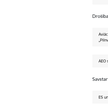
Drošība
​Aviācijas drošības 
„Piln
AEO s
Savsta
ES u