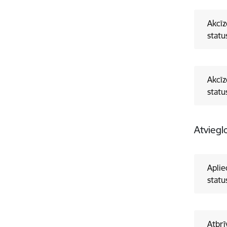
Akcīz
statu
Akcī
statu
Atviegl
​Apl
statu
Atbrī