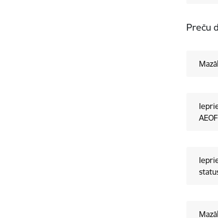
Preču d
​Mazā
Iepri
AEOF.
Iepri
statu
Mazāk