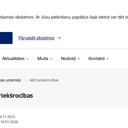
iešamās sīkdatnes. Ar Jūsu piekrišanu papildus šajā vietnē var tikt i
Pārvaldīt sīkdatnes
Aktualitātes
Muita
Nodokļi
Kontakti
tais uzņēmējs
AEO priekšrocības
iekšrocības
24.11.2022.
: 14.01.2026.