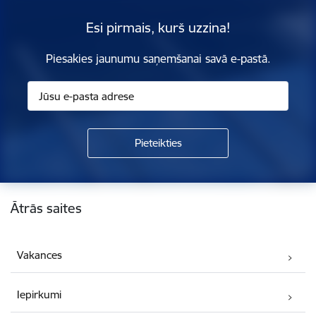
Esi pirmais, kurš uzzina!
Piesakies jaunumu saņemšanai savā e-pastā.
Kājene
Ātrās saites
Vakances
Iepirkumi