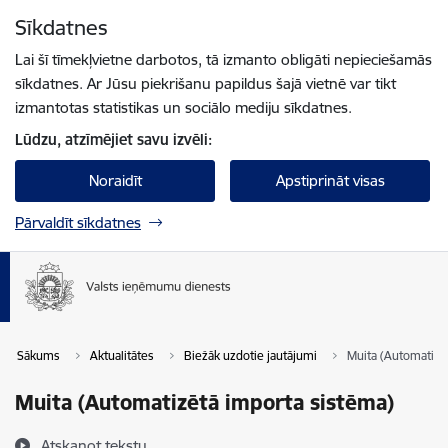
Pāriet uz lapas saturu
Sīkdatnes
Spied
lai meklētu
Enter
Lai šī tīmekļvietne darbotos, tā izmanto obligāti nepieciešamās
sīkdatnes. Ar Jūsu piekrišanu papildus šajā vietnē var tikt
izmantotas statistikas un sociālo mediju sīkdatnes.
Lūdzu, atzīmējiet savu izvēli:
Noraidīt
Apstiprināt visas
Pārvaldīt sīkdatnes
Sākums
Aktualitātes
Biežāk uzdotie jautājumi
Muita (Automatizē
Muita (Automatizētā importa sistēma)
Atskaņot tekstu