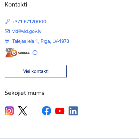
Kontakti
+371 67120000
E-pasts:
vid@vid.gov.lv
Talejas iela 1, Rīga, LV-1978
Visi kontakti
Sekojiet mums